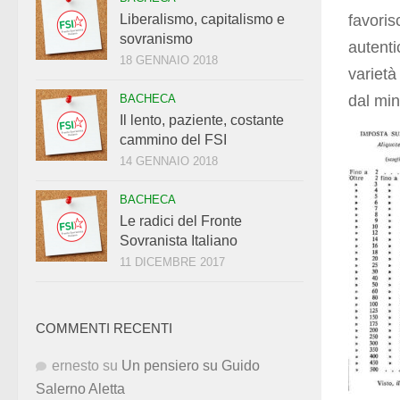
favoris
Liberalismo, capitalismo e
sovranismo
autent
18 GENNAIO 2018
varietà
dal min
BACHECA
Il lento, paziente, costante
cammino del FSI
14 GENNAIO 2018
BACHECA
Le radici del Fronte
Sovranista Italiano
11 DICEMBRE 2017
COMMENTI RECENTI
ernesto
su
Un pensiero su Guido
Salerno Aletta