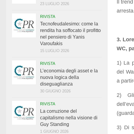
Il tren
23 LUGLIO 2026
arresta
RIVISTA
Tecnofeudalesimo: come la
rendita ha soffocato il profitto
nel pensiero di Yanis
3. Lor
Varoufakis
WC, pa
15 LUGLIO 2026
1) La p
RIVISTA
L’economia degli asset e la
del Wa
nuova logica della
a parti
diseguaglianza
30 GIUGNO 2026
2) Gl
dell’ev
RIVISTA
La corruzione del
(guarda
capitalismo nella visione di
Guy Standing
3) Di s
1 GIUGNO 2026