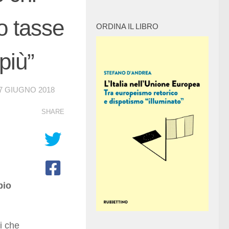
o tasse
ORDINA IL LIBRO
più”
7 GIUGNO 2018
SHARE
pio
i che