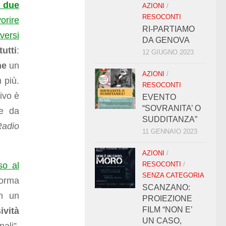
a due
AZIONI
/
RESOCONTI
orire
RI-PARTIAMO
ersi
DA GENOVA
tutti
:
12 GIUGNO 2023
me
un
AZIONI
/
 più.
RESOCONTI
tivo è
EVENTO
“SOVRANITA’ O
he da
SUDDITANZA”
Radio
11 GENNAIO 2023
AZIONI
/
so al
RESOCONTI
/
SENZA CATEGORIA
iforma
SCANZANO:
on un
PROIEZIONE
FILM “NON E’
ività
UN CASO,