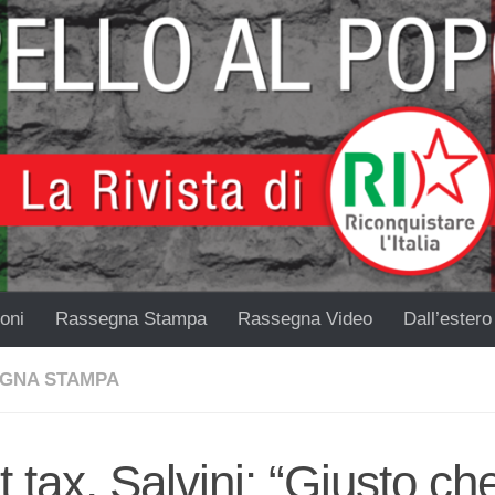
oni
Rassegna Stampa
Rassegna Video
Dall’estero
GNA STAMPA
t tax, Salvini: “Giusto ch