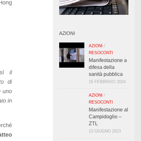
 Hong
AZIONI
AZIONI
/
RESOCONTI
Manifestazione a
difesa della
sì il
sanità pubblica
to di
16 FEBBRAIO 2024
e uno
AZIONI
/
aio in
RESOCONTI
Manifestazione al
Campidoglio –
ZTL
erché
13 GIUGNO 2023
tteo