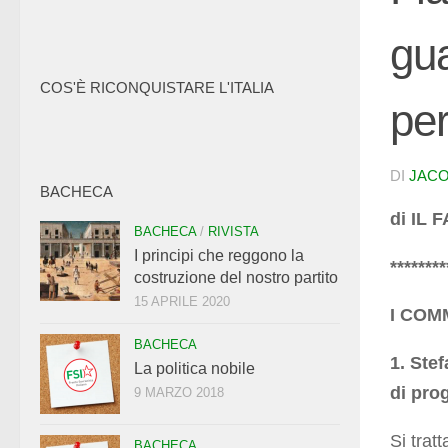
gu
COS'È RICONQUISTARE L'ITALIA
per
DI
JACO
BACHECA
di IL
BACHECA
/
RIVISTA
I principi che reggono la
********
costruzione del nostro partito
15 APRILE 2020
I COM
BACHECA
1. Stef
La politica nobile
di pro
9 MARZO 2018
Si trat
BACHECA