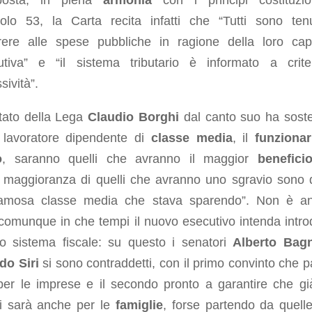
mposta, in piena
armonia
con i principi costituzion
ticolo 53, la Carta recita infatti che “Tutti sono ten
rere alle spese pubbliche in ragione della loro cap
butiva” e “il sistema tributario è informato a crite
sività”
.
utato della Lega
Claudio Borghi
dal canto suo ha sost
 lavoratore dipendente di
classe media
, il
funzionar
o
, saranno quelli che avranno il maggior
benefici
 maggioranza di quelli che avranno uno sgravio sono q
famosa classe media che stava sparendo”. Non è a
comunque in che tempi il nuovo esecutivo intenda intro
vo sistema fiscale: su questo i senatori
Alberto Bagn
o Siri
si sono contraddetti, con il primo convinto che pa
per le imprese e il secondo pronto a garantire che gi
i sarà anche per le
famiglie
, forse partendo da quell