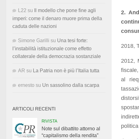
L22
su
Il modello che pone fine agli
2. And
imperi: come il denaro muore prima della
conti
caduta delle nazioni
consu
Simone Garilli
su
Una tesi forte:
2018, Tr
l’instabilità istituzionale come effetto
collaterale della democrazia sostanziale
2012, M
fiscale
AR
su
La Patria non è più l’Italia tutta
al rie
ernesto
su
Un sassolino dalla scarpa
tassazi
distor
sposta
ARTICOLI RECENTI
indiret
RIVISTA
politic
Note sul dibattito attorno al
“capitalismo della rendita”