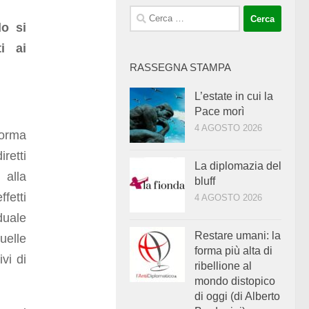
Ricerca
o si
per:
i ai
RASSEGNA STAMPA
L’estate in cui la
Pace morì
4 AGOSTO 2026
forma
retti
La diplomazia del
 alla
bluff
fetti
4 AGOSTO 2026
duale
Restare umani: la
uelle
forma più alta di
ivi di
ribellione al
mondo distopico
di oggi (di Alberto