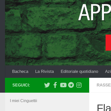
Salta al contenuto
Bacheca
La Rivista
Editoriale quotidiano
Azi
RASSE
SEGUICI:
I miei Cinguettii
Fla