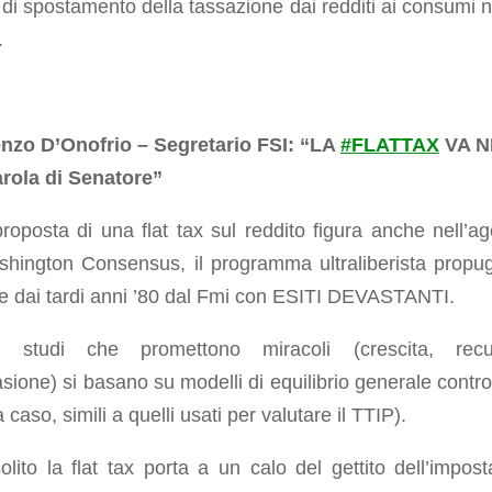
d di spostamento della tassazione dai redditi ai consumi n
.
enzo D’Onofrio – Segretario FSI: “LA
#
FLATTAX
VA N
rola di Senatore”
roposta di una flat tax sul reddito figura anche nell’a
shington Consensus, il programma ultraliberista propu
re dai tardi anni ’80 dal Fmi con ESITI DEVASTANTI.
i studi che promettono miracoli (crescita, recu
asione) si basano su modelli di equilibrio generale contro
 caso, simili a quelli usati per valutare il TTIP).
olito la flat tax porta a un calo del gettito dell’impost