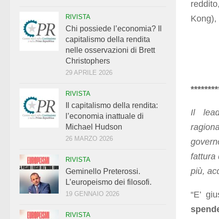
reddit
RIVISTA
Kong), 
Chi possiede l’economia? Il
capitalismo della rendita
nelle osservazioni di Brett
Christophers
29 APRILE 2026
********
RIVISTA
Il capitalismo della rendita:
Il lea
l’economia inattuale di
ragion
Michael Hudson
26 MARZO 2026
governo
fattura
RIVISTA
più, ac
Geminello Preterossi.
L’europeismo dei filosofi.
“E’ gi
19 GENNAIO 2026
spend
RIVISTA