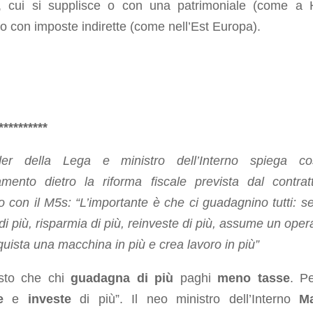
o, cui si supplisce o con una patrimoniale (come a
o con imposte indirette (come nell’Est Europa).
**********
der della Lega e ministro dell’Interno spiega co
amento dietro la riforma fiscale prevista dal contrat
 con il M5s: “L’importante è che ci guadagnino tutti: s
 di più, risparmia di più, reinveste di più, assume un oper
quista una macchina in più e crea lavoro in più”
usto che chi
guadagna di più
paghi
meno
tasse
. P
e
e
investe
di più”. Il neo ministro dell’Interno
Ma