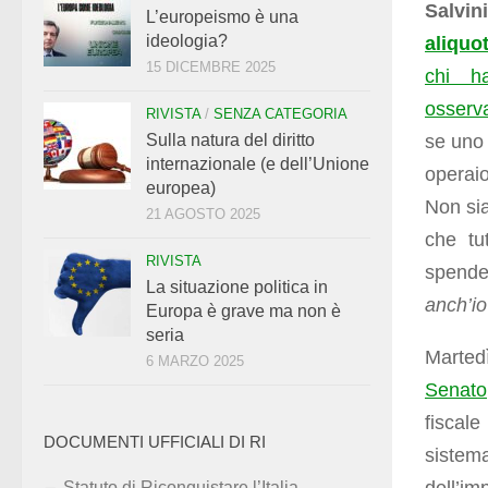
Salvini
L’europeismo è una
ideologia?
aliquo
15 DICEMBRE 2025
chi 
osserva
RIVISTA
/
SENZA CATEGORIA
se un
Sulla natura del diritto
internazionale (e dell’Unione
operaio
europea)
Non si
21 AGOSTO 2025
che tu
RIVISTA
spender
La situazione politica in
anch’io
Europa è grave ma non è
seria
Marted
6 MARZO 2025
Senato
fiscale
DOCUMENTI UFFICIALI DI RI
siste
Statuto di Riconquistare l’Italia