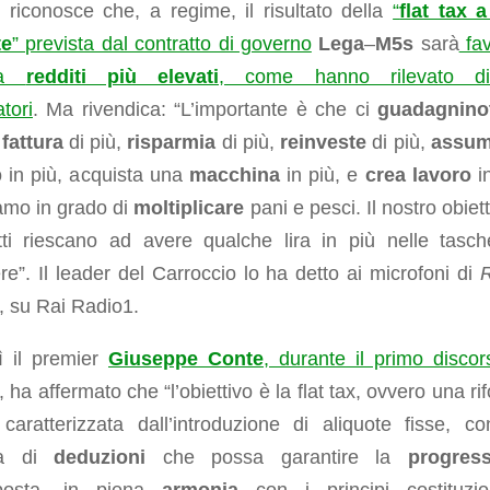
riconosce che, a regime, il risultato della
“
flat tax 
te
” prevista dal contratto di governo
Lega
–
M5s
sarà
fav
ha
redditi più elevati
, come hanno rilevato div
tori
. Ma rivendica: “L’importante è che ci
guadagnino
o
fattura
di più,
risparmia
di più,
reinveste
di più,
assu
 in più, acquista una
macchina
in più, e
crea lavoro
in
amo in grado di
moltiplicare
pani e pesci. Il nostro obiet
tti riescano ad avere qualche lira in più nelle tasc
e”. Il leader del Carroccio lo ha detto ai microfoni di
, su Rai Radio1.
ì il premier
Giuseppe Conte
, durante il primo discor
, ha affermato che “l’obiettivo è la flat tax, ovvero una r
 caratterizzata dall’introduzione di aliquote fisse, c
ma di
deduzioni
che possa garantire la
progress