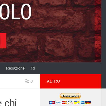
Redazione
RI
0
ALTRO
e chi