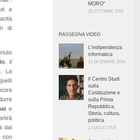
ali”.
MORO”
uti a
25 OTTOBRE 2022
acità
ri di
RASSEGNA VIDEO
L’indipendenza
enuto
informatica
io
, il
13 DICEMBRE 2024
o
. La
Il Centro Studi
uelli
sulla
ncora
Costituzione e
durre
sulla Prima
Repubblica.
ai
e
Storia, cultura,
rtirà
politica
à dal
2 LUGLIO 2024
e con