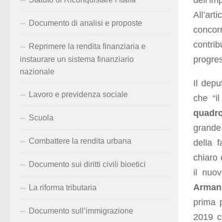
dell’i
All’ar
Documento di analisi e proposte
concor
contri
Reprimere la rendita finanziaria e
progres
instaurare un sistema finanziario
nazionale
Il dep
Lavoro e previdenza sociale
che “il
quadr
Scuola
grande
Combattere la rendita urbana
della 
chiaro 
Documento sui diritti civili bioetici
il nuo
Armand
La riforma tributaria
prima 
Documento sull’immigrazione
2019 c