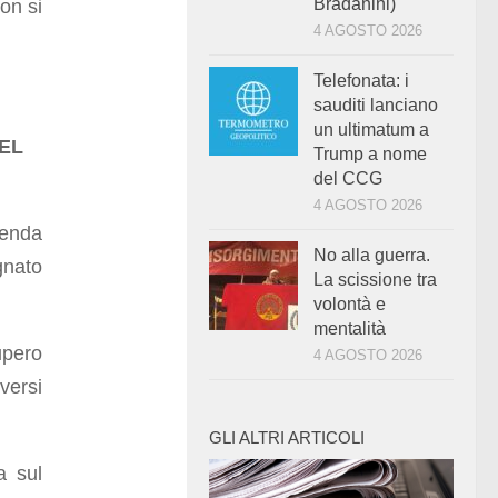
Bradanini)
on si
4 AGOSTO 2026
Telefonata: i
sauditi lanciano
un ultimatum a
EL
Trump a nome
del CCG
4 AGOSTO 2026
genda
No alla guerra.
gnato
La scissione tra
volontà e
mentalità
pero
4 AGOSTO 2026
versi
GLI ALTRI ARTICOLI
a sul