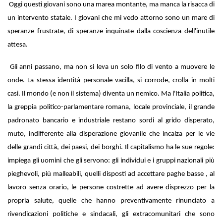
Oggi questi giovani sono una marea montante, ma manca la risacca di
un intervento statale. I giovani che mi vedo attorno sono un mare di
speranze frustrate, di speranze inquinate dalla coscienza dell'inutile
attesa.
Gli anni passano, ma non si leva un solo filo di vento a muovere le
onde. La stessa identità personale vacilla, si corrode, crolla in molti
casi. Il mondo (e non il sistema) diventa un nemico. Ma l'Italia politica,
la greppia politico-parlamentare romana, locale provinciale, il grande
padronato bancario e industriale restano sordi al grido disperato,
muto, indifferente alla disperazione giovanile che incalza per le vie
delle grandi città, dei paesi, dei borghi. Il capitalismo ha le sue regole:
impiega gli uomini che gli servono: gli individui e i gruppi nazionali più
pieghevoli, più malleabili, quelli disposti ad accettare paghe basse , al
lavoro senza orario, le persone costrette ad avere disprezzo per la
propria salute, quelle che hanno preventivamente rinunciato a
rivendicazioni politiche e sindacali, gli extracomunitari che sono