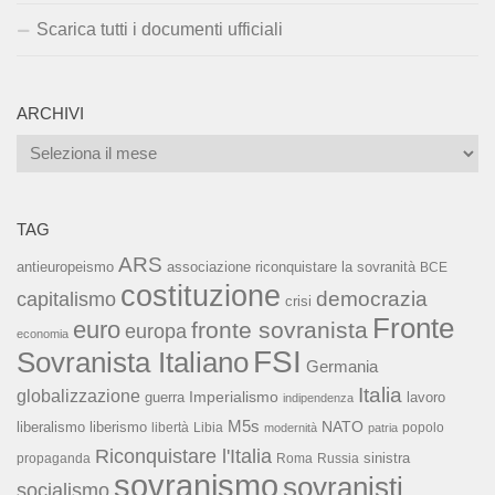
Scarica tutti i documenti ufficiali
ARCHIVI
Archivi
TAG
ARS
associazione riconquistare la sovranità
antieuropeismo
BCE
costituzione
capitalismo
democrazia
crisi
Fronte
euro
fronte sovranista
europa
economia
FSI
Sovranista Italiano
Germania
Italia
globalizzazione
Imperialismo
lavoro
guerra
indipendenza
M5s
NATO
liberalismo
liberismo
libertà
Libia
popolo
modernità
patria
Riconquistare l'Italia
sinistra
propaganda
Roma
Russia
sovranismo
sovranisti
socialismo