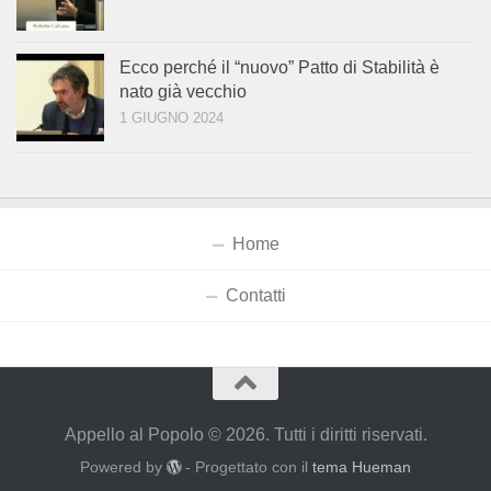
Ecco perché il “nuovo” Patto di Stabilità è
nato già vecchio
1 GIUGNO 2024
Home
Contatti
Appello al Popolo © 2026. Tutti i diritti riservati.
Powered by
- Progettato con il
tema Hueman