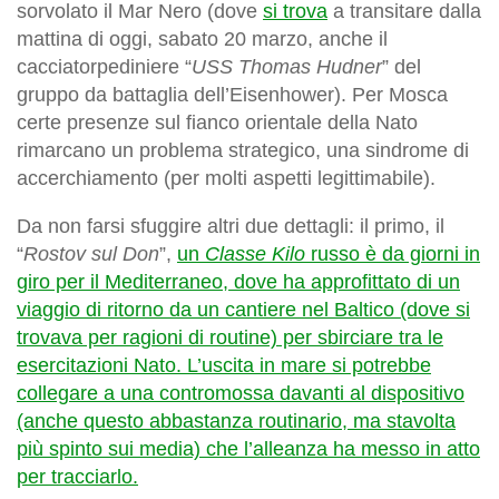
sorvolato il Mar Nero (dove
si trova
a transitare dalla
mattina di oggi, sabato 20 marzo, anche il
cacciatorpediniere “
USS Thomas Hudner
” del
gruppo da battaglia dell’Eisenhower). Per Mosca
certe presenze sul fianco orientale della Nato
rimarcano un problema strategico, una sindrome di
accerchiamento (per molti aspetti legittimabile).
Da non farsi sfuggire altri due dettagli: il primo, il
“
Rostov sul Don
”,
un
Classe Kilo
russo è da giorni in
giro per il Mediterraneo, dove ha approfittato di un
viaggio di ritorno da un cantiere nel Baltico (dove si
trovava per ragioni di routine) per sbirciare tra le
esercitazioni Nato. L’uscita in mare si potrebbe
collegare a una contromossa davanti al dispositivo
(anche questo abbastanza routinario, ma stavolta
più spinto sui media) che l’alleanza ha messo in atto
per tracciarlo.