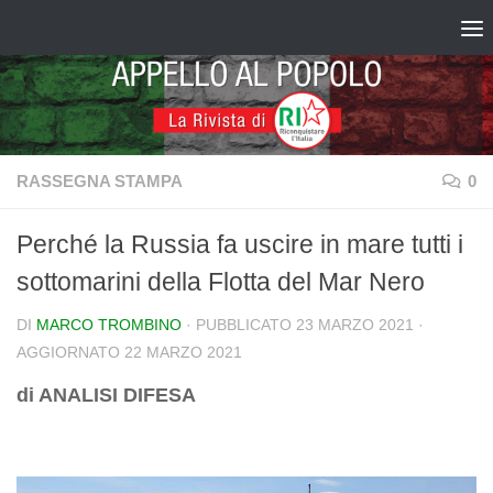
Salta al contenuto
RASSEGNA STAMPA
0
Perché la Russia fa uscire in mare tutti i
sottomarini della Flotta del Mar Nero
DI
MARCO TROMBINO
· PUBBLICATO
23 MARZO 2021
·
AGGIORNATO
22 MARZO 2021
di ANALISI DIFESA