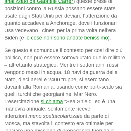
analizzato da Gabriele Carrer
) queste prese di
posizioni contro la Russia possano essere state
usate dagli Stati Uniti per deviare l’attenzione da
quanto accadeva a Anchorage, dove i funzionari
Usa vedevano i cinesi per la prima volta nell’era
Biden (e
le cose non sono andate benissimo
).
Se questo è comunque il contesto per così dire più
politico, non può essere sottovalutato quello militare
– altrettanto strategico. Mentre i sottomarini russi
vengono messi in acqua, 18 navi da guerra della
Nato, dieci aerei e 2400 truppe, si esercitano
davanti alla Romania, usando come porti-scalo sia
quelli turchi che georgiani nel Mar Nero.
L’esercitazione
si chiama
“Sea Shield” ed è una
manovra annuale: solitamente riceve
attenzioni
meno spettacolarizzate
da parte di
Mosca, ma stavolta il contesto era ottimale per
lanciare una
missione di propaganda
fuori dalla