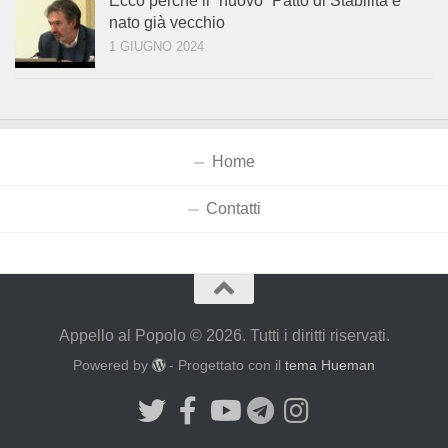
Ecco perché il “nuovo” Patto di Stabilità è
nato già vecchio
1 GIUGNO 2024
Home
Contatti
Appello al Popolo © 2026. Tutti i diritti riservati.
Powered by
- Progettato con il
tema Hueman