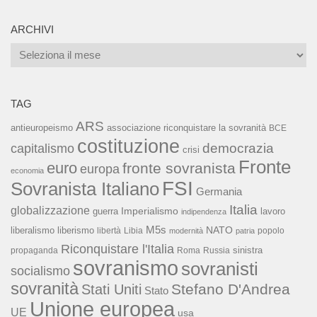
ARCHIVI
Archivi
TAG
ARS
associazione riconquistare la sovranità
antieuropeismo
BCE
costituzione
capitalismo
democrazia
crisi
Fronte
euro
fronte sovranista
europa
economia
FSI
Sovranista Italiano
Germania
Italia
globalizzazione
Imperialismo
lavoro
guerra
indipendenza
M5s
NATO
liberalismo
liberismo
libertà
Libia
popolo
modernità
patria
Riconquistare l'Italia
sinistra
propaganda
Roma
Russia
sovranismo
sovranisti
socialismo
sovranità
Stefano D'Andrea
Stati Uniti
Stato
Unione europea
UE
usa