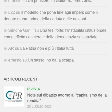
ernesto
su
Un pensiero su Guido Salerno Aletta
L22
su
Il modello che pone fine agli imperi: come il
denaro muore prima della caduta delle nazioni
Simone Garilli
su
Una tesi forte: l’instabilità istituzionale
come effetto collaterale della democrazia sostanziale
AR
su
La Patria non è più l’Italia tutta
ernesto
su
Un sassolino dalla scarpa
ARTICOLI RECENTI
RIVISTA
Note sul dibattito attorno al “capitalismo della
rendita”
23 LUGLIO 2026