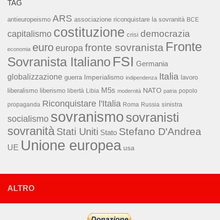
TAG
ARS
associazione riconquistare la sovranità
antieuropeismo
BCE
costituzione
capitalismo
democrazia
crisi
Fronte
euro
fronte sovranista
europa
economia
FSI
Sovranista Italiano
Germania
Italia
globalizzazione
Imperialismo
lavoro
guerra
indipendenza
M5s
NATO
liberalismo
liberismo
libertà
Libia
popolo
modernità
patria
Riconquistare l'Italia
sinistra
propaganda
Roma
Russia
sovranismo
sovranisti
socialismo
sovranità
Stefano D'Andrea
Stati Uniti
Stato
Unione europea
UE
usa
ALTRO