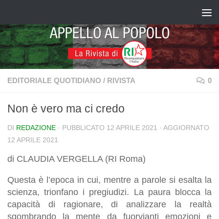
Salta al contenuto
EDITORIALE QUOTIDIANO
/
RIVISTA
0
Non è vero ma ci credo
DI
REDAZIONE
· PUBBLICATO
12 APRILE 2021
· AGGIORNATO
12 APRILE 2021
di CLAUDIA VERGELLA (RI Roma)
Questa è l’epoca in cui, mentre a parole si esalta la
scienza, trionfano i pregiudizi. La paura blocca la
capacità di ragionare, di analizzare la realtà
sgombrando la mente da fuorvianti emozioni e