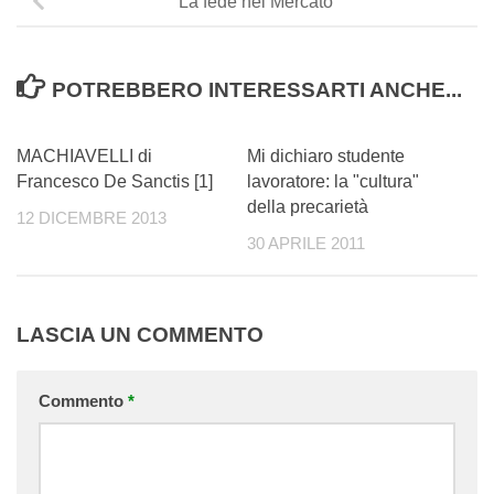
La fede nel Mercato
POTREBBERO INTERESSARTI ANCHE...
0
0
MACHIAVELLI di
Mi dichiaro studente
Francesco De Sanctis [1]
lavoratore: la "cultura"
della precarietà
12 DICEMBRE 2013
30 APRILE 2011
LASCIA UN COMMENTO
Commento
*