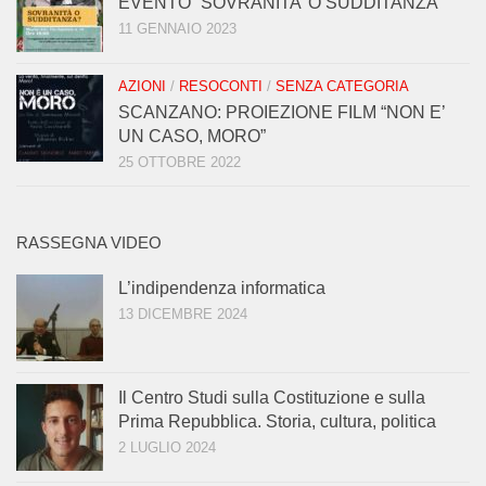
EVENTO “SOVRANITA’ O SUDDITANZA”
11 GENNAIO 2023
AZIONI
/
RESOCONTI
/
SENZA CATEGORIA
SCANZANO: PROIEZIONE FILM “NON E’
UN CASO, MORO”
25 OTTOBRE 2022
RASSEGNA VIDEO
L’indipendenza informatica
13 DICEMBRE 2024
Il Centro Studi sulla Costituzione e sulla
Prima Repubblica. Storia, cultura, politica
2 LUGLIO 2024