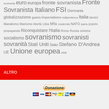
Fronte
euro
fronte sovranista
europa
economia
FSI
Sovranista Italiano
Germania
Italia
globalizzazione
Imperialismo
lavoro
guerra
indipendenza
M5s
NATO
liberalismo
liberismo
libertà
Libia
popolo
modernità
patria
Riconquistare l'Italia
sinistra
propaganda
Roma
Russia
sovranismo
sovranisti
socialismo
sovranità
Stefano D'Andrea
Stati Uniti
Stato
Unione europea
UE
usa
ALTRO