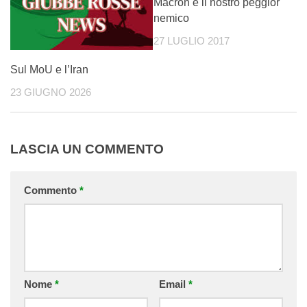
Macron è il nostro peggior
nemico
27 LUGLIO 2017
Sul MoU e l’Iran
23 GIUGNO 2026
LASCIA UN COMMENTO
Commento
*
Nome
*
Email
*