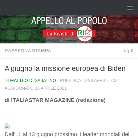
Salta al contenuto
RASSEGNA STAMPA
0
A giugno la missione europea di Biden
DI
MATTEO DI SABATINO
· PUBBLICATO
28 APRILE 2021
·
AGGIORNATO
26 APRILE 2021
di ITALIASTAR MAGAZINE (redazione)
Dall’11 al 13 giugno prossimo, i leader mondiali del