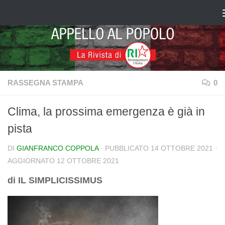
Salta al contenuto
RASSEGNA STAMPA
0
Clima, la prossima emergenza è già in
pista
DI
GIANFRANCO COPPOLA
· PUBBLICATO
14 OTTOBRE 2021
·
AGGIORNATO
12 OTTOBRE 2021
di IL SIMPLICISSIMUS