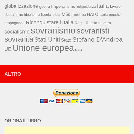
Italia
globalizzazione
Imperialismo
lavoro
guerra
indipendenza
M5s
NATO
liberalismo
liberismo
libertà
Libia
popolo
modernità
patria
Riconquistare l'Italia
sinistra
propaganda
Roma
Russia
sovranismo
sovranisti
socialismo
sovranità
Stefano D'Andrea
Stati Uniti
Stato
Unione europea
UE
usa
ALTRO
ORDINA IL LIBRO