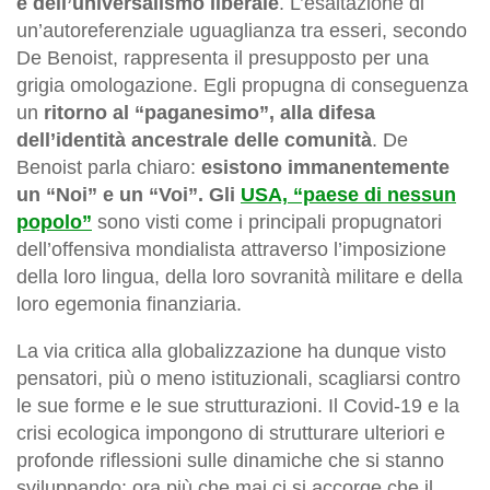
e dell’universalismo liberale
. L’esaltazione di
un’autoreferenziale uguaglianza tra esseri, secondo
De Benoist, rappresenta il presupposto per una
grigia omologazione. Egli propugna di conseguenza
un
ritorno al “paganesimo”, alla difesa
dell’identità ancestrale delle comunità
. De
Benoist parla chiaro:
esistono immanentemente
un “Noi” e un “Voi”. Gli
USA, “paese di nessun
popolo”
sono visti come i principali propugnatori
dell’offensiva mondialista attraverso l’imposizione
della loro lingua, della loro sovranità militare e della
loro egemonia finanziaria.
La via critica alla globalizzazione ha dunque visto
pensatori, più o meno istituzionali, scagliarsi contro
le sue forme e le sue strutturazioni. Il Covid-19 e la
crisi ecologica impongono di strutturare ulteriori e
profonde riflessioni sulle dinamiche che si stanno
sviluppando: ora più che mai ci si accorge che il