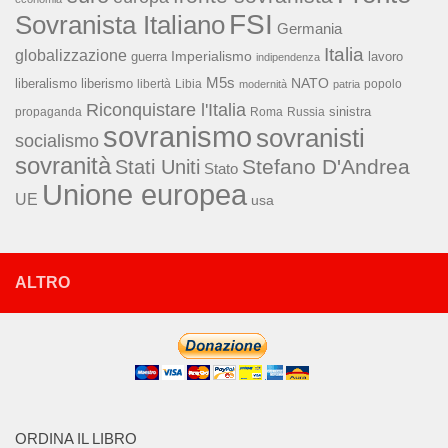
FSI
Sovranista Italiano
Germania
Italia
globalizzazione
Imperialismo
lavoro
guerra
indipendenza
M5s
NATO
liberalismo
liberismo
libertà
Libia
popolo
modernità
patria
Riconquistare l'Italia
sinistra
propaganda
Roma
Russia
sovranismo
sovranisti
socialismo
sovranità
Stefano D'Andrea
Stati Uniti
Stato
Unione europea
UE
usa
ALTRO
ORDINA IL LIBRO