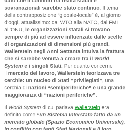
dato che il conflitto tra realtà statali e
sovranazionali sarebbe stato continuo
. Il tema
della contrapposizione “globale-locale” è, al giorno
d’oggi, attualissimo: dal WTO alla NATO, dal FMI
all’ONU,
le organizzazioni statali si trovano
sempre di più ad essere influenzate dalle scelte
di organizzazioni di dimensioni più grandi.
Wallerstein negli Anni Settanta intuiva la frattura
che si sarebbe venuta a creare tra il
World
System
e i singoli Stati.
Per quanto concerne
il
mercato del lavoro, Wallerstein teorizzava tre
cerchie: un nucleo di Stati “privilegiati”
, una
cerchia di
nazioni “semiperiferiche” e una grande
maggioranza di “nazioni periferiche”.
Il
World System
di cui parlava
Wallerstein
era
definito come
“un Sistema Interstato fatto da un
mercato globale (Spazio Economico Universale),
in conflitto con tanti Stati Nazionali e il loro