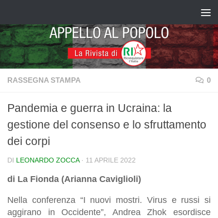
Salta al contenuto
RASSEGNA STAMPA
0
Pandemia e guerra in Ucraina: la
gestione del consenso e lo sfruttamento
dei corpi
DI
LEONARDO ZOCCA
·
11 APRILE 2022
di La Fionda (Arianna Caviglioli)
Nella conferenza “I nuovi mostri. Virus e russi si
aggirano in Occidente”, Andrea Zhok esordisce