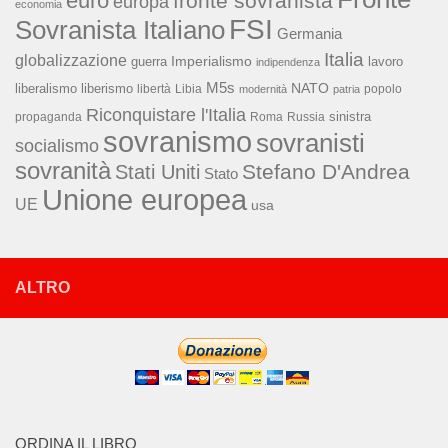
euro
fronte sovranista
europa
economia
FSI
Sovranista Italiano
Germania
Italia
globalizzazione
Imperialismo
lavoro
guerra
indipendenza
M5s
NATO
liberalismo
liberismo
libertà
Libia
popolo
modernità
patria
Riconquistare l'Italia
sinistra
propaganda
Roma
Russia
sovranismo
sovranisti
socialismo
sovranità
Stefano D'Andrea
Stati Uniti
Stato
Unione europea
UE
usa
ALTRO
ORDINA IL LIBRO