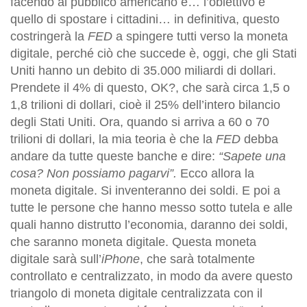
facendo al pubblico americano è… l’obiettivo è
quello di spostare i cittadini… in definitiva, questo
costringerà la
FED
a spingere tutti verso la moneta
digitale, perché ciò che succede è, oggi, che gli Stati
Uniti hanno un debito di 35.000 miliardi di dollari.
Prendete il 4% di questo, OK?, che sarà circa 1,5 o
1,8 trilioni di dollari, cioè il 25% dell’intero bilancio
degli Stati Uniti. Ora, quando si arriva a 60 o 70
trilioni di dollari, la mia teoria è che la
FED
debba
andare da tutte queste banche e dire:
“Sapete una
cosa? Non possiamo pagarvi”.
Ecco allora la
moneta digitale. Si inventeranno dei soldi. E poi a
tutte le persone che hanno messo sotto tutela e alle
quali hanno distrutto l’economia, daranno dei soldi,
che saranno moneta digitale. Questa moneta
digitale sarà sull’
iPhone
, che sarà totalmente
controllato e centralizzato, in modo da avere questo
triangolo di moneta digitale centralizzata con il