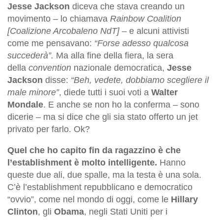
Jesse Jackson
diceva che stava creando un
movimento – lo chiamava
Rainbow Coalition
[Coalizione Arcobaleno NdT]
– e alcuni attivisti
come me pensavano:
“Forse adesso qualcosa
succederà”.
Ma alla fine della fiera, la sera
della
convention
nazionale democratica,
Jesse
Jackson
disse:
“Beh, vedete, dobbiamo scegliere il
male minore”
, diede tutti i suoi voti a
Walter
Mondale
. E anche se non ho la conferma – sono
dicerie – ma si dice che gli sia stato offerto un jet
privato per farlo. Ok?
Quel che ho capito fin da ragazzino è che
l’establishment è molto intelligente.
Hanno
queste due ali, due spalle, ma la testa è una sola.
C’è l’establishment repubblicano e democratico
“ovvio”, come nel mondo di oggi, come le
Hillary
Clinton
, gli
Obama
, negli Stati Uniti per i