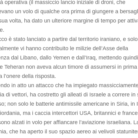
à operativa (il massiccio lancio iniziale di droni, che
evano un volo di qualche ora prima di giungere a bersagl
sua volta, ha dato un ulteriore margine di tempo per atti
e.
cco è stato lanciato a partire dal territorio iraniano, e solo
lmente vi hanno contribuito le milizie dell’Asse della
nza dal Libano, dallo Yemen e dall’Iraq, mettendo quindi
e Teheran non aveva alcun timore di assumersi in prima
 l’onere della risposta.
endo in atto un attacco che ha impiegato massicciament
a di vettori, ha costretto gli alleati di Israele a correre in
o; non solo le batterie antimissile americane in Siria, in 
iordania, ma i caccia intercettori USA, britannici e france
sono alzati in volo per affiancare l’aviazione israeliana. L
ia, che ha aperto il suo spazio aereo ai velivoli statunite