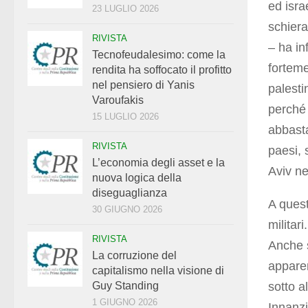
ed isra
23 LUGLIO 2026
schiera
RIVISTA
– ha in
Tecnofeudalesimo: come la
forteme
rendita ha soffocato il profitto
nel pensiero di Yanis
palesti
Varoufakis
perché 
15 LUGLIO 2026
abbasta
RIVISTA
paesi, 
L’economia degli asset e la
Aviv ne
nuova logica della
diseguaglianza
A quest
30 GIUGNO 2026
militari.
RIVISTA
Anche s
La corruzione del
apparen
capitalismo nella visione di
sotto al
Guy Standing
1 GIUGNO 2026
Innanzit