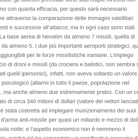
o con quanta efficacia, per questo sarà necessario
are attraverso la comparazione delle immagini satellitari
nti e successive all’attacco; ma in ogni caso sono stati
. La base aerea di Nevatim da almeno 7 missili, quella di
a almeno 5. I due più importanti aeroporti strategici, qu
ggiungibili per le forze missilistiche iraniane. L’impiego
io di droni e missili (da crociera e balistici, non sembra 
sati quelli ipersonici), infatti, non aveva soltanto un valore
to psicologico (allarmi in tutto il paese, popolazione nel
), ma anche almeno due estremamente pratici. Con un c
o di circa 340 milioni di dollari (valore dei vettori lanciati
 è stata costretta ad impiegare munizionamento dei suoi
 d’arma anti-missile per quasi un miliardo e mezzo di doll
sola notte; e l’aspetto economico non è nemmeno il