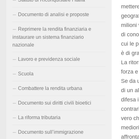
mettere
Documento di analisi e proposte
geogra
milioni
Reprimere la rendita finanziaria e
di cono
instaurare un sistema finanziario
cui le 
nazionale
è di gr
Lavoro e previdenza sociale
La rito
forza e
Scuola
Se da u
Combattere la rendita urbana
di un a
difesa 
Documento sui diritti civili bioetici
contrar
La riforma tributaria
vero ch
mediori
Documento sull’immigrazione
affront