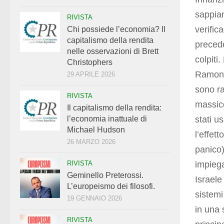
sappiam
RIVISTA
verific
Chi possiede l’economia? Il
capitalismo della rendita
precede
nelle osservazioni di Brett
colpiti
Christophers
Ramon d
29 APRILE 2026
sono ra
RIVISTA
massicc
Il capitalismo della rendita:
stati u
l’economia inattuale di
Michael Hudson
l’effet
26 MARZO 2026
panico
impiegat
RIVISTA
Geminello Preterossi.
Israele
L’europeismo dei filosofi.
sistemi
19 GENNAIO 2026
in una 
RIVISTA