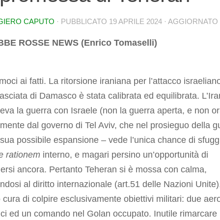
GIERO CAPUTO
· PUBBLICATO
19 APRILE 2024
· AGGIORNATO
UBBE ROSSE NEWS (Enrico Tomaselli)
moci ai fatti. La ritorsione iraniana per l’attacco israelian
asciata di Damasco è stata calibrata ed equilibrata. L’Ira
eva la guerra con Israele (non la guerra aperta, e non or
mente dal governo di Tel Aviv, che nel prosieguo della g
 sua possibile espansione – vede l’unica chance di sfugg
e rationem
interno, e magari persino un’opportunità di
ersi ancora. Pertanto Teheran si è mossa con calma,
ndosi al diritto internazionale (art.51 delle Nazioni Unite)
cura di colpire esclusivamente obiettivi militari: due aero
ici ed un comando nel Golan occupato. Inutile rimarcare 