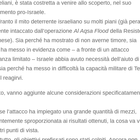
eliani, è stata costretta a venire allo scoperto, nel suo
mento pro-Israele.
franto il mito deterrente israeliano su molti piani (già pera
nte intaccato dall’operazione
Al Aqsa Flood
della Resis
nese). Sia perché ha mostrato di non averne timore, sia
ha messo in evidenza come – a fronte di un attacco
nza limitato – Israele abbia avuto necessità dell’aiuto di 
sia perché ha messo in difficoltà la capacità militare di Te
l reagirvi.
o, vanno aggiunte alcune considerazioni specificatamen
e l’attacco ha impiegato una grande quantità di mezzi,
temente sproporzionata ai risultati ottenuti, la cosa va v
tri punti di vista.
utto, gli obiettivi prefissati sono stati colpiti. Ancora non