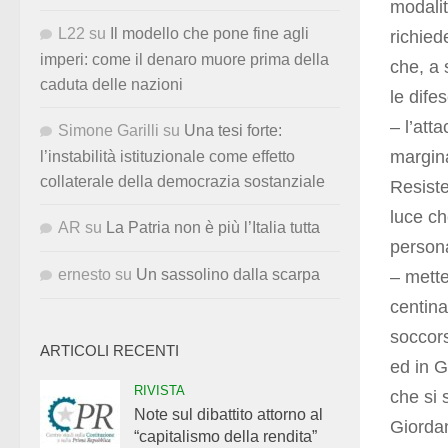
modalit
L22
su
Il modello che pone fine agli
richied
imperi: come il denaro muore prima della
che, a 
caduta delle nazioni
le difes
– l’atta
Simone Garilli
su
Una tesi forte:
margina
l’instabilità istituzionale come effetto
collaterale della democrazia sostanziale
Resiste
luce ch
AR
su
La Patria non è più l’Italia tutta
persona
ernesto
su
Un sassolino dalla scarpa
– mett
centinai
soccors
ARTICOLI RECENTI
ed in G
RIVISTA
che si 
Note sul dibattito attorno al
Giordan
“capitalismo della rendita”