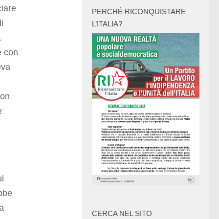
ciare
PERCHÉ RICONQUISTARE
i
L’ITALIA?
.
e con
eva
non
e
ui
ebbe
na
CERCA NEL SITO