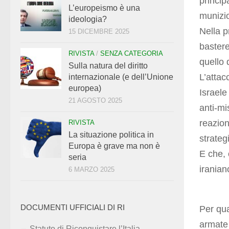
princip
L’europeismo è una
munizio
ideologia?
Nella p
15 DICEMBRE 2025
bastere
RIVISTA
/
SENZA CATEGORIA
quello d
Sulla natura del diritto
L’attac
internazionale (e dell’Unione
europea)
Israele 
21 AGOSTO 2025
anti-mi
reazion
RIVISTA
La situazione politica in
strateg
Europa è grave ma non è
E che, 
seria
iranian
6 MARZO 2025
DOCUMENTI UFFICIALI DI RI
Per qua
armate 
Statuto di Riconquistare l’Italia