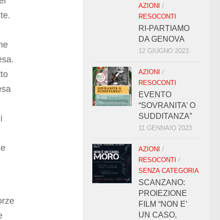
el
AZIONI
/
te.
RESOCONTI
RI-PARTIAMO
DA GENOVA
ome
12 GIUGNO 2023
esa.
AZIONI
/
tto
RESOCONTI
fesa
EVENTO
“SOVRANITA’ O
SUDDITANZA”
i
11 GENNAIO 2023
le
AZIONI
/
RESOCONTI
/
SENZA CATEGORIA
SCANZANO:
PROIEZIONE
orze
FILM “NON E’
e
UN CASO,