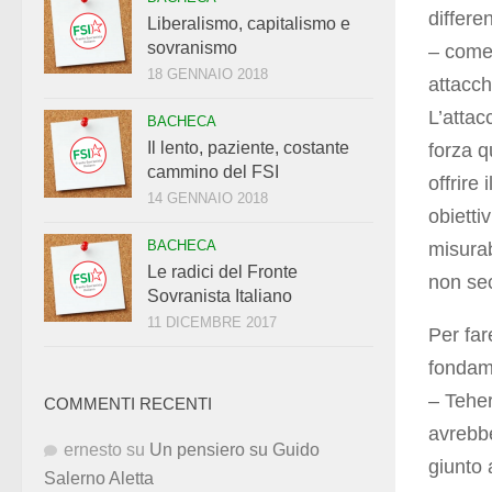
differe
Liberalismo, capitalismo e
sovranismo
– come
18 GENNAIO 2018
attacch
L’attac
BACHECA
Il lento, paziente, costante
forza 
cammino del FSI
offrire
14 GENNAIO 2018
obietti
BACHECA
misurab
Le radici del Fronte
non se
Sovranista Italiano
11 DICEMBRE 2017
Per far
fondame
– Teher
COMMENTI RECENTI
avrebb
ernesto
su
Un pensiero su Guido
giunto 
Salerno Aletta