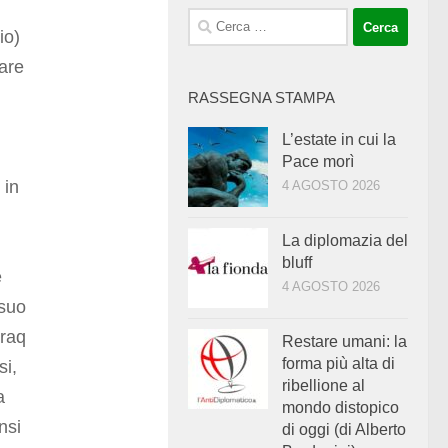
Ricerca
io)
per:
vare
RASSEGNA STAMPA
L’estate in cui la
Pace morì
 in
4 AGOSTO 2026
La diplomazia del
bluff
e
4 AGOSTO 2026
 suo
Iraq
Restare umani: la
forma più alta di
si,
ribellione al
a
mondo distopico
nsi
di oggi (di Alberto