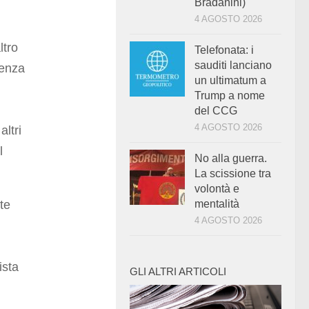
Bradanini)
4 AGOSTO 2026
ltro
Telefonata: i
sauditi lanciano
tenza
un ultimatum a
Trump a nome
del CCG
4 AGOSTO 2026
altri
l
No alla guerra.
La scissione tra
volontà e
te
mentalità
4 AGOSTO 2026
ista
GLI ALTRI ARTICOLI