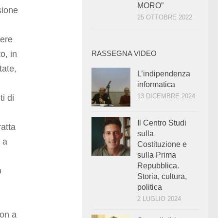
MORO”
sione
25 OTTOBRE 2022
nere
o, in
RASSEGNA VIDEO
tate,
L’indipendenza
informatica
13 DICEMBRE 2024
i di
Il Centro Studi
ratta
sulla
 a
Costituzione e
sulla Prima
Repubblica.
o
Storia, cultura,
politica
2 LUGLIO 2024
Non a