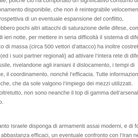
ale, poiché ciò ha comportato un significativo consumo d
namento disponibile, che non è reintegrabile velocemen
rospettiva di un eventuale espansione del conflitto,
bbero pochi altri attacchi di saturazione delle difese, c
i ieri notte, per mettere in seria difficoltà il sistema di dif
co di massa (circa 500 vettori d’attacco) ha inoltre costre
(ed i suoi partner regionali) ad attivare l’intera rete di di
ssile, rivelandone agli iraniani il dislocamento, i tempi di
e, il coordinamento, nonché l’efficacia. Tutte informazion
iche, che da sole valgono l’impiego dei mezzi utilizzati.
oltretutto, non sono neanche il top di gamma dell’arsena
o.
nto Israele disponga di armamenti assai moderni, e di f
abbastanza efficaci, un eventuale confronto con l’Iran n