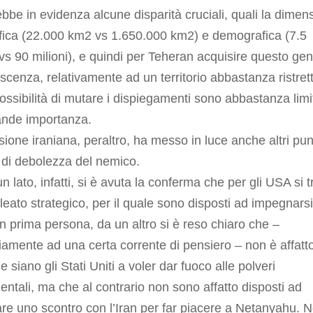
bbe in evidenza alcune disparità cruciali, quali la dimen
fica (22.000 km2 vs 1.650.000 km2) e demografica (7.5
 vs 90 milioni), e quindi per Teheran acquisire questo ge
scenza, relativamente ad un territorio abbastanza ristrett
possibilità di mutare i dispiegamenti sono abbastanza limi
ande importanza.
rsione iraniana, peraltro, ha messo in luce anche altri punt
 di debolezza del nemico.
n lato, infatti, si è avuta la conferma che per gli USA si t
lleato strategico, per il quale sono disposti ad impegnarsi
in prima persona, da un altro si è reso chiaro che –
iamente ad una certa corrente di pensiero – non è affatt
e siano gli Stati Uniti a voler dar fuoco alle polveri
entali, ma che al contrario non sono affatto disposti ad
are uno scontro con l’Iran per far piacere a Netanyahu. 