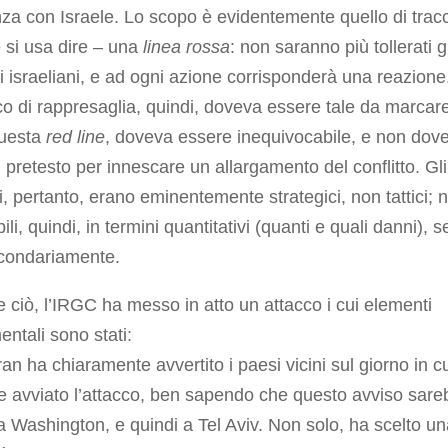
nza con Israele. Lo scopo è evidentemente quello di trac
 si usa dire – una
linea rossa
: non saranno più tollerati gl
i israeliani, e ad ogni azione corrisponderà una reazione
co di rappresaglia, quindi, doveva essere tale da marcar
questa
red line
, doveva essere inequivocabile, e non dov
 il pretesto per innescare un allargamento del conflitto. Gli
vi, pertanto, erano eminentemente strategici, non tattici; 
ili, quindi, in termini quantitativi (quanti e quali danni), s
condariamente.
e ciò, l’IRGC ha messo in atto un attacco i cui elementi
ntali sono stati:
an ha chiaramente avvertito i paesi vicini sul giorno in c
e avviato l’attacco, ben sapendo che questo avviso sar
a Washington, e quindi a Tel Aviv. Non solo, ha scelto u