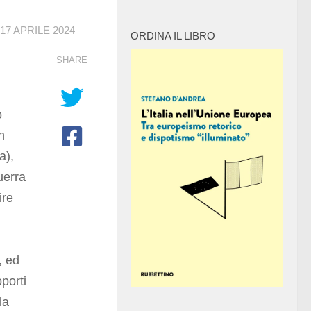
17 APRILE 2024
ORDINA IL LIBRO
SHARE
o
n
a),
uerra
ire
, ed
porti
la