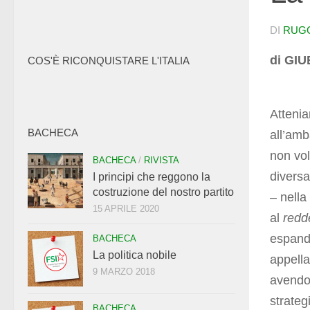
DI
RUG
di GI
COS'È RICONQUISTARE L'ITALIA
Attenia
BACHECA
all’amb
non vol
BACHECA
/
RIVISTA
diversa
I principi che reggono la
costruzione del nostro partito
– nella
15 APRILE 2020
al
redd
espand
BACHECA
La politica nobile
appella
9 MARZO 2018
avendo 
strateg
BACHECA