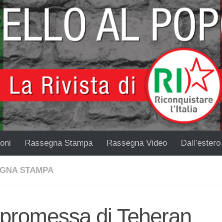
oni
Rassegna Stampa
Rassegna Video
Dall’estero
GNA STAMPA
 promessa di Teheran