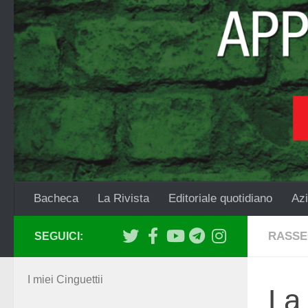
Salta al contenuto
Bacheca
La Rivista
Editoriale quotidiano
Azi
RASSE
SEGUICI:
I miei Cinguettii
La