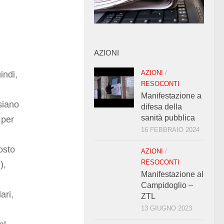
AZIONI
AZIONI
/
indi,
RESOCONTI
Manifestazione a
siano
difesa della
sanità pubblica
 per
16 FEBBRAIO 2024
osto
AZIONI
/
RESOCONTI
),
Manifestazione al
Campidoglio –
ari,
ZTL
13 GIUGNO 2023