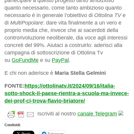
partecipare a questo progetto tanto ambizioso
quanto necessario, come tanto ambizioso quanto
necessario è in generale l’obiettivo di
Ottolina TV
e
di
MultiPopolare
: dare vita finalmente a un vero e
proprio media che, invece che ai sacerdoti della
controrivoluzione neoliberale, dia voce agli interessi
concreti del 99%. Aiutaci a costruirlo: aderisci alla
campagna di sottoscrizione di Ottolina Tv
su
GoFundMe
e su
PayPal
.
E chi non aderisce è
M
aria Stella Gelmini
FONTE:
https://ottolinatv.it/2024/09/16/italia-
sotto-shock-il-paese-rientra-a-scuola-ma-invece-
dei-prof-ci-trova-flavio-briatore/
Iscriviti al nostro
canale Telegram
Condividi:
Telegram