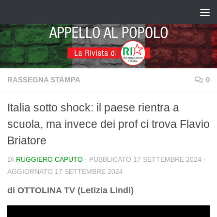
Salta al contenuto
RASSEGNA STAMPA
0
Italia sotto shock: il paese rientra a
scuola, ma invece dei prof ci trova Flavio
Briatore
DI
RUGGIERO CAPUTO
· PUBBLICATO
17 SETTEMBRE 2024
·
AGGIORNATO
17 SETTEMBRE 2024
di OTTOLINA TV (Letizia Lindi)