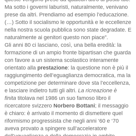
Ma sotto i governi laburisti, naturalmente, venivano
prese da altri. Prendiamo ad esempio l’educazione.
(…) Sotto il socialismo le opportunità e le eccellenze
nella nostra scuola pubblica sono state degradate. E
naturalmente ai genitori questo non piace”.
Gli anni 80 ci lasciano, così, una bella eredità: la
formazione di un ampio fronte bipartisan che guarda
con favore a un sistema scolastico interamente
orientato alla
prestazione
: la questione non è più il
raggiungimento dell’eguaglianza democratica, ma la
competizione per determinare dove sta l’eccellenza,
e lasciare indietro tutti gli altri.
La ricreazione è
finita
titolava nel 1986 un suo famoso libro il
ricercatore svizzero
Norbero Bottani
; il messaggio
è chiaro: è arrivato il momento di dismettere quel
riformismo progressista che negli anni ‘60 e ‘70
aveva provato a spingere sull’acceleratore
dell’uguaglianza e della democrazia in ambito