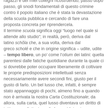
ragazzi e dei miei colleghi ricostruendo, passo dopo
passo, gli snodi fondamentali di questo crimine
contro il popolo italiano che è stata la devastazione
della scuola pubblica e cercando di fare una
proposta concreta per riprendercela.
Il termine
scuola
significa oggi “luogo nel quale si
attende allo studio”; in realtà, però, deriva dal
latino
schŏla
che, a sua volta, deriva dal
greco
scholé
e che in origine significa – udite, udite
–
tempo libero
, un po’ come l’
otium
dei latini: quella
parentesi dalle fatiche quotidiane durante la quale ci
si dovrebbe poter occupare liberamente di coltivare
le proprie predisposizioni intellettuali senza
necessariamente avere secondi fini, giusto per il
gusto di farlo. Un bel lusso che, infatti, è sempre
stato appannaggio di pochi, almeno fino a quando
non è arrivata la nostra
Carta Costituzionale
; da
allora, sulla carta, quel lusso diventava un diritto di