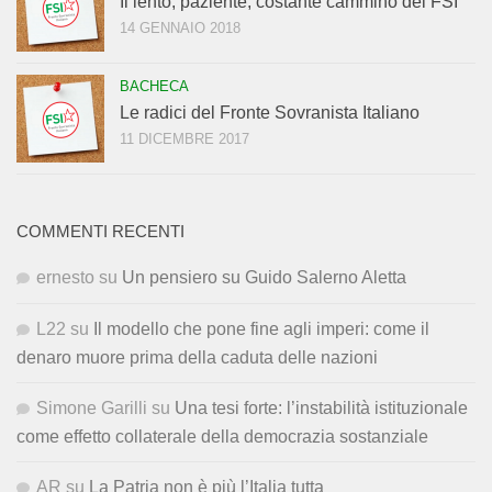
Il lento, paziente, costante cammino del FSI
14 GENNAIO 2018
BACHECA
Le radici del Fronte Sovranista Italiano
11 DICEMBRE 2017
COMMENTI RECENTI
ernesto
su
Un pensiero su Guido Salerno Aletta
L22
su
Il modello che pone fine agli imperi: come il
denaro muore prima della caduta delle nazioni
Simone Garilli
su
Una tesi forte: l’instabilità istituzionale
come effetto collaterale della democrazia sostanziale
AR
su
La Patria non è più l’Italia tutta