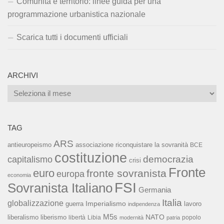
Comunità e territorio: linee guida per una
programmazione urbanistica nazionale
Scarica tutti i documenti ufficiali
ARCHIVI
Archivi
TAG
ARS
associazione riconquistare la sovranità
antieuropeismo
BCE
costituzione
capitalismo
democrazia
crisi
Fronte
euro
fronte sovranista
europa
economia
FSI
Sovranista Italiano
Germania
Italia
globalizzazione
Imperialismo
lavoro
guerra
indipendenza
M5s
NATO
liberalismo
liberismo
libertà
Libia
popolo
modernità
patria