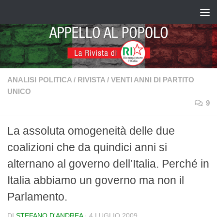
Salta al contenuto
ANALISI POLITICA
/
RIVISTA
/
VENTI ANNI DI PARTITO
UNICO
9
La assoluta omogeneità delle due
coalizioni che da quindici anni si
alternano al governo dell’Italia. Perché in
Italia abbiamo un governo ma non il
Parlamento.
DI
STEFANO D'ANDREA
·
4 LUGLIO 2009