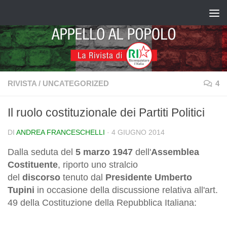
Salta al contenuto
RIVISTA
/
UNCATEGORIZED
4
Il ruolo costituzionale dei Partiti Politici
DI
ANDREA FRANCESCHELLI
·
4 GIUGNO 2014
Dalla seduta del
5 marzo 1947
dell'
Assemblea
Costituente
, riporto uno stralcio
del
discorso
tenuto dal
Presidente Umberto
Tupini
in occasione della discussione relativa all'art.
49 della Costituzione della Repubblica Italiana: