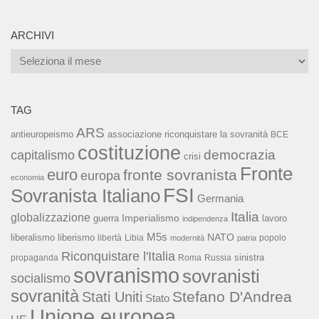
ARCHIVI
Archivi
TAG
ARS
associazione riconquistare la sovranità
antieuropeismo
BCE
costituzione
capitalismo
democrazia
crisi
Fronte
euro
fronte sovranista
europa
economia
FSI
Sovranista Italiano
Germania
Italia
globalizzazione
Imperialismo
lavoro
guerra
indipendenza
M5s
NATO
liberalismo
liberismo
libertà
Libia
popolo
modernità
patria
Riconquistare l'Italia
sinistra
propaganda
Roma
Russia
sovranismo
sovranisti
socialismo
sovranità
Stefano D'Andrea
Stati Uniti
Stato
Unione europea