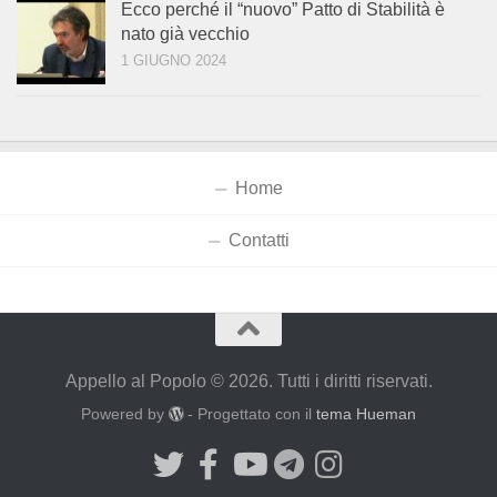
Ecco perché il “nuovo” Patto di Stabilità è
nato già vecchio
1 GIUGNO 2024
Home
Contatti
Appello al Popolo © 2026. Tutti i diritti riservati.
Powered by
- Progettato con il
tema Hueman