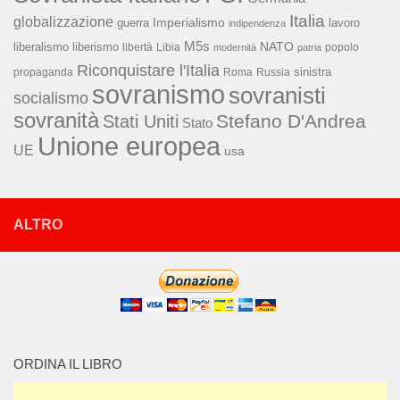
Italia
globalizzazione
Imperialismo
lavoro
guerra
indipendenza
M5s
NATO
liberalismo
liberismo
libertà
Libia
popolo
modernità
patria
Riconquistare l'Italia
sinistra
propaganda
Roma
Russia
sovranismo
sovranisti
socialismo
sovranità
Stefano D'Andrea
Stati Uniti
Stato
Unione europea
UE
usa
ALTRO
ORDINA IL LIBRO