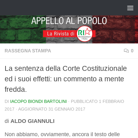
Salta al contenuto
RASSEGNA STAMPA
0
La sentenza della Corte Costituzionale
ed i suoi effetti: un commento a mente
fredda.
DI
IACOPO BIONDI BARTOLINI
· PUBBLICATO
1 FEBBRAIO
2017
· AGGIORNATO
31 GENNAIO 2017
di
ALDO GIANNULI
Non abbiamo, ovviamente, ancora il testo delle