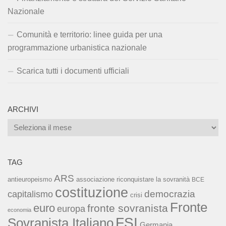
Nazionale
Comunità e territorio: linee guida per una
programmazione urbanistica nazionale
Scarica tutti i documenti ufficiali
ARCHIVI
Archivi
TAG
ARS
associazione riconquistare la sovranità
antieuropeismo
BCE
costituzione
capitalismo
democrazia
crisi
Fronte
euro
fronte sovranista
europa
economia
FSI
Sovranista Italiano
Germania