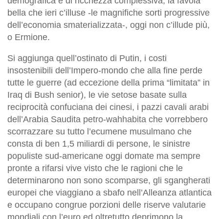
demografica e di ricchezza complessiva, la favola
bella che ieri c’illuse -le magnifiche sorti progressive
dell’economia smaterializzata-, oggi non c’illude più,
o Ermione.
Si aggiunga quell’ostinato di Putin, i costi
insostenibili dell’Impero-mondo che alla fine perde
tutte le guerre (ad eccezione della prima “limitata” in
Iraq di Bush senior), le vie setose basate sulla
reciprocità confuciana dei cinesi, i pazzi cavali arabi
dell’Arabia Saudita petro-wahhabita che vorrebbero
scorrazzare su tutto l’ecumene musulmano che
consta di ben 1,5 miliardi di persone, le sinistre
populiste sud-americane oggi domate ma sempre
pronte a rifarsi vive visto che le ragioni che le
determinarono non sono scomparse, gli sgangherati
europei che viaggiano a sbafo nell’Alleanza atlantica
e occupano congrue porzioni delle riserve valutarie
mondiali con l’euro ed oltretutto deprimono la