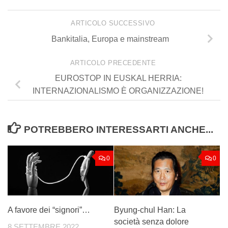
ARTICOLO SUCCESSIVO
Bankitalia, Europa e mainstream
ARTICOLO PRECEDENTE
EUROSTOP IN EUSKAL HERRIA:
INTERNAZIONALISMO È ORGANIZZAZIONE!
POTREBBERO INTERESSARTI ANCHE...
0
0
A favore dei “signori”…
Byung-chul Han: La
società senza dolore
8 SETTEMBRE 2022