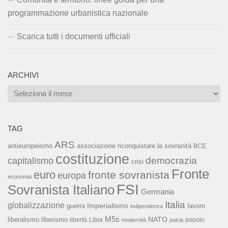
programmazione urbanistica nazionale
Scarica tutti i documenti ufficiali
ARCHIVI
Archivi
TAG
ARS
associazione riconquistare la sovranità
antieuropeismo
BCE
costituzione
capitalismo
democrazia
crisi
Fronte
euro
fronte sovranista
europa
economia
FSI
Sovranista Italiano
Germania
Italia
globalizzazione
Imperialismo
lavoro
guerra
indipendenza
M5s
NATO
liberalismo
liberismo
libertà
Libia
popolo
modernità
patria