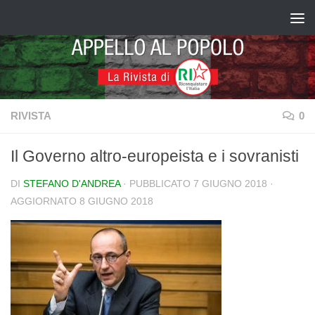
Salta al contenuto
RIVISTA
0
Il Governo altro-europeista e i sovranisti
DI
STEFANO D'ANDREA
· PUBBLICATO
7 GIUGNO 2018
·
AGGIORNATO
8 GIUGNO 2018