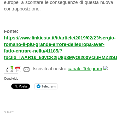
europei a scontare le conseguenze di questa nuova
contrapposizione.
Fonte:
https://www.linkiesta.it/it/article/2019/02/23/sergio-
romano-il-piu-grande-errore-delleuropa-aver-
fatto-entrare-nellu/41185/?
fbclid=IwAR1k_50vCK2jU8p8MyOI200VciuHMZ2
Iscriviti al nostro
canale Telegram
Condividi:
Telegram
SHARE