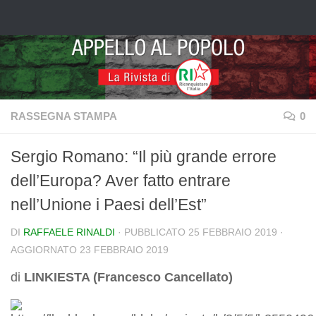
Salta al contenuto
RASSEGNA STAMPA
0
Sergio Romano: “Il più grande errore
dell’Europa? Aver fatto entrare
nell’Unione i Paesi dell’Est”
DI
RAFFAELE RINALDI
· PUBBLICATO
25 FEBBRAIO 2019
·
AGGIORNATO
23 FEBBRAIO 2019
di
LINKIESTA (Francesco Cancellato)