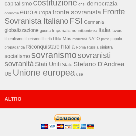
costituzione
capitalismo
democrazia
crisi
Fronte
euro
fronte sovranista
europa
economia
FSI
Sovranista Italiano
Germania
Italia
globalizzazione
Imperialismo
lavoro
guerra
indipendenza
M5s
NATO
liberalismo
liberismo
libertà
Libia
popolo
modernità
patria
Riconquistare l'Italia
sinistra
propaganda
Roma
Russia
sovranismo
sovranisti
socialismo
sovranità
Stefano D'Andrea
Stati Uniti
Stato
Unione europea
UE
usa
ALTRO