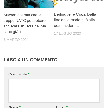
Berlinguer e Craxi. Dalla
Macron afferma che le
fine della modernità alla
truppe NATO potrebbero
post-modernità
schierarsi in Ucraina. Ma
sono già lì
17 LUGLIO 2023
6 MARZO 2024
LASCIA UN COMMENTO
Commento
*
Nome
*
Email
*