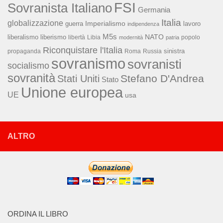
FSI
Sovranista Italiano
Germania
Italia
globalizzazione
Imperialismo
lavoro
guerra
indipendenza
M5s
NATO
liberalismo
liberismo
libertà
Libia
popolo
modernità
patria
Riconquistare l'Italia
sinistra
propaganda
Roma
Russia
sovranismo
sovranisti
socialismo
sovranità
Stefano D'Andrea
Stati Uniti
Stato
Unione europea
UE
usa
ALTRO
ORDINA IL LIBRO