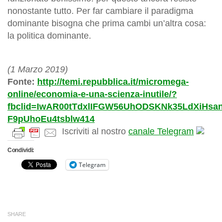
nonostante tutto. Per far cambiare il paradigma
dominante bisogna che prima cambi un’altra cosa:
la politica dominante.
(1 Marzo 2019)
Fonte:
http://temi.repubblica.it/micromega-
online/economia-e-una-scienza-inutile/?
fbclid=IwAR00tTdxlIFGW56UhODSKNk35LdXiHsa
F9pUhoEu4tsblw414
Iscriviti al nostro
canale Telegram
Condividi:
Telegram
SHARE