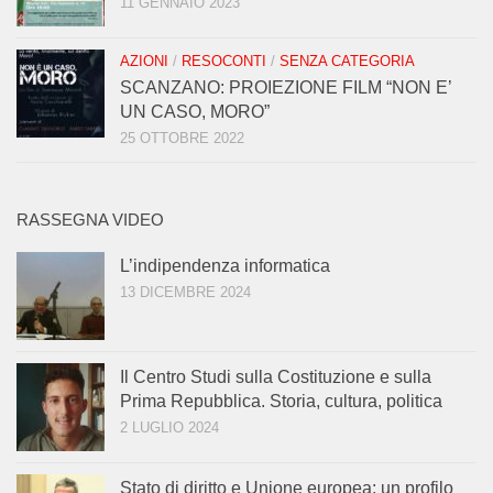
11 GENNAIO 2023
AZIONI
/
RESOCONTI
/
SENZA CATEGORIA
SCANZANO: PROIEZIONE FILM “NON E’
UN CASO, MORO”
25 OTTOBRE 2022
RASSEGNA VIDEO
L’indipendenza informatica
13 DICEMBRE 2024
Il Centro Studi sulla Costituzione e sulla
Prima Repubblica. Storia, cultura, politica
2 LUGLIO 2024
Stato di diritto e Unione europea: un profilo