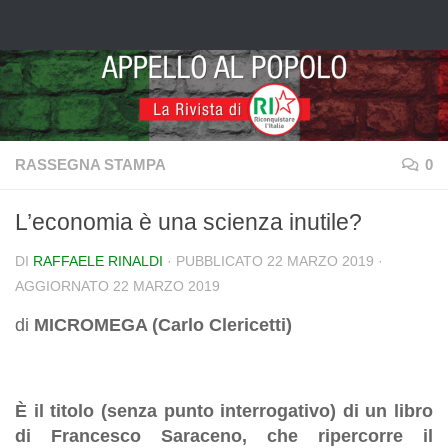
Salta al contenuto
RASSEGNA STAMPA
0
L’economia è una scienza inutile?
DI
RAFFAELE RINALDI
· PUBBLICATO
22 MARZO 2019
·
AGGIORNATO
22 MARZO 2019
di
MICROMEGA (Carlo Clericetti)
È il titolo (senza punto interrogativo) di un libro
di Francesco Saraceno, che ripercorre il