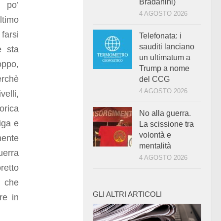
Bradanini)
n po’
4 AGOSTO 2026
ultimo
farsi
Telefonata: i
sauditi lanciano
e sta
un ultimatum a
oppo,
Trump a nome
erchè
del CCG
4 AGOSTO 2026
velli,
orica
No alla guerra.
iga e
La scissione tra
volontà e
mente
mentalità
uerra
4 AGOSTO 2026
retto
o che
GLI ALTRI ARTICOLI
re in