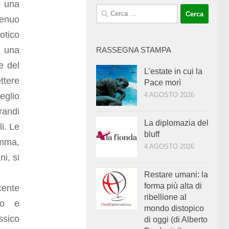
è una
Ricerca
genuo
per:
otico
a una
RASSEGNA STAMPA
e del
L’estate in cui la
ettere
Pace morì
eglio
4 AGOSTO 2026
randi
La diplomazia del
i. Le
bluff
omma,
4 AGOSTO 2026
ni, si
Restare umani: la
forma più alta di
cente
ribellione al
rno e
mondo distopico
ssico
di oggi (di Alberto