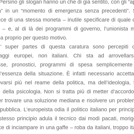
ersino gli slogan hanno un che di già sentito, con gli “ap
ità” in un “momento di emergenza senza precedenti”.
ce di una stessa moneta – inutile specificare di quale 
ti – e, al di là dei programmi di governo, l’unionista 
a proprio per questo motivo.
ci’ super partes di questa caratura sono percepiti
aggi europei, non italiani. Chi sta ad arrovellar
se, pronostici, programmi di spesa semplicement
l’essenza della situazione. È infatti necessario accetta
varsi più nel reame della politica, ma dell’ideologia, 
 della psicologia. Non si tratta più di metter d’accord
er trovare una soluzione mediana e risolvere un proble
pubblica. L’europeista odia il politico italiano per princi
stesso principio adula il tecnico dai modi pacati, morige
e di inciampare in una gaffe – roba da italiani, troppo ita