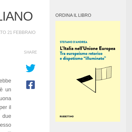
LIANO
ORDINA IL LIBRO
ATO
21 FEBBRAIO
SHARE
ebbe
 è un
buona
er il
, due
tesso