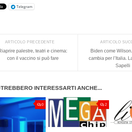
Telegram
ARTICOLO PRECEDENTE
ARTICOLO SUC
Riaprire palestre, teatri e cinema:
Biden come Wilson
con il vaccino si può fare
cambia per l’Italia. L
Sapelli
TREBBERO INTERESSARTI ANCHE...
0
2