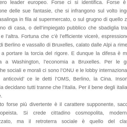
vero leader europeo. Forse ci si identifica. Forse 
one delle sue fantasie, che si infrangono sul volto in
asalinga in fila al supermercato, o sul grugno di quello z
ino di casa, o dell’impiegato pubblico che sbadiglia tr
 e l’altra. Fortuna che c’è l’efficiente vicerè, espression
di Berlino e vassallo di Bruxelles, calato dalle Alpi a rim
 a portare la torcia del rigore. E dunque la difesa è m
rla a Washington, l’economia a Bruxelles. Per le g
he sociali e morali ci sono l’ONU e le lobby internazional
e anticovid’ ce le detti l’OMS, Berlino, la Cina. Ins
lia decidano tutti tranne che l’Italia. Per il bene degli italia
.
to forse più divertente è il carattere supponente, sac
uropeista. Si crede cittadino cosmopolita, mode
izzato, ma il retroterra sociale è quello del cla