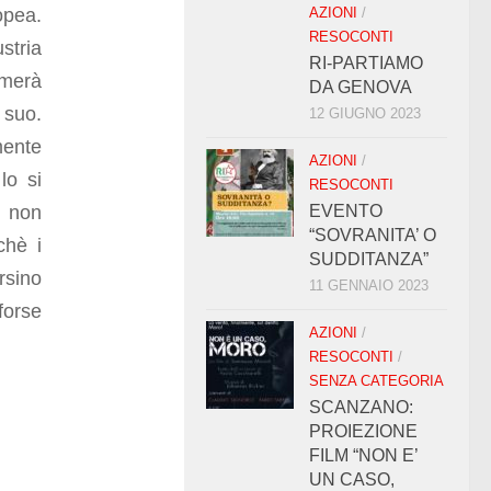
opea.
AZIONI
/
RESOCONTI
stria
RI-PARTIAMO
remerà
DA GENOVA
 suo.
12 GIUGNO 2023
mente
AZIONI
/
lo si
RESOCONTI
i non
EVENTO
“SOVRANITA’ O
hè i
SUDDITANZA”
rsino
11 GENNAIO 2023
 forse
AZIONI
/
RESOCONTI
/
SENZA CATEGORIA
SCANZANO:
PROIEZIONE
FILM “NON E’
UN CASO,