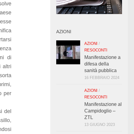
solve
Paese
resse
ifica
AZIONI
tarsi
AZIONI
/
senza
RESOCONTI
ni di
Manifestazione a
difesa della
altri
sanità pubblica
sorta
16 FEBBRAIO 2024
primi,
AZIONI
/
o per
RESOCONTI
Manifestazione al
i del
Campidoglio –
ZTL
illo,
13 GIUGNO 2023
ndosi