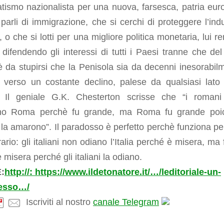
tismo nazionalista per una nuova, farsesca, patria eur
parli di immigrazione, che si cerchi di proteggere l’indu
a, o che si lotti per una migliore politica monetaria, lui 
 difendendo gli interessi di tutti i Paesi tranne che del
 da stupirsi che la Penisola sia da decenni inesorabil
a verso un costante declino, palese da qualsiasi lato 
. Il geniale G.K. Chesterton scrisse che “i roman
o Roma perchè fu grande, ma Roma fu grande poic
la amarono”. Il paradosso è perfetto perchè funziona pe
rario: gli italiani non odiano l’Italia perché è misera, ma
 è misera perché gli italiani la odiano.
:
http://: https://www.ildetonatore.it/…/leditoriale-un-
esso…/
Iscriviti al nostro
canale Telegram