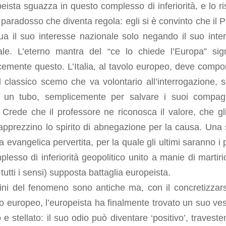
eista sguazza in questo complesso di inferiorità, e lo ri
paradosso che diventa regola: egli si è convinto che il 
ua il suo interesse nazionale solo negando il suo inte
ale. L’eterno mantra del “ce lo chiede l’Europa” sign
emente questo. L’Italia, al tavolo europeo, deve compor
 classico scemo che va volontario all’interrogazione, 
 un tubo, semplicemente per salvare i suoi compag
 Crede che il professore ne riconosca il valore, che gli 
apprezzino lo spirito di abnegazione per la causa. Una 
ca evangelica pervertita, per la quale gli ultimi saranno i 
lesso di inferiorità geopolitico unito a manie di martiri
 tutti i sensi) supposta battaglia europeista.
ini del fenomeno sono antiche ma, con il concretizzars
o europeo, l’europeista ha finalmente trovato un suo vess
 e stellato: il suo odio può diventare ‘positivo’, traveste