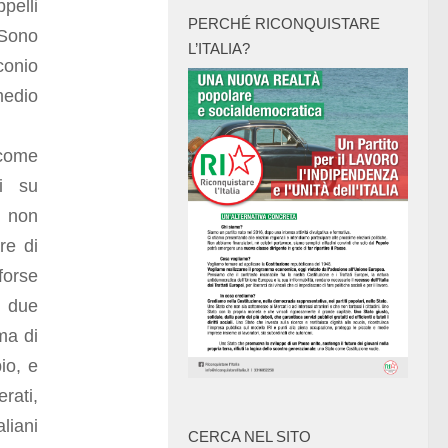
pelli
PERCHÉ RICONQUISTARE
 Sono
L’ITALIA?
conio
medio
 come
si su
e non
re di
forse
o due
ma di
pio, e
rati,
liani
CERCA NEL SITO