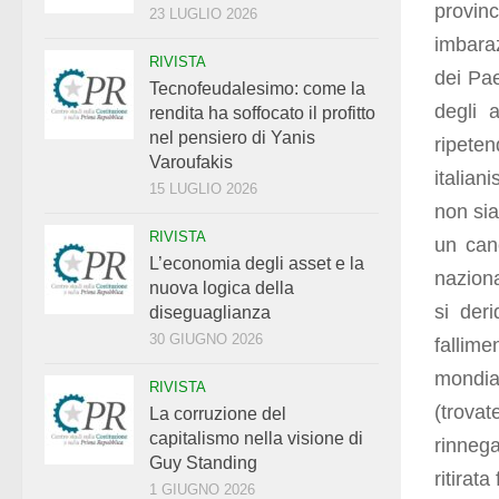
provin
23 LUGLIO 2026
imbaraz
RIVISTA
dei Pae
Tecnofeudalesimo: come la
degli 
rendita ha soffocato il profitto
nel pensiero di Yanis
ripete
Varoufakis
italian
15 LUGLIO 2026
non sia
RIVISTA
un can
L’economia degli asset e la
naziona
nuova logica della
si der
diseguaglianza
30 GIUGNO 2026
fallim
mondia
RIVISTA
(trova
La corruzione del
capitalismo nella visione di
rinneg
Guy Standing
ritirata
1 GIUGNO 2026