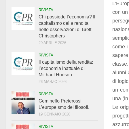
L’Europ
RIVISTA
con un 
Chi possiede l’economia? Il
perseg
capitalismo della rendita
nazion
nelle osservazioni di Brett
Christophers
semplic
29 APRILE 2026
come il
sapere
RIVISTA
Il capitalismo della rendita:
classe.
l’economia inattuale di
alunni 
Michael Hudson
di logi
26 MARZO 2026
un comp
RIVISTA
una (in
Geminello Preterossi.
Le orig
L’europeismo dei filosofi.
19 GENNAIO 2026
progett
azzurro
RIVISTA