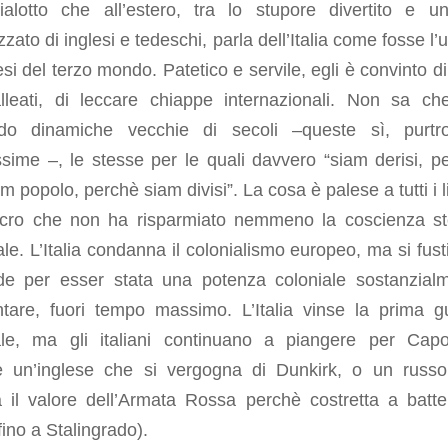
cialotto che all’estero, tra lo stupore divertito e u
zato di inglesi e tedeschi, parla dell’Italia come fosse l’
si del terzo mondo. Patetico e servile, egli è convinto di 
alleati, di leccare chiappe internazionali. Non sa ch
ndo dinamiche vecchie di secoli –queste sì, purtr
issime –, le stesse per le quali davvero “siam derisi, p
m popolo, perchè siam divisi”. La cosa è palese a tutti i li
cro che non ha risparmiato nemmeno la coscienza st
le. L’Italia condanna il colonialismo europeo, ma si fust
ide per esser stata una potenza coloniale sostanzial
entare, fuori tempo massimo. L’Italia vinse la prima g
le, ma gli italiani continuano a piangere per Capo
te un’inglese che si vergogna di Dunkirk, o un russ
a il valore dell’Armata Rossa perchè costretta a batte
 fino a Stalingrado).