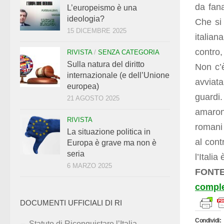
da fana
L’europeismo è una
ideologia?
Che si 
15 DICEMBRE 2025
italian
contro,
RIVISTA
/
SENZA CATEGORIA
Sulla natura del diritto
Non c’è
internazionale (e dell’Unione
avviat
europea)
guardi
21 AGOSTO 2025
amaron
RIVISTA
romani 
La situazione politica in
al cont
Europa è grave ma non è
seria
l’Italia
6 MARZO 2025
FONTE
compl
DOCUMENTI UFFICIALI DI RI
Condividi:
Statuto di Riconquistare l’Italia