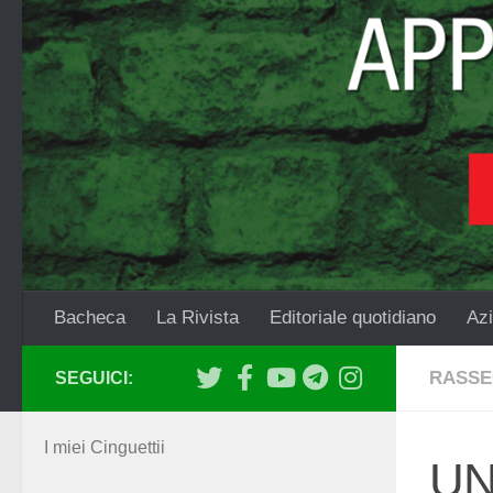
Salta al contenuto
Bacheca
La Rivista
Editoriale quotidiano
Azi
RASSE
SEGUICI:
I miei Cinguettii
UN