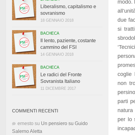
modo. P
Liberalismo, capitalismo e
all’un
sovranismo
due fac
18 GENNAIO 2018
si trat
BACHECA
sbrodol
Il lento, paziente, costante
‘Tecni
cammino del FSI
14 GENNAIO 2018
person
promes
BACHECA
coglie 
Le radici del Fronte
Sovranista Italiano
non tro
11 DICEMBRE 2017
persino
parti p
natura 
COMMENTI RECENTI
per lo 
ernesto
su
Un pensiero su Guido
incapac
Salerno Aletta