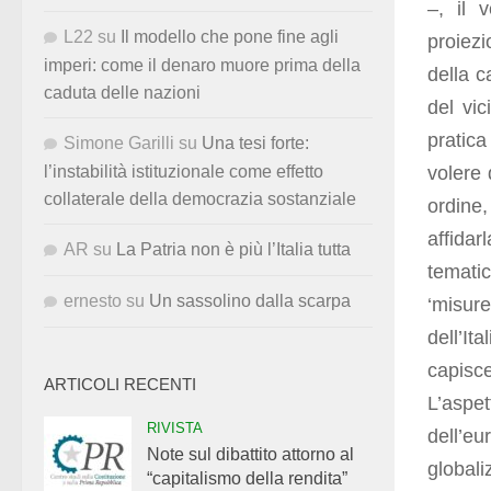
–, il 
L22
su
Il modello che pone fine agli
proiezi
imperi: come il denaro muore prima della
della c
caduta delle nazioni
del vic
pratica
Simone Garilli
su
Una tesi forte:
volere 
l’instabilità istituzionale come effetto
collaterale della democrazia sostanziale
ordine,
affida
AR
su
La Patria non è più l’Italia tutta
tematic
ernesto
su
Un sassolino dalla scarpa
‘misur
dell’Ita
capisce
ARTICOLI RECENTI
L’aspet
RIVISTA
dell’e
Note sul dibattito attorno al
global
“capitalismo della rendita”