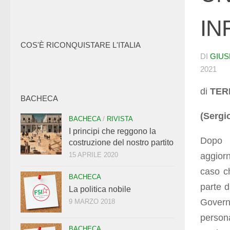
IN
COS'È RICONQUISTARE L'ITALIA
DI
GIUS
2021
di
TER
BACHECA
(Sergi
BACHECA
/
RIVISTA
I principi che reggono la
Dopo s
costruzione del nostro partito
aggior
15 APRILE 2020
caso ch
BACHECA
parte d
La politica nobile
Govern
9 MARZO 2018
person
BACHECA