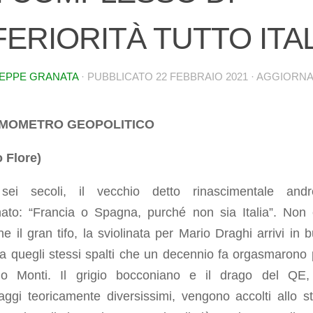
FERIORITÀ TUTTO ITA
EPPE GRANATA
· PUBBLICATO
22 FEBBRAIO 2021
· AGGIORN
MOMETRO GEOPOLITICO
o Flore)
ei secoli, il vecchio detto rinascimentale andr
nato: “Francia o Spagna, purché non sia Italia”. Non
e il gran tifo, la sviolinata per Mario Draghi arrivi in 
a quegli stessi spalti che un decennio fa orgasmarono p
o Monti. Il grigio bocconiano e il drago del QE
aggi teoricamente diversissimi, vengono accolti allo s