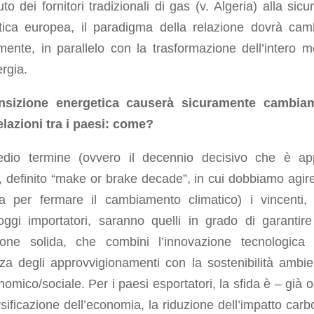
uto dei fornitori tradizionali di gas (v. Algeria) alla sic
tica europea, il paradigma della relazione dovrà cam
mente, in parallelo con la trasformazione dell’intero 
ergia.
nsizione energetica causerà sicuramente cambiam
elazioni tra i paesi: come?
dio termine (ovvero il decennio decisivo che è a
, definito “
make or
brake
decade
”, in cui dobbiamo agir
cia per fermare il cambiamento climatico) i vincenti, 
oggi importatori, saranno quelli in grado di garantir
zione solida, che combini l’innovazione tecnologica
za degli approvvigionamenti con la sostenibilità ambie
omico/sociale. Per i paesi esportatori, la sfida è – già o
rsificazione dell’economia, la riduzione dell’impatto carb