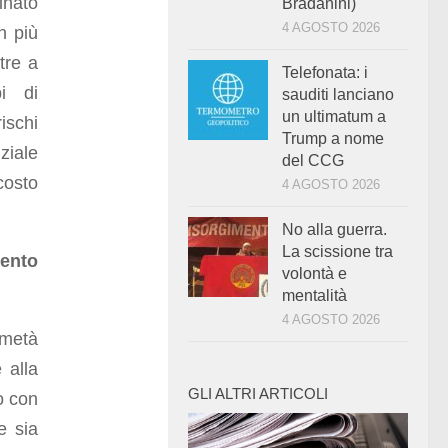
inato
Bradanini)
4 AGOSTO 2026
n più
ltre a
Telefonata: i
pi di
sauditi lanciano
un ultimatum a
schi
Trump a nome
ziale
del CCG
costo
4 AGOSTO 2026
No alla guerra.
La scissione tra
ento
volontà e
mentalità
4 AGOSTO 2026
 metà
 alla
GLI ALTRI ARTICOLI
o con
e sia