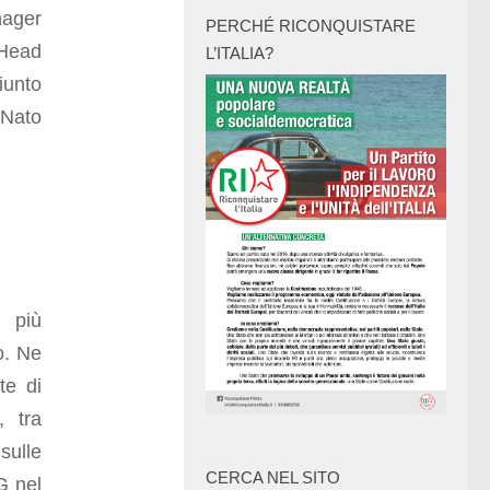
nager
PERCHÉ RICONQUISTARE
Head
L’ITALIA?
iunto
 Nato
e più
o. Ne
te di
,
tra
sulle
CERCA NEL SITO
NG nel