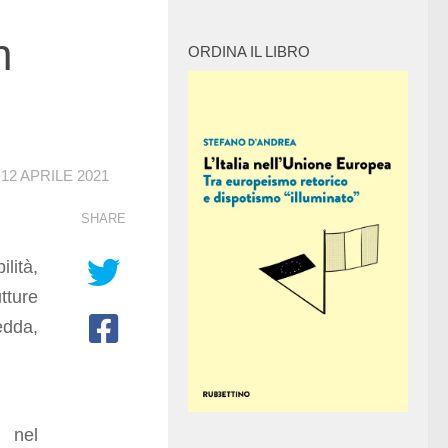
n
ORDINA IL LIBRO
O
12 APRILE 2021
SHARE
lità,
tture
edda,
a nel