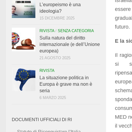
israeli
L’europeismo è una
essere
ideologia?
gradua
15 DICEMBRE 2025
futuro.
RIVISTA
/
SENZA CATEGORIA
Sulla natura del diritto
E la s
internazionale (e dell’Unione
europea)
Il ragi
21 AGOSTO 2025
si s
RIVISTA
ripen
La situazione politica in
europea
Europa è grave ma non è
schema 
seria
6 MARZO 2025
sponda
consume
MED ne
DOCUMENTI UFFICIALI DI RI
il vecc
Statuto di Riconquistare l’Italia