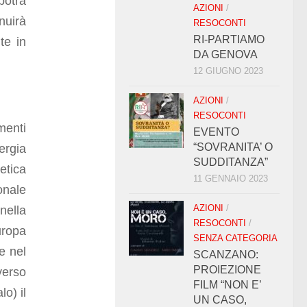
potrà
AZIONI
/
nuirà
RESOCONTI
RI-PARTIAMO
nte
in
DA GENOVA
12 GIUGNO 2023
AZIONI
/
RESOCONTI
menti
EVENTO
“SOVRANITA’ O
rgia
SUDDITANZA”
etica
11 GENNAIO 2023
onale
AZIONI
/
nella
RESOCONTI
/
uropa
SENZA CATEGORIA
e nel
SCANZANO:
PROIEZIONE
verso
FILM “NON E’
o) il
UN CASO,