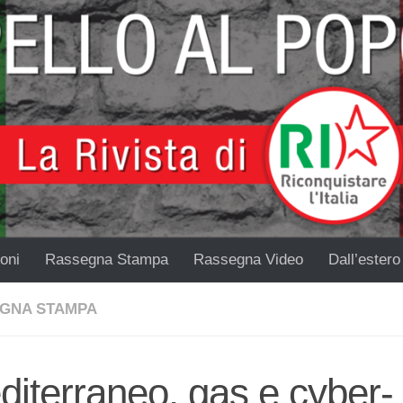
oni
Rassegna Stampa
Rassegna Video
Dall’estero
GNA STAMPA
iterraneo, gas e cyber-