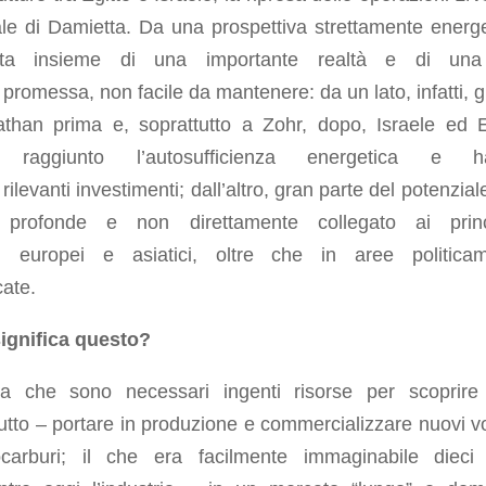
le di Damietta. Da una prospettiva strettamente energe
atta insieme di una importante realtà e di una
promessa, non facile da mantenere: da un lato, infatti, g
athan prima e, soprattutto
a
Zohr
, dopo, Israele ed E
raggiunto l’autosufficienza
energetica e h
o rilevanti investimenti; dall’altro, gran parte del potenzial
profonde e non direttamente collegato ai princi
i europei e asiatici, oltre che in aree politica
ate.
ignifica questo?
ica che sono necessari ingenti risorse per scoprir
utto – portare in produzione e commercializzare nuovi v
ocarburi; il che era facilmente immaginabile dieci