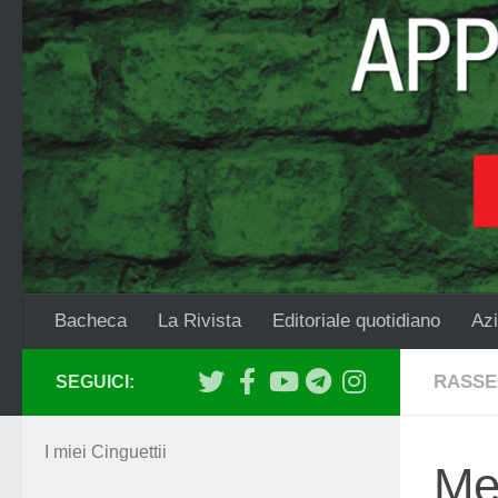
Salta al contenuto
Bacheca
La Rivista
Editoriale quotidiano
Azi
RASSE
SEGUICI:
I miei Cinguettii
Med