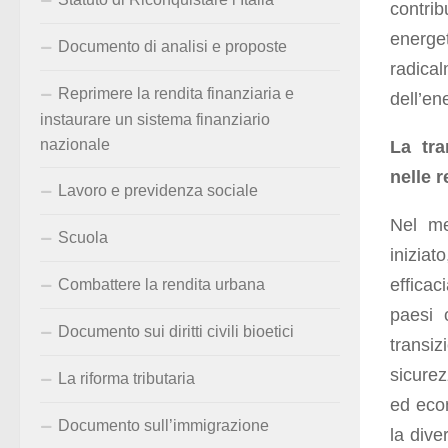
contrib
energe
Documento di analisi e proposte
radical
Reprimere la rendita finanziaria e
dell’en
instaurare un sistema finanziario
nazionale
La tra
nelle r
Lavoro e previdenza sociale
Nel me
Scuola
iniziato
effica
Combattere la rendita urbana
paesi 
Documento sui diritti civili bioetici
transi
sicurez
La riforma tributaria
ed econ
Documento sull’immigrazione
la dive