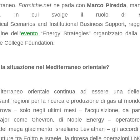
rraneo.
Formiche.net
ne parla con
Marco Piredda
, ma
’Eni, in cui svolge il ruolo di
tical
Scenarios
and
Institutional
Business Support
, ragg
ine dell’
evento
“Energy Strategies” organizzato dalla
e College Foundation.
 la situazione nel Mediterraneo orientale?
iterraneo orientale continua ad essere una dell
santi regioni per la ricerca e produzione di gas al mond
rova – solo negli ultimi mesi – l’acquisizione
,
da par
ajor come Chevron
,
di Noble
Energy
–
operatore
del mega giacimento israeliano Leviathan
–
gli accordi 
rutture tra Egitto e Israele, la ripresa delle operazioni L