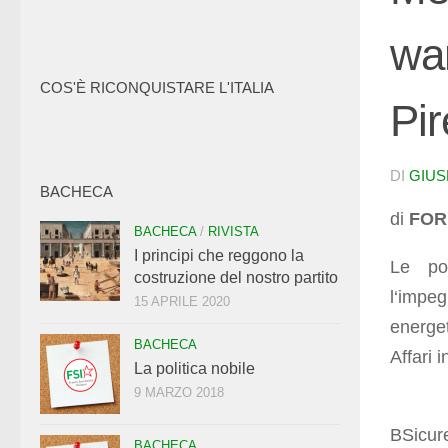
wa
COS'È RICONQUISTARE L'ITALIA
Pir
DI
GIUS
BACHECA
di
FOR
BACHECA
/
RIVISTA
I principi che reggono la
Le pot
costruzione del nostro partito
l‘impe
15 APRILE 2020
energe
BACHECA
Affari i
La politica nobile
9 MARZO 2018
BSicur
BACHECA