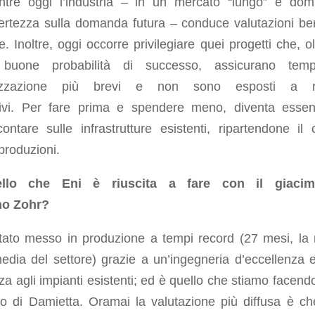
ntre oggi l’industria – in un mercato “lungo” e dom
certezza sulla domanda futura – conduce valutazioni be
ve. Inoltre, oggi occorre privilegiare quei progetti che, o
e buone probabilità di successo, assicurano tem
izzazione più brevi e non sono esposti a ri
ivi. Per fare prima e spendere meno, diventa essen
ontare sulle infrastrutture esistenti, ripartendone il 
 produzioni.
llo che Eni è riuscita a fare con il giacim
no
Zohr
?
stato messo in produzione a tempi record (27 mesi, la
edia del settore) grazie a un’ingegneria d’eccellenza e
za agli impianti esistenti; ed è quello che stiamo facend
vio di Damietta. Oramai la valutazione più diffusa è ch