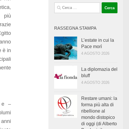
Ricerca
tica,
per:
 più
razie
RASSEGNA STAMPA
gitto
L’estate in cui la
anno
Pace morì
e è in
4 AGOSTO 2026
pali
mente
La diplomazia del
bluff
4 AGOSTO 2026
Restare umani: la
e e –
forma più alta di
ribellione al
olumi
mondo distopico
 anni
di oggi (di Alberto