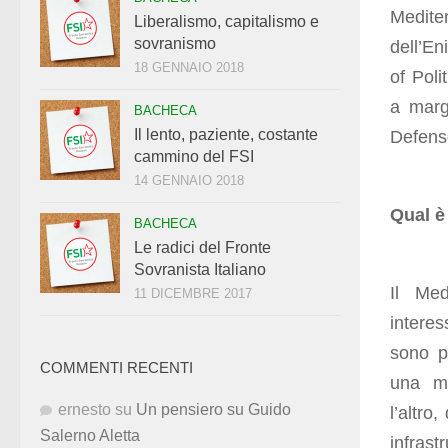
Medite
Liberalismo, capitalismo e
sovranismo
dell
18 GENNAIO 2018
of
Poli
a marg
BACHECA
Il lento, paziente, costante
Defens
cammino del FSI
14 GENNAIO 2018
Qual è
BACHECA
Le radici del Fronte
Sovranista Italiano
Il Med
11 DICEMBRE 2017
interes
sono p
COMMENTI RECENTI
una m
ernesto
su
Un pensiero su Guido
l’altro
,
Salerno Aletta
infrast