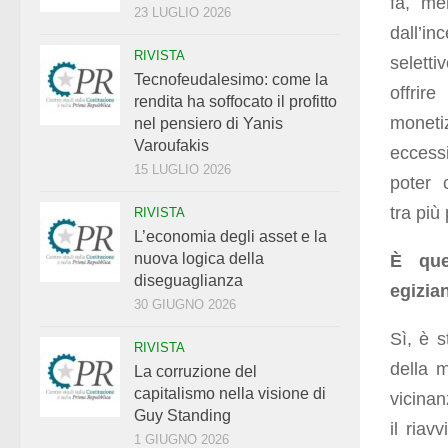
fa, me
23 LUGLIO 2026
dall’in
RIVISTA
seletti
Tecnofeudalesimo: come la
offrir
rendita ha soffocato il profitto
monet
nel pensiero di Yanis
Varoufakis
eccess
15 LUGLIO 2026
poter c
tra più
RIVISTA
L’economia degli asset e la
nuova logica della
È que
diseguaglianza
egizia
30 GIUGNO 2026
Sì, è 
RIVISTA
della m
La corruzione del
capitalismo nella visione di
vicinan
Guy Standing
il riav
1 GIUGNO 2026