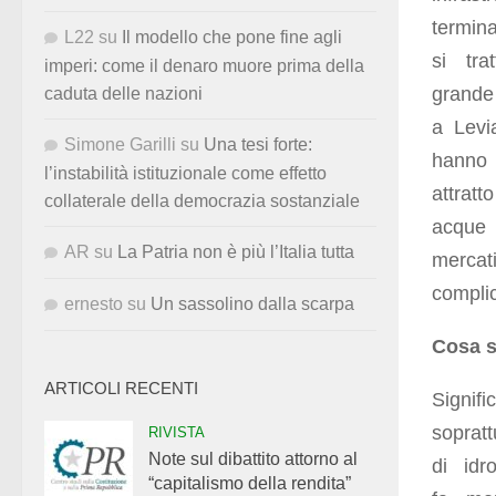
termina
L22
su
Il modello che pone fine agli
si tr
imperi: come il denaro muore prima della
grande 
caduta delle nazioni
a Levi
Simone Garilli
su
Una tesi forte:
hanno 
l’instabilità istituzionale come effetto
attratt
collaterale della democrazia sostanziale
acque 
AR
su
La Patria non è più l’Italia tutta
mercat
complic
ernesto
su
Un sassolino dalla scarpa
Cosa s
ARTICOLI RECENTI
Signif
sopratt
RIVISTA
Note sul dibattito attorno al
di idr
“capitalismo della rendita”