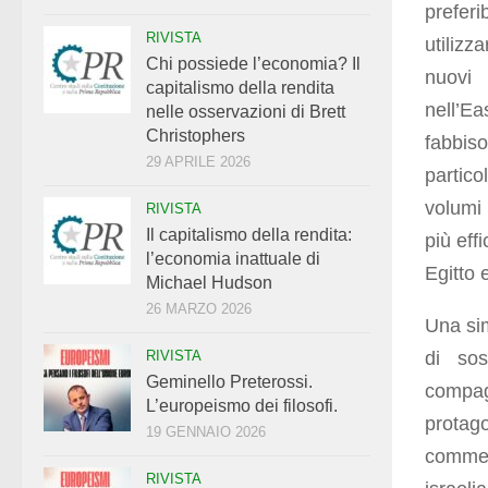
preferi
RIVISTA
utiliz
Chi possiede l’economia? Il
nuovi 
capitalismo della rendita
nell’E
nelle osservazioni di Brett
Christophers
fabbiso
29 APRILE 2026
partico
volumi 
RIVISTA
Il capitalismo della rendita:
più eff
l’economia inattuale di
Egitto 
Michael Hudson
26 MARZO 2026
Una sim
di sos
RIVISTA
Geminello Preterossi.
compagn
L’europeismo dei filosofi.
protago
19 GENNAIO 2026
commer
RIVISTA