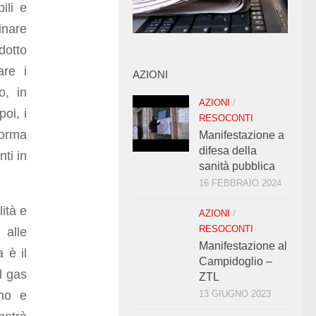
ili e
inare
dotto
are i
AZIONI
o, in
AZIONI
/
poi, i
RESOCONTI
forma
Manifestazione a
difesa della
nti in
sanità pubblica
16 FEBBRAIO 2024
ità e
AZIONI
/
RESOCONTI
 alle
Manifestazione al
 è il
Campidoglio –
l gas
ZTL
ano e
13 GIUGNO 2023