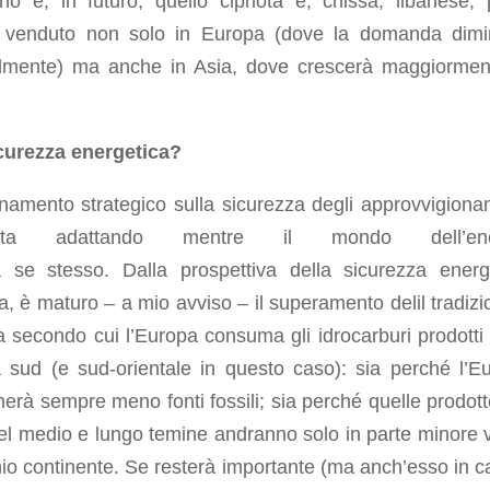
ano e, in futuro, quello cipriota e, chissà, libanese, 
 venduto non solo in Europa (dove la domanda dimi
lmente) ma anche in Asia, dove crescerà maggiorme
icurezza energetica?
onamento strategico sulla sicurezza degli approvvigiona
ta adattando mentre il mondo dell’ene
sa
se
stesso. Dalla prospettiva della sicurezza energ
, è maturo – a mio avviso – il superamento delil tradizi
secondo cui l’Europa consuma gli idrocarburi prodotti 
 sud (e sud-orientale in questo caso): sia perché l’E
rà sempre meno fonti fossili; sia perché quelle prodott
l medio e lungo temine andranno solo in parte minore 
hio continente. Se resterà importante (ma anch’esso in cal