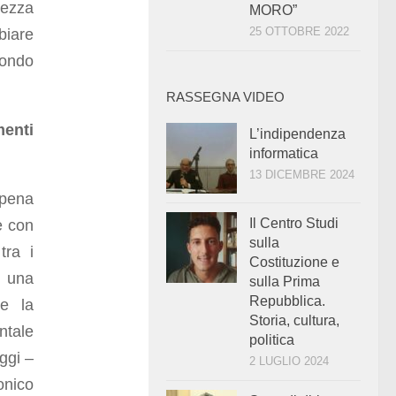
urezza
MORO”
25 OTTOBRE 2022
biare
mondo
RASSEGNA VIDEO
enti
L’indipendenza
informatica
13 DICEMBRE 2024
ppena
Il Centro Studi
e con
sulla
tra i
Costituzione e
e una
sulla Prima
Repubblica.
 e la
Storia, cultura,
ntale
politica
ggi –
2 LUGLIO 2024
onico