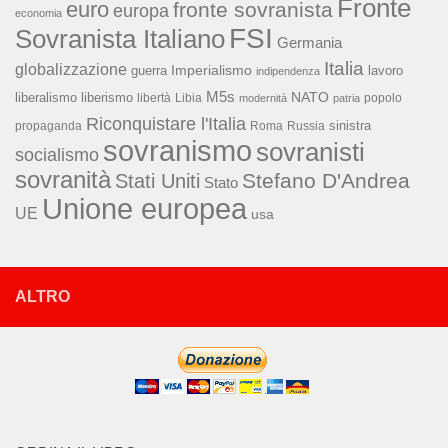
Fronte
euro
fronte sovranista
europa
economia
FSI
Sovranista Italiano
Germania
Italia
globalizzazione
Imperialismo
lavoro
guerra
indipendenza
M5s
NATO
liberalismo
liberismo
libertà
Libia
popolo
modernità
patria
Riconquistare l'Italia
sinistra
propaganda
Roma
Russia
sovranismo
sovranisti
socialismo
sovranità
Stefano D'Andrea
Stati Uniti
Stato
Unione europea
UE
usa
ALTRO