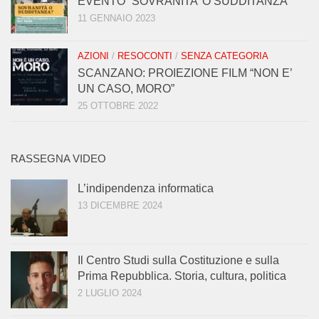
EVENTO “SOVRANITA’ O SUDDITANZA”
11 GENNAIO 2023
AZIONI
/
RESOCONTI
/
SENZA CATEGORIA
SCANZANO: PROIEZIONE FILM “NON E’
UN CASO, MORO”
25 OTTOBRE 2022
RASSEGNA VIDEO
L’indipendenza informatica
13 DICEMBRE 2024
Il Centro Studi sulla Costituzione e sulla
Prima Repubblica. Storia, cultura, politica
2 LUGLIO 2024