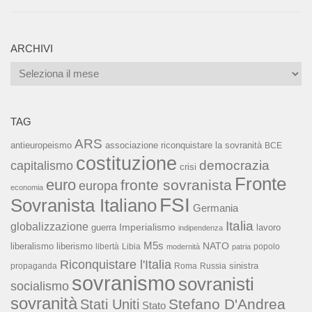
ARCHIVI
Archivi
TAG
ARS
associazione riconquistare la sovranità
antieuropeismo
BCE
costituzione
capitalismo
democrazia
crisi
Fronte
euro
fronte sovranista
europa
economia
FSI
Sovranista Italiano
Germania
Italia
globalizzazione
Imperialismo
lavoro
guerra
indipendenza
M5s
NATO
liberalismo
liberismo
libertà
Libia
popolo
modernità
patria
Riconquistare l'Italia
sinistra
propaganda
Roma
Russia
sovranismo
sovranisti
socialismo
sovranità
Stefano D'Andrea
Stati Uniti
Stato