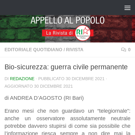
Salta al contenuto
EDITORIALE QUOTIDIANO
/
RIVISTA
0
Bio-sicurezza: guerra civile permanente
DI
REDAZIONE
· PUBBLICATO
30 DICEMBRE 2021
·
AGGIORNATO
30 DICEMBRE 2021
di ANDREA D’AGOSTO (RI Bari)
Erano mesi che non guardavo un “telegiornale”:
anche un osservatore assolutamente neutrale
potrebbe davvero stupirsi di come sia possibile che
l’informazione riesca sempre a non dire mai la