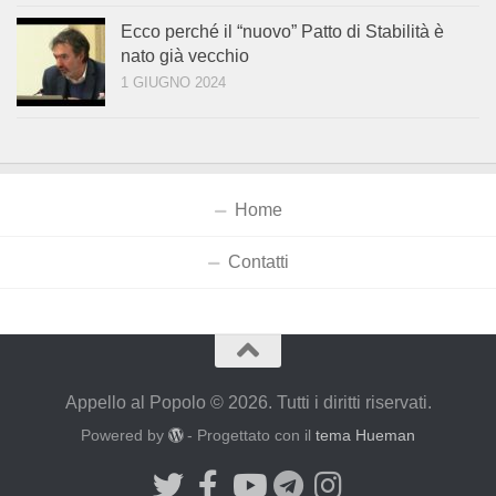
Ecco perché il “nuovo” Patto di Stabilità è
nato già vecchio
1 GIUGNO 2024
Home
Contatti
Appello al Popolo © 2026. Tutti i diritti riservati.
Powered by
- Progettato con il
tema Hueman