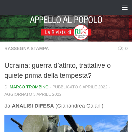
Salta al contenuto
RASSEGNA STAMPA
0
Ucraina: guerra d’attrito, trattative o
quiete prima della tempesta?
DI
MARCO TROMBINO
· PUBBLICATO
6 APRILE 2022
·
AGGIORNATO
3 APRILE 2022
da
ANALISI DIFESA
(Gianandrea Gaiani)