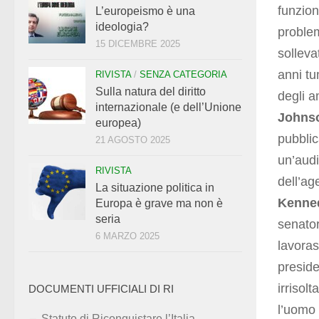
funzion
L’europeismo è una
ideologia?
problem
15 DICEMBRE 2025
sollev
anni tu
RIVISTA
/
SENZA CATEGORIA
Sulla natura del diritto
degli a
internazionale (e dell’Unione
Johns
europea)
pubblic
21 AGOSTO 2025
un’audi
RIVISTA
dell’age
La situazione politica in
Kenne
Europa è grave ma non è
seria
senator
6 MARZO 2025
lavoras
presid
irrisol
DOCUMENTI UFFICIALI DI RI
l’uomo 
Statuto di Riconquistare l’Italia