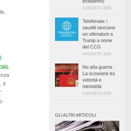
Bradanini)
4 AGOSTO 2026
le.
Telefonata: i
sauditi lanciano
un ultimatum a
Trump a nome
del CCG
4 AGOSTO 2026
Il
raio
,
No alla guerra.
La scissione tra
enza
volontà e
. Il
mentalità
”
.
4 AGOSTO 2026
io
GLI ALTRI ARTICOLI