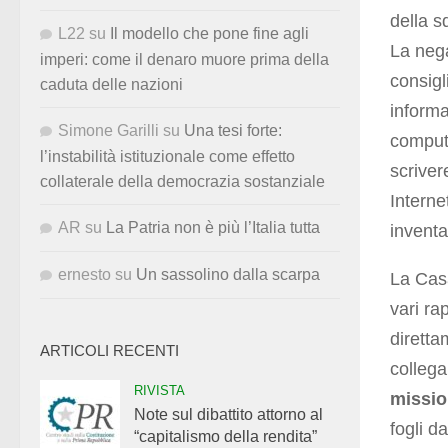
della s
L22
su
Il modello che pone fine agli
La nega
imperi: come il denaro muore prima della
consigl
caduta delle nazioni
informa
Simone Garilli
su
Una tesi forte:
compute
l’instabilità istituzionale come effetto
scrive
collaterale della democrazia sostanziale
Interne
AR
su
La Patria non è più l’Italia tutta
inventat
ernesto
su
Un sassolino dalla scarpa
La Casa
vari ra
diretta
ARTICOLI RECENTI
collega
RIVISTA
missio
Note sul dibattito attorno al
fogli da
“capitalismo della rendita”