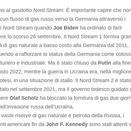
mo al gasdotto Nord Stream: È importante capire che no
lcun flusso di gas russo verso la Germania attraverso i
ti Nord Stream quando
Joe Biden
ha ordinato di farli
re lo scorso 26 settembre. Il Nord Stream 1 forniva gran
à di gas naturale a basso costo alla Germania dal 2011,
uendo a rafforzare lo status della Germania come colos
turiero e industriale. Ma è stato chiuso da
Putin
alla fine
osto 2022, mentre la guerra in Ucraina era, nella migliore
potesi, in una situazione di stallo. Il Nord Stream 2 è stato
ato nel settembre 2021, ma il governo tedesco guidato 
iere
Olaf Scholz
ha bloccato la fornitura di gas due giorn
ell’invasione russa dell’Ucraina.
 vaste riserve di gas naturale e petrolio della Russia, i
nti americani fin da
John F. Kennedy
sono stati attenti a