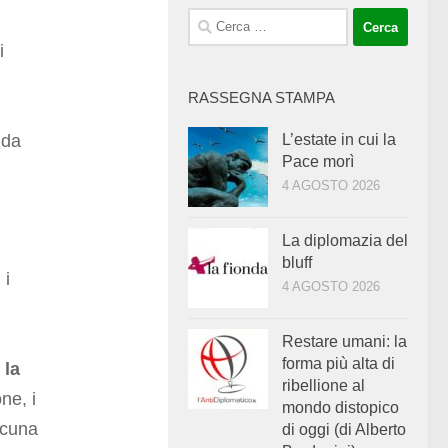
Ricerca
per:
i
RASSEGNA STAMPA
L’estate in cui la
 da
Pace morì
4 AGOSTO 2026
La diplomazia del
bluff
 i
4 AGOSTO 2026
Restare umani: la
forma più alta di
 la
ribellione al
ne, i
mondo distopico
alcuna
di oggi (di Alberto