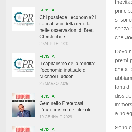
Inevita
RIVISTA
princip
Chi possiede l’economia? Il
si sono
capitalismo della rendita
senza n
nelle osservazioni di Brett
Christophers
che
Jo
29 APRILE 2026
Devo no
RIVISTA
premi p
Il capitalismo della rendita:
che si 
l’economia inattuale di
Michael Hudson
abbiamo
26 MARZO 2026
fonti 
disside
RIVISTA
Geminello Preterossi.
immersi
L’europeismo dei filosofi.
a nole
19 GENNAIO 2026
Sono or
RIVISTA