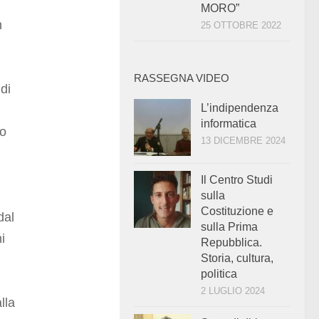
MORO”
n
25 OTTOBRE 2022
RASSEGNA VIDEO
di
L’indipendenza
informatica
so
13 DICEMBRE 2024
Il Centro Studi
sulla
Costituzione e
dal
sulla Prima
i
Repubblica.
Storia, cultura,
politica
2 LUGLIO 2024
lla