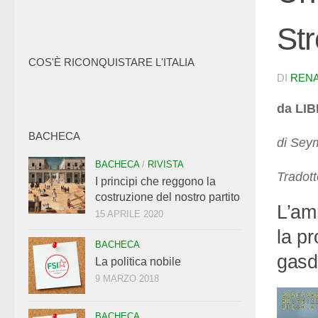
St
COS'È RICONQUISTARE L'ITALIA
DI
RENA
da LI
BACHECA
di Sey
BACHECA
/
RIVISTA
Tradott
I principi che reggono la
costruzione del nostro partito
L’am
15 APRILE 2020
la pr
BACHECA
gasd
La politica nobile
9 MARZO 2018
BACHECA