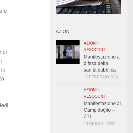
a e
AZIONI
AZIONI
/
RESOCONTI
 di
Manifestazione a
r
difesa della
nno
sanità pubblica
16 FEBBRAIO 2024
za
AZIONI
/
RESOCONTI
Manifestazione al
iedi
Campidoglio –
ZTL
13 GIUGNO 2023