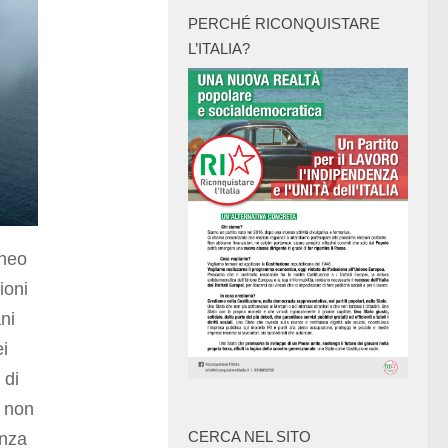
PERCHÉ RICONQUISTARE
L’ITALIA?
neo
ioni
ni
ei
 di
, non
CERCA NEL SITO
enza