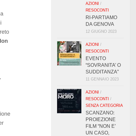
AZIONI
/
RESOCONTI
ma
RI-PARTIAMO
i
DA GENOVA
reto
12 GIUGNO 2023
don
AZIONI
/
RESOCONTI
EVENTO
“SOVRANITA’ O
SUDDITANZA”
.
11 GENNAIO 2023
AZIONI
/
RESOCONTI
/
i
SENZA CATEGORIA
SCANZANO:
tione
PROIEZIONE
er
FILM “NON E’
UN CASO,