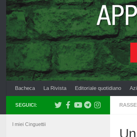
Salta al contenuto
Bacheca
La Rivista
Editoriale quotidiano
Azi
RASSE
SEGUICI:
I miei Cinguettii
Un