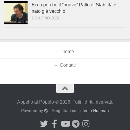
Ecco perché il “nuovo” Patto di Stabilità è
nato già vecchio
1 GIUGNO 2024
Home
Contatti
Appello al Popolo © 2026. Tutti i diritti riservati.
Powered by
- Progettato con il
tema Hueman