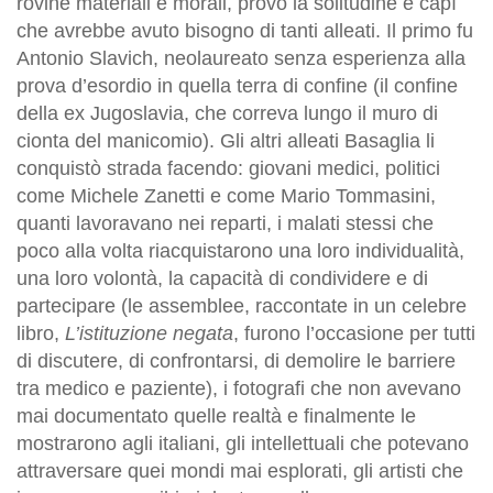
rovine materiali e morali, provò la solitudine e capì
che avrebbe avuto bisogno di tanti alleati. Il primo fu
Antonio Slavich, neolaureato senza esperienza alla
prova d’esordio in quella terra di confine (il confine
della ex Jugoslavia, che correva lungo il muro di
cionta del manicomio). Gli altri alleati Basaglia li
conquistò strada facendo: giovani medici, politici
come Michele Zanetti e come Mario Tommasini,
quanti lavoravano nei reparti, i malati stessi che
poco alla volta riacquistarono una loro individualità,
una loro volontà, la capacità di condividere e di
partecipare (le assemblee, raccontate in un celebre
libro,
L’istituzione negata
, furono l’occasione per tutti
di discutere, di confrontarsi, di demolire le barriere
tra medico e paziente), i fotografi che non avevano
mai documentato quelle realtà e finalmente le
mostrarono agli italiani, gli intellettuali che potevano
attraversare quei mondi mai esplorati, gli artisti che