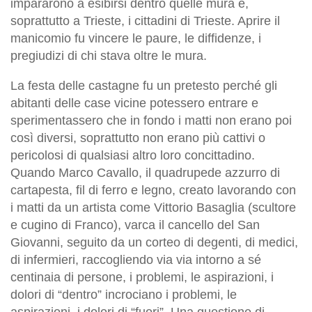
impararono a esibirsi dentro quelle mura e,
soprattutto a Trieste, i cittadini di Trieste. Aprire il
manicomio fu vincere le paure, le diffidenze, i
pregiudizi di chi stava oltre le mura.
La festa delle castagne fu un pretesto perché gli
abitanti delle case vicine potessero entrare e
sperimentassero che in fondo i matti non erano poi
così diversi, soprattutto non erano più cattivi o
pericolosi di qualsiasi altro loro concittadino.
Quando Marco Cavallo, il quadrupede azzurro di
cartapesta, fil di ferro e legno, creato lavorando con
i matti da un artista come Vittorio Basaglia (scultore
e cugino di Franco), varca il cancello del San
Giovanni, seguito da un corteo di degenti, di medici,
di infermieri, raccogliendo via via intorno a sé
centinaia di persone, i problemi, le aspirazioni, i
dolori di “dentro” incrociano i problemi, le
aspirazioni, i dolori di “fuori”. Una questione di