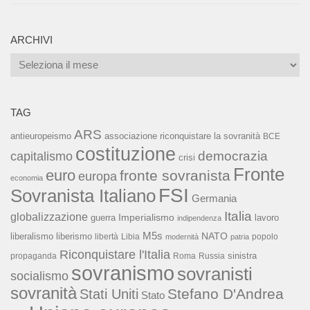
ARCHIVI
Archivi
TAG
ARS
associazione riconquistare la sovranità
antieuropeismo
BCE
costituzione
capitalismo
democrazia
crisi
Fronte
euro
fronte sovranista
europa
economia
FSI
Sovranista Italiano
Germania
Italia
globalizzazione
Imperialismo
lavoro
guerra
indipendenza
M5s
NATO
liberalismo
liberismo
libertà
Libia
popolo
modernità
patria
Riconquistare l'Italia
sinistra
propaganda
Roma
Russia
sovranismo
sovranisti
socialismo
sovranità
Stefano D'Andrea
Stati Uniti
Stato