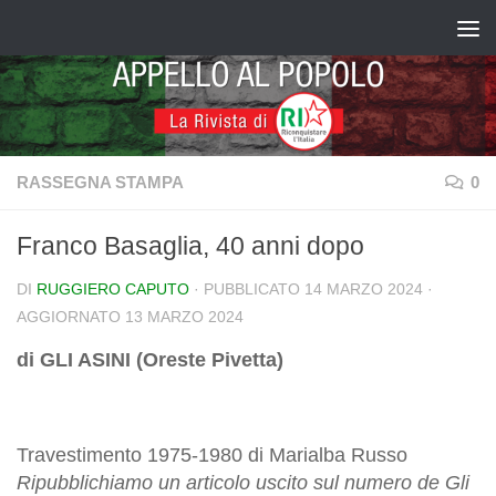
Salta al contenuto
RASSEGNA STAMPA
0
Franco Basaglia, 40 anni dopo
DI
RUGGIERO CAPUTO
· PUBBLICATO
14 MARZO 2024
·
AGGIORNATO
13 MARZO 2024
di GLI ASINI (Oreste Pivetta)
Travestimento 1975-1980 di Marialba Russo
Ripubblichiamo un articolo uscito sul numero de Gli