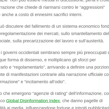
razione che chiede di riarmarsi contro le “aggressioni”
 anche a costo di ennesimi sacrifici interni.
uò discutere del fallimento di un sistema economico fon
eregolamentazione dei mercati, sullo smantellamento del
ociale, sulla precarizzazione del lavoro e sull’austerità.
 i governi occidentali sembrano sempre più preoccupati 
ue forma di dissenso, e moltiplicano gli sforzi per
arlo e “regolamentarlo”, arrivando a definire una porzio
te di manifestazioni contrarie alla narrazione ufficiale 
ormazione” e “incitamento all’odio”.
o che emergono “agenzie di rating” dell’informazione, co
nico
Global Disinformation Index
, che danno pagelle di
ilità ai media, influenzandone fortune e introiti pubblicitari