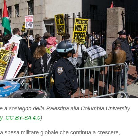
e a sostegno della Palestina alla Columbia University
y
,
CC BY-SA 4.0
)
 spesa militare globale che continua a crescere,