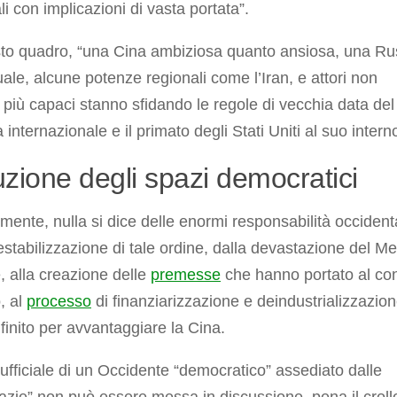
li con implicazioni di vasta portata”.
sto quadro, “una Cina ambiziosa quanto ansiosa, una Ru
tuale, alcune potenze regionali come l’Iran, e attori non
i più capaci stanno sfidando le regole di vecchia data del
 internazionale e il primato degli Stati Uniti al suo intern
zione degli spazi democratici
mente, nulla si dice delle enormi responsabilità occidenta
estabilizzazione di tale ordine, dalla devastazione del M
, alla creazione delle
premesse
che hanno portato al conf
, al
processo
di finanziarizzazione e deindustrializzazio
finito per avvantaggiare la Cina.
 ufficiale di un Occidente “democratico” assediato dalle
azie” non può essere messa in discussione, pena il croll