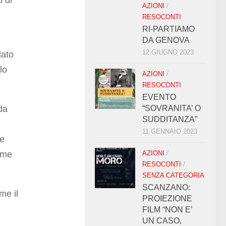
AZIONI
/
RESOCONTI
RI-PARTIAMO
DA GENOVA
12 GIUGNO 2023
dato
lo
AZIONI
/
RESOCONTI
EVENTO
da
“SOVRANITA’ O
SUDDITANZA”
11 GENNAIO 2023
ne
come
AZIONI
/
RESOCONTI
/
SENZA CATEGORIA
SCANZANO:
me il
PROIEZIONE
FILM “NON E’
UN CASO,
.