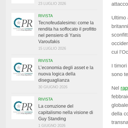
attacc
23 LUGLIO 2026
RIVISTA
Ultimo 
Tecnofeudalesimo: come la
britann
rendita ha soffocato il profitto
sconfit
nel pensiero di Yanis
Varoufakis
occiden
15 LUGLIO 2026
cui l’O
RIVISTA
I timor
L’economia degli asset e la
sono te
nuova logica della
diseguaglianza
30 GIUGNO 2026
Nel
rap
febbrai
RIVISTA
globale
La corruzione del
capitalismo nella visione di
della c
Guy Standing
transna
1 GIUGNO 2026