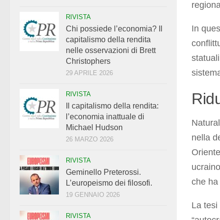
regiona
RIVISTA
In que
Chi possiede l’economia? Il
capitalismo della rendita
conflit
nelle osservazioni di Brett
statual
Christophers
sistema
29 APRILE 2026
Ridu
RIVISTA
Il capitalismo della rendita:
l’economia inattuale di
Natural
Michael Hudson
nella d
26 MARZO 2026
Oriente
RIVISTA
ucraino
Geminello Preterossi.
che ha 
L’europeismo dei filosofi.
19 GENNAIO 2026
La tesi
RIVISTA
“autocr