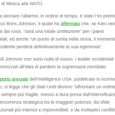
o di Mosca alla NATO.
a lanciare l’allarme, in ordine di tempo, è stato l’ex premi
ico Boris Johnson, il quale ha
affermato
che, se Kiev ver
ta dai russi, “sarà una totale umiliazione” per i paesi
tali, ed anche “un punto di svolta nella storia, il moment
ccidente perderà definitivamente la sua egemonia”.
i di Johnson non sono nulla di nuovo. I leader occidentali
rrorizzati all’idea di perdere la supremazia mondiale.
porto annuale
dell’intelligence USA, pubblicato lo scorso
o, si legge che gli Stati Uniti devono “affrontare un ordin
 sempre più fragile, messo a dura prova dall’intensificars
oncorrenza strategica tra le maggiori potenze, da sfide
zionali più intense e imprevedibili, e da molteplici conflitt