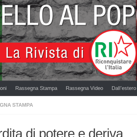
oni
Rassegna Stampa
Rassegna Video
Dall’estero
GNA STAMPA
dita di potere e deriva