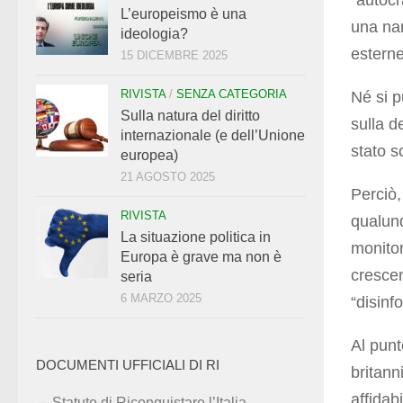
L’europeismo è una
una nar
ideologia?
esterne
15 DICEMBRE 2025
RIVISTA
/
SENZA CATEGORIA
Né si p
Sulla natura del diritto
sulla d
internazionale (e dell’Unione
stato s
europea)
21 AGOSTO 2025
Perciò,
RIVISTA
qualunq
La situazione politica in
monitor
Europa è grave ma non è
crescen
seria
6 MARZO 2025
“disinf
Al punt
DOCUMENTI UFFICIALI DI RI
britan
affidab
Statuto di Riconquistare l’Italia