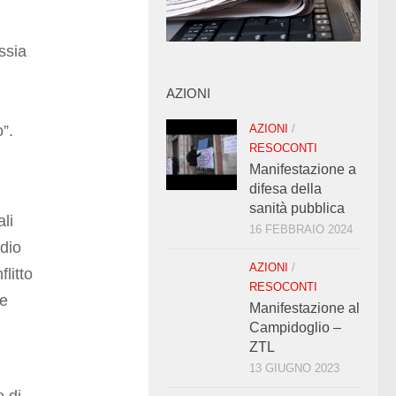
ssia
AZIONI
o”.
AZIONI
/
RESOCONTI
Manifestazione a
difesa della
sanità pubblica
li
16 FEBBRAIO 2024
edio
AZIONI
/
litto
RESOCONTI
ne
Manifestazione al
Campidoglio –
ZTL
13 GIUGNO 2023
o di