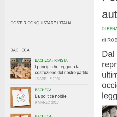
aut
COS'È RICONQUISTARE L'ITALIA
DI
RENA
di RO
BACHECA
Dal 
BACHECA
/
RIVISTA
repr
I principi che reggono la
ulti
costruzione del nostro partito
15 APRILE 2020
occi
BACHECA
legg
La politica nobile
9 MARZO 2018
BACHECA