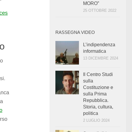
MORO”
25 OTTOBRE 2022
ices
RASSEGNA VIDEO
so
L’indipendenza
informatica
13 DICEMBRE 2024
no
Il Centro Studi
si.
sulla
Costituzione e
anca
sulla Prima
Repubblica.
na
Storia, cultura,
o
politica
erso
2 LUGLIO 2024