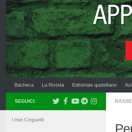
Salta al contenuto
Bacheca
La Rivista
Editoriale quotidiano
Azi
RASSE
SEGUICI:
I miei Cinguettii
Per