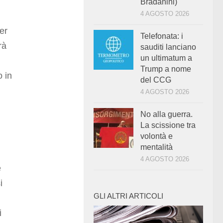
Bradanini)
4 AGOSTO 2026
er
Telefonata: i
rà
sauditi lanciano
un ultimatum a
Trump a nome
o in
del CCG
4 AGOSTO 2026
No alla guerra.
La scissione tra
volontà e
mentalità
4 AGOSTO 2026
e
i
GLI ALTRI ARTICOLI
i