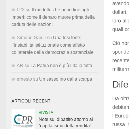
avend
L22
su
Il modello che pone fine agli
dollari
imperi: come il denaro muore prima della
loro al
caduta delle nazioni
quali c
Simone Garilli
su
Una tesi forte:
Ciò non
l’instabilità istituzionale come effetto
sponde 
collaterale della democrazia sostanziale
recent
AR
su
La Patria non è più l’Italia tutta
militar
ernesto
su
Un sassolino dalla scarpa
Dife
Da olt
ARTICOLI RECENTI
debita
RIVISTA
l’Europ
Note sul dibattito attorno al
russa 
“capitalismo della rendita”