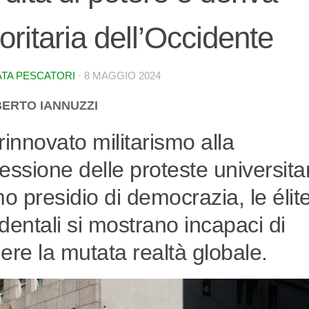
oritaria dell’Occidente
TA PESCATORI
·
8 MAGGIO 2024
BERTO IANNUZZI
rinnovato militarismo alla
essione delle proteste universitar
mo presidio di democrazia, le élit
dentali si mostrano incapaci di
ere la mutata realtà globale.