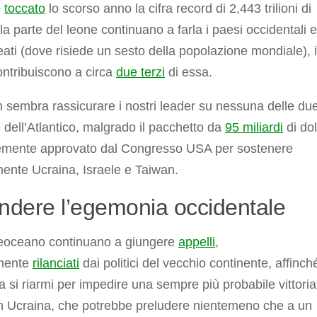
o
toccato
lo scorso anno la cifra record di 2,443 trilioni di
, la parte del leone continuano a farla i paesi occidentali e
leati (dove risiede un sesto della popolazione mondiale), i
ontribuiscono a circa
due terzi
di essa.
 sembra rassicurare i nostri leader su nessuna delle du
dell’Atlantico, malgrado il pacchetto da
95 miliardi
di dol
emente approvato dal Congresso USA per sostenere
mente Ucraina, Israele e Taiwan.
ndere l’egemonia occidentale
reoceano continuano a giungere
appelli
,
mente
rilanciati
dai politici del vecchio continente, affinch
a si riarmi per impedire una sempre più probabile vittoria
in Ucraina, che potrebbe preludere nientemeno che a un