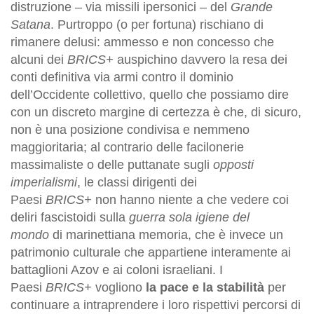
distruzione – via missili ipersonici – del
Grande
Satana
. Purtroppo (o per fortuna) rischiano di
rimanere delusi: ammesso e non concesso che
alcuni dei
BRICS+
auspichino davvero la resa dei
conti definitiva via armi contro il dominio
dell’Occidente collettivo, quello che possiamo dire
con un discreto margine di certezza è che, di sicuro,
non è una posizione condivisa e nemmeno
maggioritaria; al contrario delle facilonerie
massimaliste o delle puttanate sugli
opposti
imperialismi
, le classi dirigenti dei
Paesi
BRICS+
non hanno niente a che vedere coi
deliri fascistoidi sulla
guerra
sola igiene del
mondo
di marinettiana memoria, che è invece un
patrimonio culturale che appartiene interamente ai
battaglioni Azov e ai coloni israeliani. I
Paesi
BRICS+
vogliono
la pace e la stabilità
per
continuare a intraprendere i loro rispettivi percorsi di