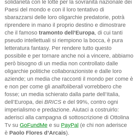
solidarietà con le lotte per la sovranità nazionale dei
Paesi del mondo e con il loro tentativo di
sbarazzarsi delle loro oligarchie predatorie, potrà
riprendere in mano il proprio destino e dimostrare
che il famoso
tramonto dell’Europa
, di cui tanti
pseudo intellettuali si riempiono la bocca, è pura
letteratura fantasy. Per rendere tutto questo
possibile e per tornare anche noi a vincere, abbiamo
però bisogno di un media non controllato dalle
oligarchie politiche collaborazioniste e dalle loro
aziende; un media che racconti il mondo per come è
e non per come gli
analfoliberali
vorrebbero che
fosse; un media schierato dalla parte dell’Italia,
dell’Europa, dei
BRICS
e del 99%, contro ogni
imperialismo e predazione. Aiutaci a costruirlo:
aderisci alla campagna di sottoscrizione di Ottolina
Tv su
GoFundMe
e su
PayPal
(e chi non aderisce
è
Paolo Flores d’Arcais
).