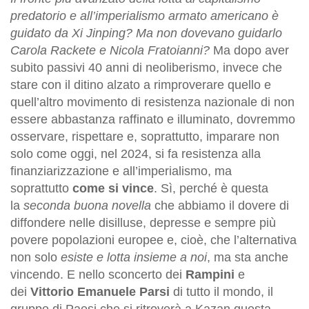
predatorio e all’imperialismo armato americano è
guidato da Xi Jinping? Ma non dovevano guidarlo
Carola Rackete e Nicola Fratoianni?
Ma dopo aver
subito passivi 40 anni di neoliberismo, invece che
stare con il ditino alzato a rimproverare quello e
quell’altro movimento di resistenza nazionale di non
essere abbastanza raffinato e illuminato, dovremmo
osservare, rispettare e, soprattutto, imparare non
solo come oggi, nel 2024, si fa resistenza alla
finanziarizzazione e all’imperialismo, ma
soprattutto
come si vince
. Sì, perché è questa
la
seconda buona novella
che abbiamo il dovere di
diffondere nelle disilluse, depresse e sempre più
povere popolazioni europee e, cioè, che l’alternativa
non solo
esiste e lotta insieme a noi
, ma sta anche
vincendo. E nello sconcerto dei
Rampini
e
dei
Vittorio Emanuele Parsi
di tutto il mondo, il
gruppo di Paesi che si ritroverà a Kazan questa