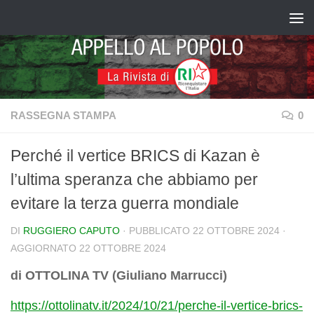
Salta al contenuto
RASSEGNA STAMPA
0
Perché il vertice BRICS di Kazan è
l’ultima speranza che abbiamo per
evitare la terza guerra mondiale
DI
RUGGIERO CAPUTO
· PUBBLICATO
22 OTTOBRE 2024
·
AGGIORNATO
22 OTTOBRE 2024
di OTTOLINA TV (Giuliano Marrucci)
https://ottolinatv.it/2024/10/21/perche-il-vertice-brics-