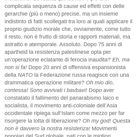
complicata sequenza di cause ed effetti con delle
gerarchie (più o meno) precise, ma un insieme
indistinto di fatti scollegati tra loro ai quali applicare il
proprio giudizio morale che, ovviamente, come tutto
il resto, non è frutto di storia e rapporti materiali, ma
astratto e atemporale. Assoluto. Dopo 75 anni di
apartheid la resistenza palestinese opta per
un’operazione eclatante di ferocia inaudita?
Eh, ma
non si fa!
Dopo 20 anni di offensiva espansionista
della
NATO
la Federazione russa reagisce con una
drammatica operazione militare?
Oh mio dio,
contessa! Sono avvivati i bavbavi!
Dopo aver
constatato il fallimento del panarabismo laico e
socialista, il movimento anti-coloniale dell’Asia
occidentale ripiega sull’Islam come mezzo per far
risorgere la lotta di liberazione?
Oh my god! Questa
non è davvero la nostra resistenza!
Movimenti
popolari del Sud globale, nati con le migliori