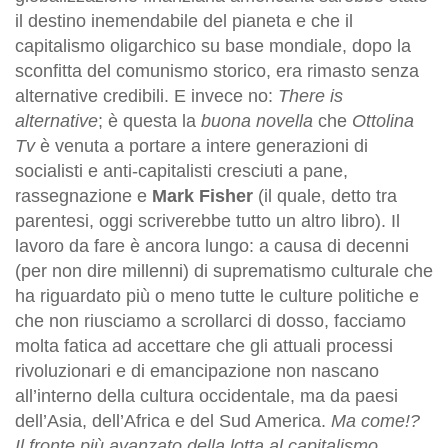
il destino inemendabile del pianeta e che il
capitalismo oligarchico su base mondiale, dopo la
sconfitta del comunismo storico, era rimasto senza
alternative credibili. E invece no:
There is
alternative
; è questa la
buona novella
che
Ottolina
Tv
è venuta a portare a intere generazioni di
socialisti e anti-capitalisti cresciuti a pane,
rassegnazione e
Mark Fisher
(il quale, detto tra
parentesi, oggi scriverebbe tutto un altro libro). Il
lavoro da fare è ancora lungo: a causa di decenni
(per non dire millenni) di suprematismo culturale che
ha riguardato più o meno tutte le culture politiche e
che non riusciamo a scrollarci di dosso, facciamo
molta fatica ad accettare che gli attuali processi
rivoluzionari e di emancipazione non nascano
all’interno della cultura occidentale, ma da paesi
dell’Asia, dell’Africa e del Sud America.
Ma come!?
Il fronte più avanzato della lotta al capitalismo