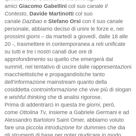
amici
Giacomo Gabellini
col suo canale
Il
Contesto
,
Davide Martinotti
col suo
canale
Dazibao
e
Stefano Orsi
con il suo canale
personale, abbiamo deciso di unire le forze e, nei
prossimi giorni – da martedì a giovedì, dalle 18 alle
20 -, trasmettere in contemporanea a reti unificate
su tutti e tre i nostri canali due ore di
approfondimento su quello che emergerà dal
summit, nel tentativo di uscire dalle rappresentazioni
macchiettistiche e propagandistiche tanto
dell’informazione mainstream quanto della
cosiddetta
controinformazione
che vive più di slogan
e
wishful thinking
che di analisi rigorose.
Prima di addentrarci in questa
tre giorni
, però,
come
Ottolina Tv
, insieme a Gabriele Germani e ad
Alessandro Bartoloni Saint Omer, abbiamo voluto
fare una piccola
introduzione for dummies
che dia
gli strumenti di base per poter giudicare in modo