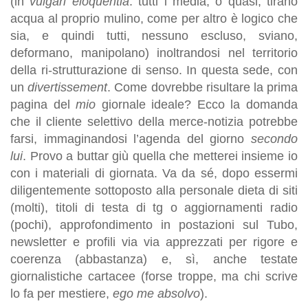
(in
vulgari eloquentia
: tutti i media, o quasi, tirano
acqua al proprio mulino, come per altro è logico che
sia, e quindi tutti, nessuno escluso, sviano,
deformano, manipolano) inoltrandosi nel territorio
della ri-strutturazione di senso. In questa sede, con
un
divertissement
. Come dovrebbe risultare la prima
pagina del
mio
giornale ideale? Ecco la domanda
che il cliente selettivo della merce-notizia potrebbe
farsi, immaginandosi l’agenda del giorno
secondo
lui
. Provo a buttar giù quella che metterei insieme io
con i materiali di giornata. Va da sé, dopo essermi
diligentemente sottoposto alla personale dieta di siti
(molti), titoli di testa di tg o aggiornamenti radio
(pochi), approfondimento in postazioni sul Tubo,
newsletter e profili via via apprezzati per rigore e
coerenza (abbastanza) e, sì, anche testate
giornalistiche cartacee (forse troppe, ma chi scrive
lo fa per mestiere,
ego me absolvo
).