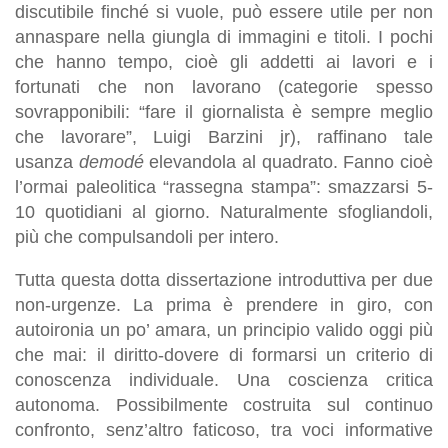
discutibile finché si vuole, può essere utile per non
annaspare nella giungla di immagini e titoli. I pochi
che hanno tempo, cioè gli addetti ai lavori e i
fortunati che non lavorano (categorie spesso
sovrapponibili: “fare il giornalista è sempre meglio
che lavorare”, Luigi Barzini jr), raffinano tale
usanza
demodé
elevandola al quadrato. Fanno cioè
l’ormai paleolitica “rassegna stampa”: smazzarsi 5-
10 quotidiani al giorno. Naturalmente sfogliandoli,
più che compulsandoli per intero.
Tutta questa dotta dissertazione introduttiva per due
non-urgenze. La prima è prendere in giro, con
autoironia un po’ amara, un principio valido oggi più
che mai: il diritto-dovere di formarsi un criterio di
conoscenza individuale. Una coscienza critica
autonoma. Possibilmente costruita sul continuo
confronto, senz’altro faticoso, tra voci informative