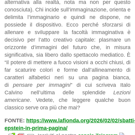
alternativa alla realtà, nota ma non per questo
conosciuta). Chi incide sull’immaginazione, orienta e
delimita l’immaginario e quindi ne dispone, ne
possiede il dispositivo. Ecco perché sforzarsi di
allenare e sviluppare la facoltà immaginativa è
decisivo per l’atto creativo capitale: plasmare un
orizzonte d’immagini del futuro che, in misura
significativa, sia libero dallo spettacolo mediatico. È
“il potere di mettere a fuoco visioni a occhi chiusi, di
far scaturire colori e forme dall’allineamento di
caratteri alfabetici neri su una pagina bianca,
di
pensare per immagini
” di cui scriveva Italo
Calvino nell’ultima delle splendide
Lezioni
americane
. Vedete, che leggere qualche buon
classico serve ora più che mai?
FONTE:
https://www.lafionda.org/2026/02/02/sbatti
epstein-in-prima-pagina/