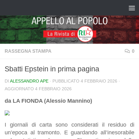
Salta al contenuto
RASSEGNA STAMPA
0
Sbatti Epstein in prima pagina
DI
ALESSANDRO APE
· PUBBLICATO
4 FEBBRAIO 2026
·
AGGIORNATO
4 FEBBRAIO 2026
da LA FIONDA (Alessio Mannino)
I giornali di carta sono considerati il residuo di
un’epoca al tramonto. E guardando all’inesorabile