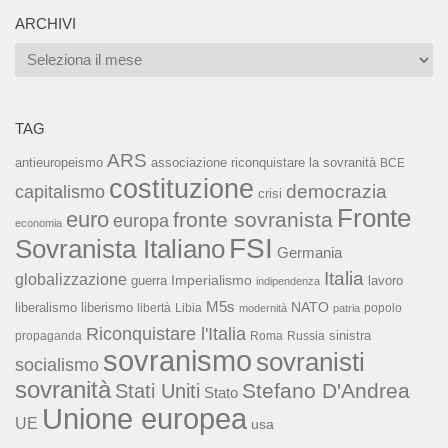
ARCHIVI
Archivi
TAG
ARS
associazione riconquistare la sovranità
antieuropeismo
BCE
costituzione
capitalismo
democrazia
crisi
Fronte
euro
fronte sovranista
europa
economia
FSI
Sovranista Italiano
Germania
Italia
globalizzazione
Imperialismo
lavoro
guerra
indipendenza
M5s
NATO
liberalismo
liberismo
libertà
Libia
popolo
modernità
patria
Riconquistare l'Italia
sinistra
propaganda
Roma
Russia
sovranismo
sovranisti
socialismo
sovranità
Stefano D'Andrea
Stati Uniti
Stato
Unione europea
UE
usa