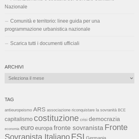
Nazionale
Comunità e territorio: linee guida per una
programmazione urbanistica nazionale
Scarica tutti i documenti ufficiali
ARCHIVI
Archivi
TAG
ARS
associazione riconquistare la sovranità
antieuropeismo
BCE
costituzione
capitalismo
democrazia
crisi
Fronte
euro
fronte sovranista
europa
economia
FSI
Sovranista Italiano
Germania