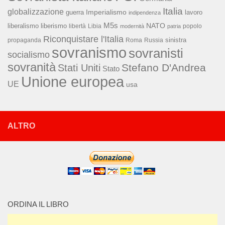
Italia
globalizzazione
Imperialismo
lavoro
guerra
indipendenza
M5s
NATO
liberalismo
liberismo
libertà
Libia
popolo
modernità
patria
Riconquistare l'Italia
sinistra
propaganda
Roma
Russia
sovranismo
sovranisti
socialismo
sovranità
Stefano D'Andrea
Stati Uniti
Stato
Unione europea
UE
usa
ALTRO
ORDINA IL LIBRO