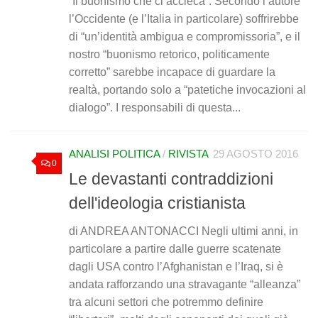
“Il buonismo che ci accieca”. Secondo l’autore
l’Occidente (e l’Italia in particolare) soffrirebbe
di “un’identità ambigua e compromissoria”, e il
nostro “buonismo retorico, politicamente
corretto” sarebbe incapace di guardare la
realtà, portando solo a “patetiche invocazioni al
dialogo”. I responsabili di questa...
ANALISI POLITICA
/
RIVISTA
29 AGOSTO 2016
0
Le devastanti contraddizioni
dell'ideologia cristianista
di ANDREA ANTONACCI Negli ultimi anni, in
particolare a partire dalle guerre scatenate
dagli USA contro l’Afghanistan e l’Iraq, si è
andata rafforzando una stravagante “alleanza”
tra alcuni settori che potremmo definire