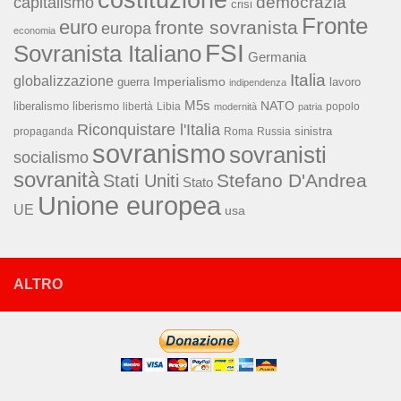
capitalismo
democrazia
crisi
Fronte
euro
fronte sovranista
europa
economia
FSI
Sovranista Italiano
Germania
Italia
globalizzazione
Imperialismo
lavoro
guerra
indipendenza
M5s
NATO
liberalismo
liberismo
libertà
Libia
popolo
modernità
patria
Riconquistare l'Italia
sinistra
propaganda
Roma
Russia
sovranismo
sovranisti
socialismo
sovranità
Stefano D'Andrea
Stati Uniti
Stato
Unione europea
UE
usa
ALTRO