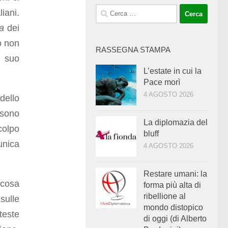
Ricerca
iani.
per:
a
dei
co non
RASSEGNA STAMPA
 suo
L’estate in cui la
Pace morì
4 AGOSTO 2026
dello
 sono
La diplomazia del
 colpo
bluff
unica
4 AGOSTO 2026
Restare umani: la
 cosa
forma più alta di
ribellione al
sulle
mondo distopico
teste
di oggi (di Alberto