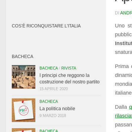
DI
ANDR
Uno st
COS'È RICONQUISTARE L'ITALIA
pubblic
Institu
snatura
BACHECA
Prima d
BACHECA
/
RIVISTA
dinami
I principi che reggono la
costruzione del nostro partito
mondial
15 APRILE 2020
italiane
BACHECA
Dalla
q
La politica nobile
rilasc
9 MARZO 2018
passand
BACHECA