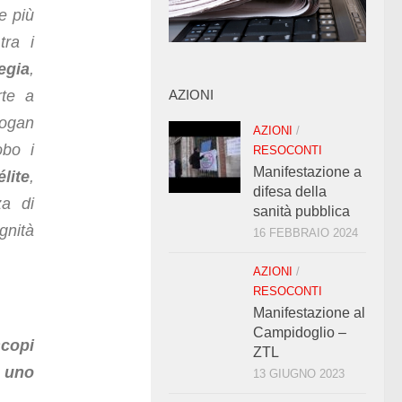
e più
tra i
egia
,
te a
AZIONI
logan
AZIONI
/
obo i
RESOCONTI
Manifestazione a
lite
,
difesa della
za di
sanità pubblica
gnità
16 FEBBRAIO 2024
AZIONI
/
RESOCONTI
Manifestazione al
Campidoglio –
scopi
ZTL
n
uno
13 GIUGNO 2023