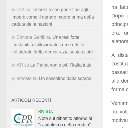
ha fatt
L22
su
Il modello che pone fine agli
Dopo l
imperi: come il denaro muore prima della
principa
caduta delle nazioni
era: 
Simone Garilli
su
Una tesi forte:
elettor
l’instabilità istituzionale come effetto
collaterale della democrazia sostanziale
A dist
costitu
AR
su
La Patria non è più l’Italia tutta
passati
ernesto
su
Un sassolino dalla scarpa
alla de
forma d
ARTICOLI RECENTI
Veniam
ho vol
RIVISTA
Note sul dibattito attorno al
motiva
“capitalismo della rendita”