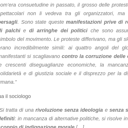
com’era consuetudine in passato, il grosso delle protest
spettacolari non li vedeva tra gli organizzatori, ma 
bersagli
. Sono state queste
manifestazioni prive di r
di palchi
e
di arringhe dei politici
che sono assur
simbolo del movimento. Le proteste differivano, ma gli s
erano incredibilmente simili: ai quattro angoli del gl
manifestanti si scagliavano
contro la corruzione delle é
le crescenti diseguaglianze economiche, la mancan
olidarietà e di giustizia sociale e il disprezzo per la di
umana.”
a il sociologo
Si tratta di una
rivoluzione senza ideologia
e
senza 
efiniti
: in mancanza di alternative politiche, si risolve i
scoppio di indignazione morale
.
[…]