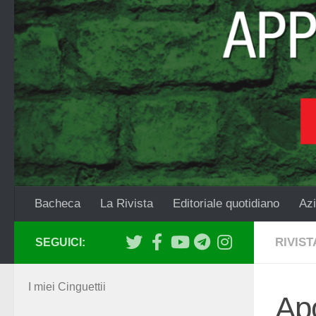
Salta al contenuto
Bacheca
La Rivista
Editoriale quotidiano
Azi
RIVIST
SEGUICI:
I miei Cinguettii
Apo