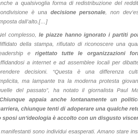
anche a qualsivoglia forma di redistribuzione del reddit
condivisione è una
decisione personale
, non dev’e
mposta dall’alto.[…]
Nel complesso,
le piazze hanno ignorato i partiti poli
iffidato della stampa, rifiutato di riconoscere una qual
leadership e
rigettato tutte le organizzazioni for
affidandosi a internet e ad assemblee locali per dibatt
prendere decisioni. “Questa è una differenza cult
implicita, ma lampante tra la moderna protesta giovan
quelle del passato”, ha notato il giornalista Paul M
Chiunque appaia anche lontanamente un politic
carriera, chiunque tenti di adoperare una qualche ret
o sposi un’ideologia è accolto con un disgusto viscer
I manifestanti sono individui esasperati. Amano stare in