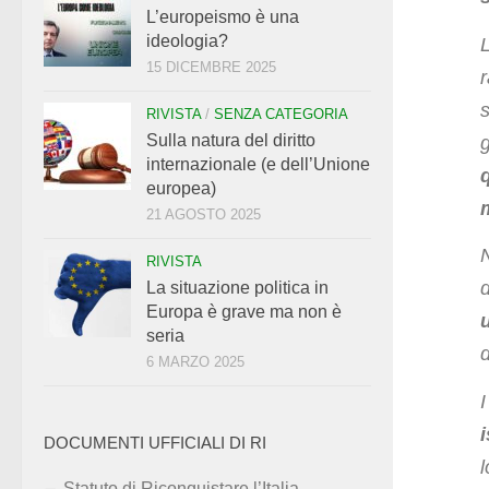
L’europeismo è una
ideologia?
L
15 DICEMBRE 2025
RIVISTA
/
SENZA CATEGORIA
Sulla natura del diritto
internazionale (e dell’Unione
europea)
21 AGOSTO 2025
RIVISTA
La situazione politica in
Europa è grave ma non è
seria
d
6 MARZO 2025
i
DOCUMENTI UFFICIALI DI RI
Statuto di Riconquistare l’Italia