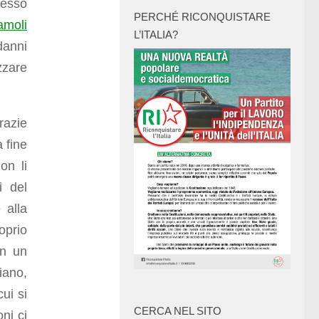
cesso
PERCHÉ RICONQUISTARE
amoli
L’ITALIA?
danni
zzare
razie
 fine
on li
i del
 alla
oprio
on un
iano,
ui si
CERCA NEL SITO
ni ci