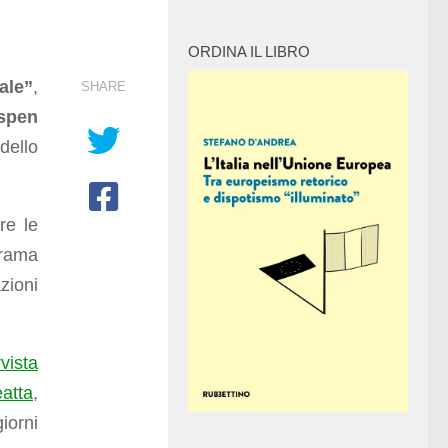
ORDINA IL LIBRO
ale”
,
SHARE
Aspen
dello
re le
orama
zioni
vista
atta
,
giorni