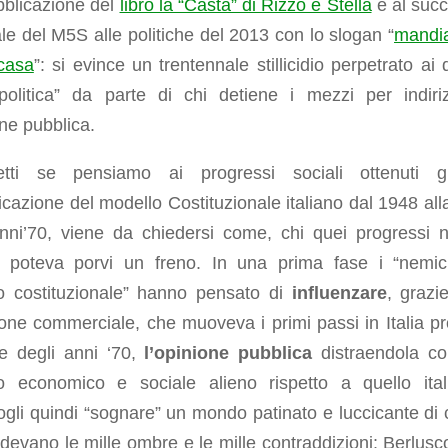
bblicazione del
libro la “Casta” di Rizzo e Stella
e al suc
ale del M5S alle politiche del 2013 con lo slogan “
mandi
 casa
”: si evince un trentennale stillicidio perpetrato ai 
“politica” da parte di chi detiene i mezzi per indiri
one pubblica.
etti se pensiamo ai progressi sociali ottenuti g
licazione del modello Costituzionale italiano dal 1948 alla
anni’70, viene da chiedersi come, chi quei progressi n
, poteva porvi un freno. In una prima fase i “nemic
o costituzionale” hanno pensato di
influenzare
, grazie
ione commerciale, che muoveva i primi passi in Italia pr
ne degli anni ‘70,
l’opinione pubblica
distraendola c
o economico e sociale alieno rispetto a quello ital
gli quindi “sognare” un mondo patinato e luccicante di c
evano le mille ombre e le mille contraddizioni: Berlusco