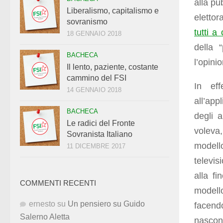
alla pu
Liberalismo, capitalismo e
elettor
sovranismo
tutti a
18 GENNAIO 2018
della 
BACHECA
l’opini
Il lento, paziente, costante
cammino del FSI
In eff
14 GENNAIO 2018
all’app
BACHECA
degli 
Le radici del Fronte
voleva
Sovranista Italiano
modell
11 DICEMBRE 2017
televis
alla fi
COMMENTI RECENTI
modell
ernesto
su
Un pensiero su Guido
facendo
Salerno Aletta
nascond