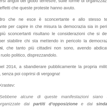
ersi angoli del globo terrestre, sulle forme di organizzaz
 effetti che queste proteste hanno avuto.
adro che ne esce è sconcertante e allo stesso t
ante per capire in che misura la democrazia sia in peri
più sconcertanti risultano le considerazioni che si d
 per stabilire chi sta mettendo in pericolo la democra
ni
, che tanto più cittadini non sono, avendo abdica
 ruolo politico, disprezzandolo.
nel 2014, a sbandierare pubblicamente la propria mili
a, senza poi coprirsi di vergogna!
Krastev:
Sebbene alcune di queste manifestazioni siano s
organizzate dai
partiti d’opposizione
e dai
sinda