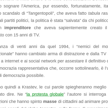
o sognare l’America, pur essendo, fortunatamente, ital
o scandalo di “Tangentopoli”, che aveva fatto
tabula ras
li partiti politici, la politica è stata “salvata” da chi politi
un
imprenditore
che aveva sapientemente creato il
ato con 15 anni di TV.
anza di venti anni da quel 1994, i “nemici del mo
zionale” hanno cambiato arma di distrazione e dalla TV
 a internet e ai social network per assestare il definitivo
mocrazia rappresentativa che, occorre sottolinearlo, è l’
i democrazia possibile.
o quindi a Krastev, le cui parole spiegheranno meglio
uto dire. Ne “
la protesta globale
” l’autore si interroga 
zioni che hanno spinto
masse
di cittadini ad animare pro