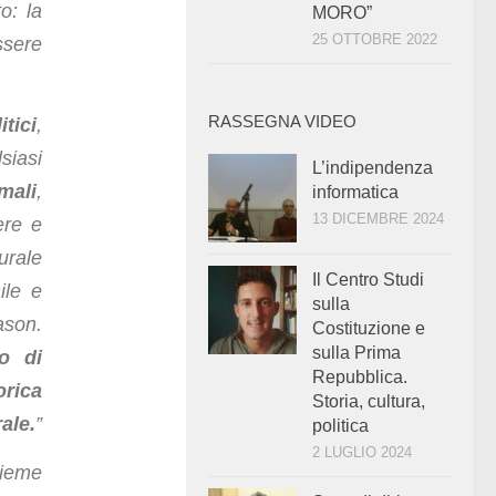
o: la
MORO”
25 OTTOBRE 2022
ssere
RASSEGNA VIDEO
tici
,
siasi
L’indipendenza
mali
,
informatica
13 DICEMBRE 2024
ere e
urale
Il Centro Studi
ile e
sulla
ason.
Costituzione e
sulla Prima
o di
Repubblica.
orica
Storia, cultura,
ale.
”
politica
2 LUGLIO 2024
sieme