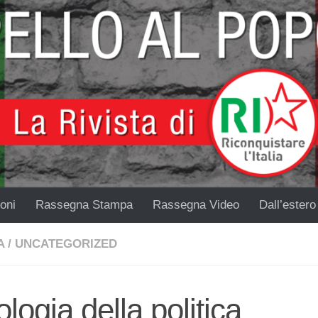
oni
Rassegna Stampa
Rassegna Video
Dall’estero
A
/
UNCATEGORIZED
logia della politica