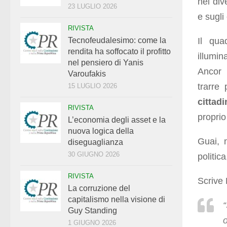
nei div
23 LUGLIO 2026
e sugli
RIVISTA
Il qu
Tecnofeudalesimo: come la
rendita ha soffocato il profitto
illumin
nel pensiero di Yanis
Ancor 
Varoufakis
trarre
15 LUGLIO 2026
cittadi
RIVISTA
proprio
L’economia degli asset e la
nuova logica della
Guai, 
diseguaglianza
30 GIUGNO 2026
politic
RIVISTA
Scrive 
La corruzione del
capitalismo nella visione di
“
Guy Standing
1 GIUGNO 2026