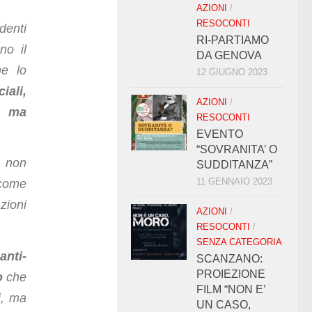
AZIONI
/
RESOCONTI
udenti
RI-PARTIAMO
no il
DA GENOVA
he lo
12 GIUGNO 2023
iali,
AZIONI
/
, ma
RESOCONTI
EVENTO
“SOVRANITA’ O
i non
SUDDITANZA”
11 GENNAIO 2023
 come
zioni
AZIONI
/
RESOCONTI
/
SENZA CATEGORIA
anti-
SCANZANO:
PROIEZIONE
o
che
FILM “NON E’
i, ma
UN CASO,