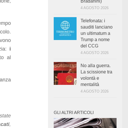
ione,
Bradanini)
4 AGOSTO 2026
Telefonata: i
empo
sauditi lanciano
colo.
un ultimatum a
Trump a nome
evono
del CCG
zia:
i
4 AGOSTO 2026
to al
No alla guerra.
La scissione tra
volontà e
tanza
mentalità
4 AGOSTO 2026
GLI ALTRI ARTICOLI
tate
cati
,