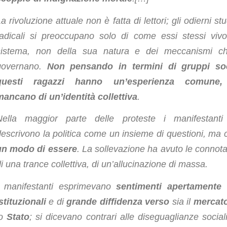
a rivoluzione attuale non è fatta di lettori; gli odierni st
radicali si preoccupano solo di come essi stessi vivo
sistema, non della sua natura e dei meccanismi c
governano.
Non pensando in termini di gruppi soc
questi ragazzi hanno un’esperienza comune
mancano di un’identità collettiva
.
Nella maggior parte delle proteste i manifestant
descrivono la politica come un insieme di questioni, ma
un modo di essere
. La sollevazione ha avuto le connota
i una trance collettiva, di un’allucinazione di massa.
I manifestanti esprimevano
sentimenti apertamente 
stituzionali
e di
grande diffidenza verso
sia il
mercat
lo
Stato
; si dicevano contrari alle diseguaglianze social