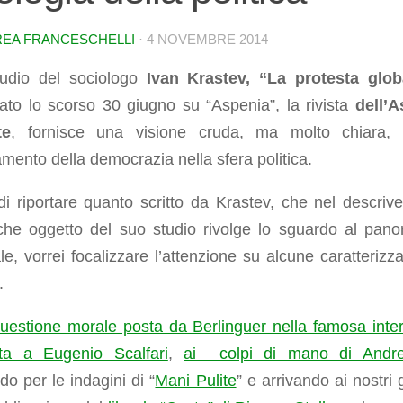
EA FRANCESCHELLI
·
4 NOVEMBRE 2014
udio del sociologo
Ivan Krastev, “La protesta glob
ato lo scorso 30 giugno su “Aspenia”, la rivista
dell’
te
, fornisce una visione cruda, ma molto chiara, 
mento della democrazia nella sfera politica.
i riportare quanto scritto da Krastev, che nel descrive
che oggetto del suo studio rivolge lo sguardo al pan
e, vorrei focalizzare l’attenzione su alcune caratterizza
.
uestione morale posta da Berlinguer nella famosa inter
iata a Eugenio Scalfari
,
ai colpi di mano di Andre
o per le indagini di “
Mani Pulite
” e arrivando ai nostri 