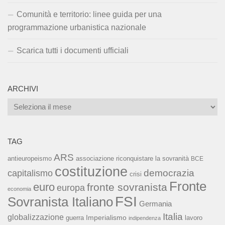
Comunità e territorio: linee guida per una
programmazione urbanistica nazionale
Scarica tutti i documenti ufficiali
ARCHIVI
Archivi
TAG
ARS
associazione riconquistare la sovranità
antieuropeismo
BCE
costituzione
capitalismo
democrazia
crisi
Fronte
euro
fronte sovranista
europa
economia
FSI
Sovranista Italiano
Germania
Italia
globalizzazione
Imperialismo
lavoro
guerra
indipendenza