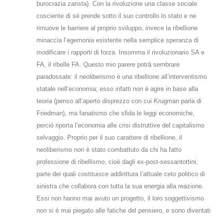
burocrazia zarista). Con la rivoluzione una classe sociale
cosciente di sé prende sotto il suo controllo lo stato e ne
rimuove le barriere al proprio sviluppo, invece la ribellione
minaccia l’egemonia esistente nella semplice speranza di
modificare i rapporti di forza. Insomma il rivoluzionario SA e
FA, il ribelle FA. Questo mio parere potrà sembrare
paradossale: il neoliberismo è una ribellione all’interventismo
statale nell’economia; esso infatti non è agire in base alla
teoria (penso all’aperto disprezzo con cui Krugman parla di
Friedman), ma fanatismo che sfida le leggi economiche,
perciò riporta l’economia alle crisi distruttive del capitalismo
selvaggio. Proprio per il suo carattere di ribellione, il
neoliberismo non è stato combattuto da chi ha fatto
professione di ribellismo, cioè dagli ex-post-sessantottini,
parte dei quali costituisce addirittura l’attuale ceto politico di
sinistra che collabora con tutta la sua energia alla reazione.
Essi non hanno mai avuto un progetto, il loro soggettivismo
non si è mai piegato alle fatiche del pensiero, e sono diventati