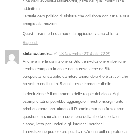
cioè dagli ex-post-sessantottini, parte dei quali costituisce
addirittura
l’attuale ceto politico di sinistra che collabora con tutta la sua
energia alla reazione.”
Quest frase me la stampo e la appiccico vicino al letto.
Rispondi
stefano.dandrea
23 Novembre 2014 alle 22:39
Anche a me la distinzione di Bifo tra rivoluzione e ribellione
sembra campata in aria e non a caso viene da Bifo
europeista -ci sarebbe da ridere ariprendere 4 o 5 articoli che
ha scritto negli ultimi 5 anni – esteticamente ribelle.
la rivoluzione è il mutamento delle regole del gioco. Agli
esempi citati si potrebbe aggiungere il nostro risorgimento, i
primi quaranta anni almeno.Il Risorgimento non fu soltanto
questione nazionale ma questione della libertà e lotta di
classe, lotta per i valori e gli interessi borghesi.
La rivoluzione può essere pacifica. C’è una bella e profonda