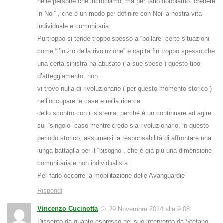
nelle persone che incrociamo, ma per farlo dobbiamo “credere
in Noi” , che è un modo per definire con Noi la nostra vita
individuale e comunitaria.
Purtroppo si tende troppo spesso a “bollare” certe situazioni
come “l’inizio della rivoluzione” e capita fin troppo spesso che
una certa sinistra ha abusato ( a sue spese ) questo tipo
d’atteggiamento, non
vi trovo nulla di rivoluzionario ( per questo momento storico )
nell’occupare le case e nella ricerca
dello scontro con il sistema, perchè è un continuare ad agire
sul “singolo” caso mentre credo sia rivoluzionario, in questo
periodo storico, assumersi la responsabilità di affrontare una
lunga battaglia per il “bisogno”, che è già più una dimensione
comunitaria e non individualista.
Per farlo occorre la mobilitazione delle Avanguardie
Rispondi
Vincenzo Cucinotta
29 Novembre 2014 alle 9:08
Dissento da quanto espresso nel suo intervento da Stefano