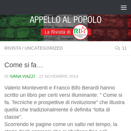
Salta al contenuto
RIVISTA
/
UNCATEGORIZED
11
Come si fa…
DI
IVANA VIAZZI
·
22 NOVEMBRE 2014
Valerio Monteventi e Franco Bifo Berardi hanno
scritto un libro per certi versi illuminante: ” Come si
fa. Tecniche e prospettive di rivoluzione” che illustra
quella che tradizionalmente è definita “lotta di
classe”.
Scorrendo le pagine come un salto nel tempo, la