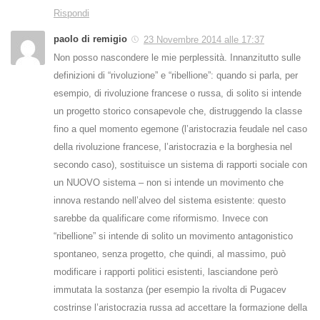
Rispondi
paolo di remigio
23 Novembre 2014 alle 17:37
Non posso nascondere le mie perplessità. Innanzitutto sulle
definizioni di “rivoluzione” e “ribellione”: quando si parla, per
esempio, di rivoluzione francese o russa, di solito si intende
un progetto storico consapevole che, distruggendo la classe
fino a quel momento egemone (l’aristocrazia feudale nel caso
della rivoluzione francese, l’aristocrazia e la borghesia nel
secondo caso), sostituisce un sistema di rapporti sociale con
un NUOVO sistema – non si intende un movimento che
innova restando nell’alveo del sistema esistente: questo
sarebbe da qualificare come riformismo. Invece con
“ribellione” si intende di solito un movimento antagonistico
spontaneo, senza progetto, che quindi, al massimo, può
modificare i rapporti politici esistenti, lasciandone però
immutata la sostanza (per esempio la rivolta di Pugacev
costrinse l’aristocrazia russa ad accettare la formazione della