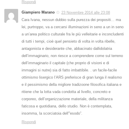
Rispondi
Giampiero Marano
23 Novembre 2014 alle 23:08
Cara Ivana, nessun dubbio sulla purezza dei propositi… ma
lei, purtroppo, va a cercarsi illuminazioni in seno a un in seno
a un’area politico culturale fra le più velleitarie e inconcludenti
di tutti i tempi, cioè quel pensieto di volta in volta ribelle,
antagonista e desiderante che, abbacinato dallidolatria
dell’immaginario, non riesce a comprendere come sul terreno
dell’immaginario il capitale (che proprio di visioni e di
immagini si nutre) sia di fatto imbattibile. . un facile-facile
ottimismo lisergico l’ARS preferisce di gran lunga il realismo
e il pessimismo della migliore tradizoone filosofica italiana e
ritiene che la lotta vada condotta al livello, concreto e
corporeo, dell’organizzazione materiale, della militanza
faticosa e quotidiana, dello studio. Non è contemplata,
insomma, la scorciatoia dell'”esodo”.
Rispondi