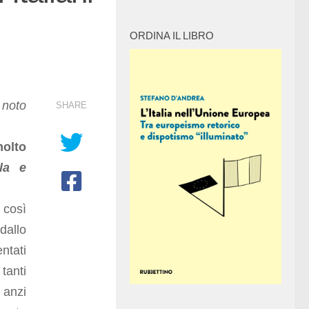
ORDINA IL LIBRO
 noto
SHARE
molto
la e
 così
dallo
ntati
tanti
 anzi