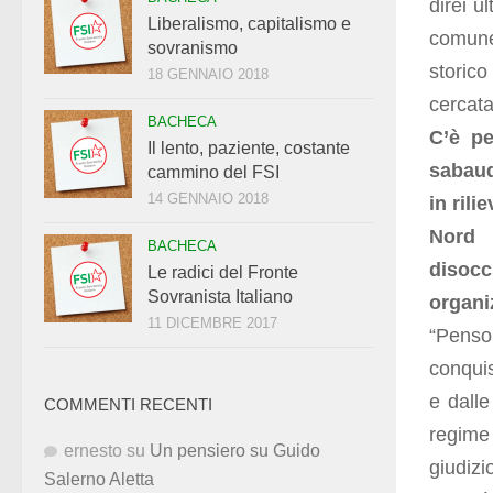
direi u
Liberalismo, capitalismo e
comune,
sovranismo
storic
18 GENNAIO 2018
cercata
BACHECA
C’è pe
Il lento, paziente, costante
sabaud
cammino del FSI
14 GENNAIO 2018
in rili
Nord 
BACHECA
disoc
Le radici del Fronte
Sovranista Italiano
organi
11 DICEMBRE 2017
“Penso
conquis
e dalle
COMMENTI RECENTI
regime 
ernesto
su
Un pensiero su Guido
giudizi
Salerno Aletta