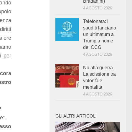
Bradanini)
lando
4 AGOSTO 2026
opolo
denza
Telefonata: i
sauditi lanciano
iritti
un ultimatum a
alore
Trump a nome
tiamo
del CCG
4 AGOSTO 2026
i per
No alla guerra.
ncora
La scissione tra
volontà e
stro
mentalità
4 AGOSTO 2026
?
GLI ALTRI ARTICOLI
e”.
cesso