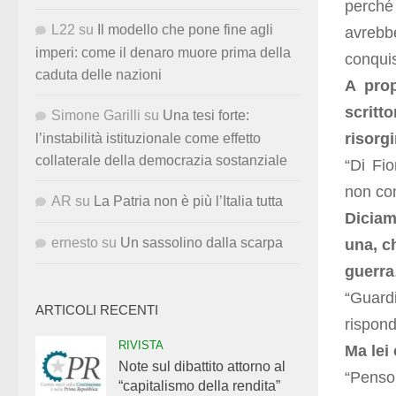
perché
L22
su
Il modello che pone fine agli
avrebb
imperi: come il denaro muore prima della
conquis
caduta delle nazioni
A prop
scritto
Simone Garilli
su
Una tesi forte:
risorg
l’instabilità istituzionale come effetto
collaterale della democrazia sostanziale
“Di Fi
non co
AR
su
La Patria non è più l’Italia tutta
Dicia
ernesto
su
Un sassolino dalla scarpa
una, c
guerra
“Guard
ARTICOLI RECENTI
rispond
RIVISTA
Ma lei
Note sul dibattito attorno al
“Penso 
“capitalismo della rendita”