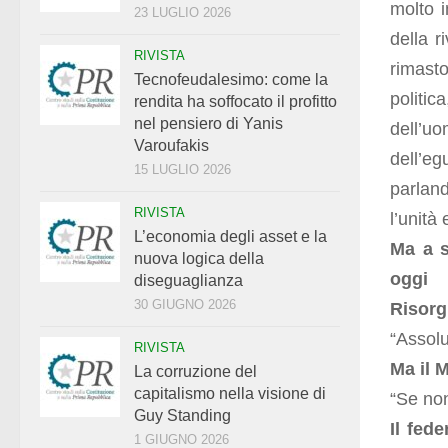
molto i
23 LUGLIO 2026
della r
RIVISTA
rimasto
Tecnofeudalesimo: come la
politic
rendita ha soffocato il profitto
nel pensiero di Yanis
dell’uo
Varoufakis
dell’e
15 LUGLIO 2026
parlan
RIVISTA
l’unità
L’economia degli asset e la
Ma a s
nuova logica della
oggi 
diseguaglianza
30 GIUGNO 2026
Risor
“Assol
RIVISTA
Ma il 
La corruzione del
capitalismo nella visione di
“Se non
Guy Standing
Il fed
1 GIUGNO 2026