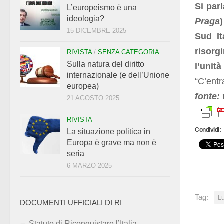
Si par
L’europeismo è una
ideologia?
Praga
15 DICEMBRE 2025
Sud It
risorg
RIVISTA
/
SENZA CATEGORIA
Sulla natura del diritto
l’unit
internazionale (e dell’Unione
“C’entr
europea)
fonte: t
21 AGOSTO 2025
RIVISTA
Condividi:
La situazione politica in
Europa è grave ma non è
seria
6 MARZO 2025
Tag:
Lu
DOCUMENTI UFFICIALI DI RI
Statuto di Riconquistare l’Italia