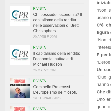
iniziat
RIVISTA
“Non s
Chi possiede l’economia? Il
usano i
capitalismo della rendita
C’è ch
nelle osservazioni di Brett
Christophers
figura 
29 APRILE 2026
“Non r
intere
RIVISTA
Il capitalismo della rendita:
E per 
l’economia inattuale di
“L’eroe
Michael Hudson
Un suo
26 MARZO 2026
“Due gr
RIVISTA
hanno d
Geminello Preterossi.
Che dif
L’europeismo dei filosofi.
19 GENNAIO 2026
Uno er
quanto
RIVISTA