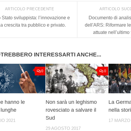
ARTICOLO PRECEDENTE
ARTICOLO SUC
 Stato sviluppista: l’innovazione e
Documento di analis
la crescita tra pubblico e privato.
dell'ARS: Riformare le
attuate nell’ultimo
TREBBERO INTERESSARTI ANCHE...
0
0
ie hanno le
Non sarà un leghismo
La German
lunghe
rovesciato a salvare il
nella stor
Sud
IO 2021
17 MARZO 
29 AGOSTO 2017