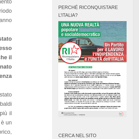
mento
PERCHÉ RICONQUISTARE
riodo
L’ITALIA?
hanno
stato
messo
he il
nato
enza
stato
baldi
iù il
 è un
rico,
CERCA NEL SITO