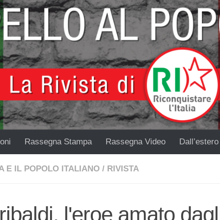
oni
Rassegna Stampa
Rassegna Video
Dall’estero
IA E IL POPOLO ITALIANO
/
RIVISTA
ibaldi, l'eroe amato dagli