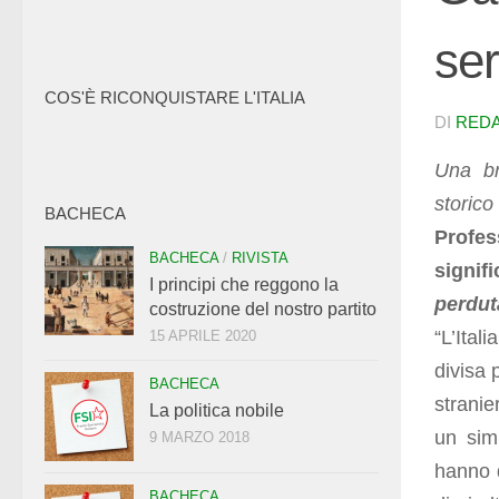
ser
COS'È RICONQUISTARE L'ITALIA
DI
RED
Una br
storico 
BACHECA
Profes
BACHECA
/
RIVISTA
signif
I principi che reggono la
perdut
costruzione del nostro partito
“L’Ital
15 APRILE 2020
divisa 
BACHECA
strani
La politica nobile
un simb
9 MARZO 2018
hanno d
BACHECA