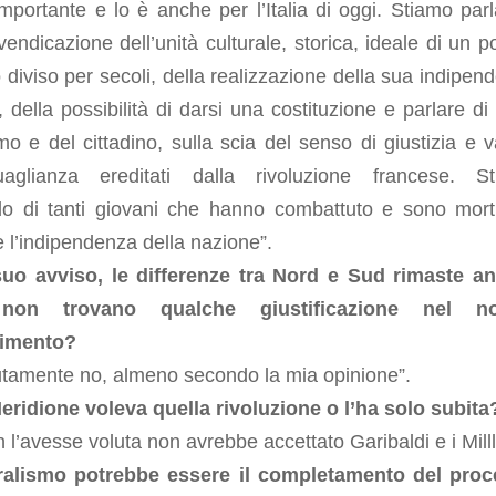
mportante e lo è anche per l’Italia di oggi. Stiamo par
ivendicazione dell’unità culturale, storica, ideale di un p
 diviso per secoli, della realizzazione della sua indipen
a, della possibilità di darsi una costituzione e parlare di d
mo e del cittadino, sulla scia del senso di giustizia e v
guaglianza ereditati dalla rivoluzione francese. S
do di tanti giovani che hanno combattuto e sono mort
 e l’indipendenza della nazione”.
uo avviso, le differenze tra Nord e Sud rimaste a
non trovano qualche giustificazione nel no
gimento?
utamente no, almeno secondo la mia opinione”.
Meridione voleva quella rivoluzione o l’ha solo subita
 l’avesse voluta non avrebbe accettato Garibaldi e i Milll
eralismo potrebbe essere il completamento del pro