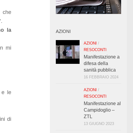
a che
.
o la
AZIONI
AZIONI
/
on mi
RESOCONTI
Manifestazione a
difesa della
sanità pubblica
16 FEBBRAIO 2024
AZIONI
/
 e le
RESOCONTI
Manifestazione al
Campidoglio –
ZTL
ni di
13 GIUGNO 2023