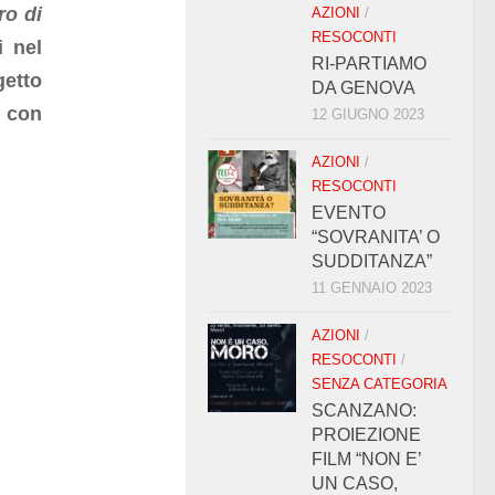
ro di
AZIONI
/
RESOCONTI
i nel
RI-PARTIAMO
getto
DA GENOVA
a con
12 GIUGNO 2023
AZIONI
/
RESOCONTI
EVENTO
“SOVRANITA’ O
SUDDITANZA”
11 GENNAIO 2023
AZIONI
/
RESOCONTI
/
SENZA CATEGORIA
SCANZANO:
PROIEZIONE
FILM “NON E’
UN CASO,