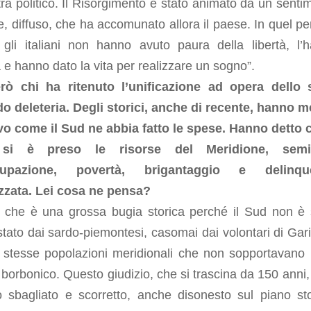
ltra politico. Il Risorgimento è stato animato da un senti
 diffuso, che ha accomunato allora il paese. In quel pe
o gli italiani non hanno avuto paura della libertà, l’
 e hanno dato la vita per realizzare un sogno”.
rò chi ha ritenuto l’unificazione ad opera dello 
o deleteria. Degli storici, anche di recente, hanno 
evo come il Sud ne abbia fatto le spese. Hanno detto c
si è preso le risorse del Meridione, semi
cupazione, povertà, brigantaggio e delinqu
zzata. Lei cosa ne pensa?
 che è una grossa bugia storica perché il Sud non è 
tato dai sardo-piemontesi, casomai dai volontari di Gari
 stesse popolazioni meridionali che non sopportavano p
borbonico. Questo giudizio, che si trascina da 150 anni,
o sbagliato e scorretto, anche disonesto sul piano sto