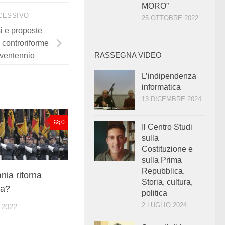
MORO”
CESSIVO
25 OTTOBRE 2022
i e proposte
 controriforme
RASSEGNA VIDEO
 ventennio
L’indipendenza
informatica
13 DICEMBRE 2024
0
Il Centro Studi
sulla
Costituzione e
sulla Prima
Repubblica.
ia ritorna
Storia, cultura,
ia?
politica
2 LUGLIO 2024
2022