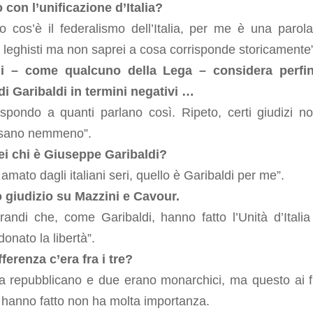
o con l’unificazione d’Italia?
o cos’è il federalismo dell’Italia, per me è una parol
 leghisti ma non saprei a cosa corrisponde storicamente”
i – come qualcuno della Lega – considera perfin
di Garibaldi in termini negativi …
ispondo a quanti parlano così. Ripeto, certi giudizi n
ssano nemmeno”.
lei chi è Giuseppe Garibaldi?
 amato dagli italiani seri, quello è Garibaldi per me”.
 giudizio su Mazzini e Cavour.
andi che, come Garibaldi, hanno fatto l’Unità d’Italia
onato la libertà”.
ferenza c’era fra i tre?
a repubblicano e due erano monarchici, ma questo ai fi
 hanno fatto non ha molta importanza.