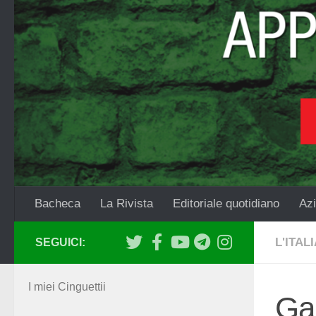
Salta al contenuto
Bacheca
La Rivista
Editoriale quotidiano
Azi
L'ITAL
SEGUICI:
I miei Cinguettii
Gar