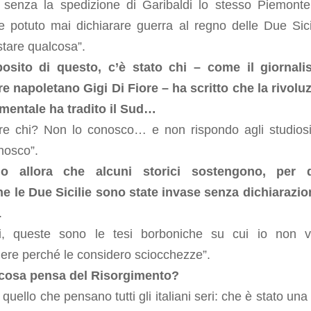
 senza la spedizione di Garibaldi lo stesso Piemont
e potuto mai dichiarare guerra al regno delle Due Sici
tare qualcosa”.
osito di questo, c’è stato chi – come il giornali
re napoletano Gigi Di Fiore – ha scritto che la rivolu
imentale ha tradito il Sud…
ore chi? Non lo conosco… e non rispondo agli studios
nosco”.
mo allora che alcuni storici sostengono, per d
he le Due Sicilie sono state invase senza dichiarazio
.
i, queste sono le tesi borboniche su cui io non v
ere perché le considero sciocchezze”.
 cosa pensa del Risorgimento?
quello che pensano tutti gli italiani seri: che è stato una