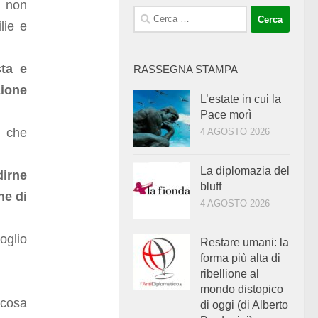
e non
Ricerca
lie e
per:
sta e
RASSEGNA STAMPA
zione
L’estate in cui la
Pace morì
i che
4 AGOSTO 2026
La diplomazia del
irne
bluff
ne di
4 AGOSTO 2026
oglio
Restare umani: la
forma più alta di
ribellione al
mondo distopico
 cosa
di oggi (di Alberto