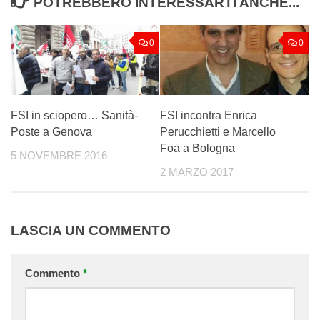
POTREBBERO INTERESSARTI ANCHE...
0
0
FSI in sciopero… Sanità-
FSI incontra Enrica
Poste a Genova
Perucchietti e Marcello
Foa a Bologna
5 NOVEMBRE 2016
2 MARZO 2017
LASCIA UN COMMENTO
Commento
*