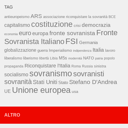
TAG
ARS
associazione riconquistare la sovranità
antieuropeismo
BCE
costituzione
capitalismo
democrazia
crisi
Fronte
euro
fronte sovranista
europa
economia
FSI
Sovranista Italiano
Germania
Italia
globalizzazione
Imperialismo
lavoro
guerra
indipendenza
M5s
NATO
liberalismo
liberismo
libertà
Libia
popolo
modernità
patria
Riconquistare l'Italia
sinistra
propaganda
Roma
Russia
sovranismo
sovranisti
socialismo
sovranità
Stefano D'Andrea
Stati Uniti
Stato
Unione europea
UE
usa
ALTRO