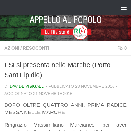
Salta al contenuto
AZIONI
/
RESOCONTI
0
FSI si presenta nelle Marche (Porto
Sant’Elpidio)
DI
DAVIDE VISIGALLI
· PUBBLICATO
23 NOVEMBRE 2016
·
AGGIORNATO
21 NOVEMBRE 2016
DOPO OLTRE QUATTRO ANNI, PRIMA RADICE
MESSA NELLE MARCHE
Ringrazio Massimiliano Marcianesi per aver