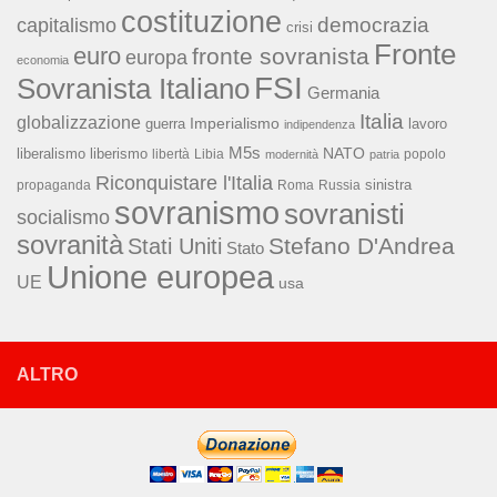
costituzione
capitalismo
democrazia
crisi
Fronte
euro
fronte sovranista
europa
economia
FSI
Sovranista Italiano
Germania
Italia
globalizzazione
Imperialismo
lavoro
guerra
indipendenza
M5s
NATO
liberalismo
liberismo
libertà
Libia
popolo
modernità
patria
Riconquistare l'Italia
sinistra
propaganda
Roma
Russia
sovranismo
sovranisti
socialismo
sovranità
Stefano D'Andrea
Stati Uniti
Stato
Unione europea
UE
usa
ALTRO