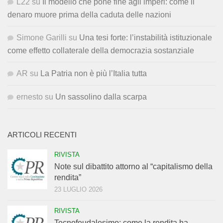
L22
su
Il modello che pone fine agli imperi: come il
denaro muore prima della caduta delle nazioni
Simone Garilli
su
Una tesi forte: l’instabilità istituzionale
come effetto collaterale della democrazia sostanziale
AR
su
La Patria non è più l’Italia tutta
ernesto
su
Un sassolino dalla scarpa
ARTICOLI RECENTI
RIVISTA
Note sul dibattito attorno al “capitalismo della
rendita”
23 LUGLIO 2026
RIVISTA
Tecnofeudalesimo: come la rendita ha