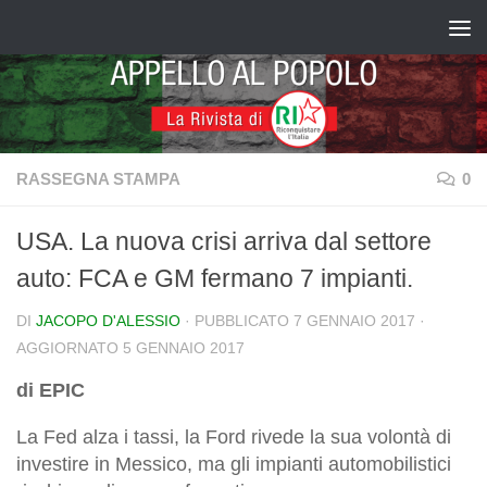
Salta al contenuto
RASSEGNA STAMPA
0
USA. La nuova crisi arriva dal settore
auto: FCA e GM fermano 7 impianti.
DI
JACOPO D'ALESSIO
· PUBBLICATO
7 GENNAIO 2017
·
AGGIORNATO
5 GENNAIO 2017
di EPIC
La Fed alza i tassi, la Ford rivede la sua volontà di
investire in Messico, ma gli impianti automobilistici