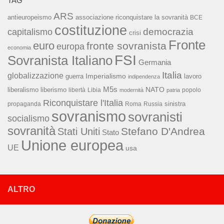
TAG
ARS
associazione riconquistare la sovranità
antieuropeismo
BCE
costituzione
capitalismo
democrazia
crisi
Fronte
euro
fronte sovranista
europa
economia
FSI
Sovranista Italiano
Germania
Italia
globalizzazione
Imperialismo
lavoro
guerra
indipendenza
M5s
NATO
liberalismo
liberismo
libertà
Libia
popolo
modernità
patria
Riconquistare l'Italia
sinistra
propaganda
Roma
Russia
sovranismo
sovranisti
socialismo
sovranità
Stefano D'Andrea
Stati Uniti
Stato
Unione europea
UE
usa
ALTRO