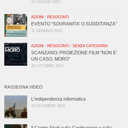
12 GIUGNO 2023
AZIONI
/
RESOCONTI
EVENTO “SOVRANITA’ O SUDDITANZA”
11 GENNAIO 2023
AZIONI
/
RESOCONTI
/
SENZA CATEGORIA
SCANZANO: PROIEZIONE FILM “NON E’
UN CASO, MORO”
25 OTTOBRE 2022
RASSEGNA VIDEO
L’indipendenza informatica
13 DICEMBRE 2024
Il Centro Studi sulla Costituzione e sulla