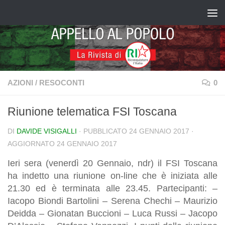
Salta al contenuto
AZIONI
/
RESOCONTI
0
Riunione telematica FSI Toscana
DI
DAVIDE VISIGALLI
· PUBBLICATO
24 GENNAIO 2017
·
AGGIORNATO
24 GENNAIO 2017
Ieri sera (venerdì 20 Gennaio, ndr) il FSI Toscana
ha indetto una riunione on-line che è iniziata alle
21.30 ed è terminata alle 23.45. Partecipanti: –
Iacopo Biondi Bartolini – Serena Chechi – Maurizio
Deidda – Gionatan Buccioni – Luca Russi – Jacopo