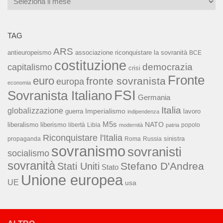
TAG
ARS
associazione riconquistare la sovranità
antieuropeismo
BCE
costituzione
capitalismo
democrazia
crisi
Fronte
euro
fronte sovranista
europa
economia
FSI
Sovranista Italiano
Germania
Italia
globalizzazione
Imperialismo
lavoro
guerra
indipendenza
M5s
NATO
liberalismo
liberismo
libertà
Libia
popolo
modernità
patria
Riconquistare l'Italia
sinistra
propaganda
Roma
Russia
sovranismo
sovranisti
socialismo
sovranità
Stefano D'Andrea
Stati Uniti
Stato
Unione europea
UE
usa