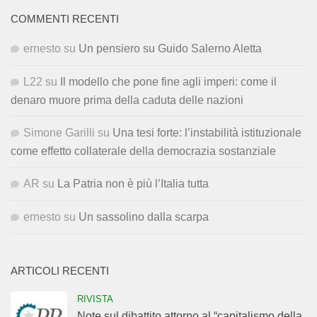
COMMENTI RECENTI
ernesto
su
Un pensiero su Guido Salerno Aletta
L22
su
Il modello che pone fine agli imperi: come il
denaro muore prima della caduta delle nazioni
Simone Garilli
su
Una tesi forte: l’instabilità istituzionale
come effetto collaterale della democrazia sostanziale
AR
su
La Patria non è più l’Italia tutta
ernesto
su
Un sassolino dalla scarpa
ARTICOLI RECENTI
RIVISTA
Note sul dibattito attorno al “capitalismo della