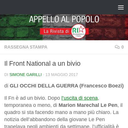
Salta al contenuto
RASSEGNA STAMPA
0
Il Front National a un bivio
DI
SIMONE GARILLI
·
13 MAGGIO 2017
di
GLI OCCHI DELLA GUERRA (Francesco Boezi)
Il Fn è ad un bivio. Dopo
l’uscita di scena
,
temporanea o meno, di
Marion Marechal
Le Pen
, il
quadro si sta facendo mano a mano più chiaro. La
notizia dell’abbandono della giovane Le Pen
trapelava negli ambienti da settimane, l’ufficialità è