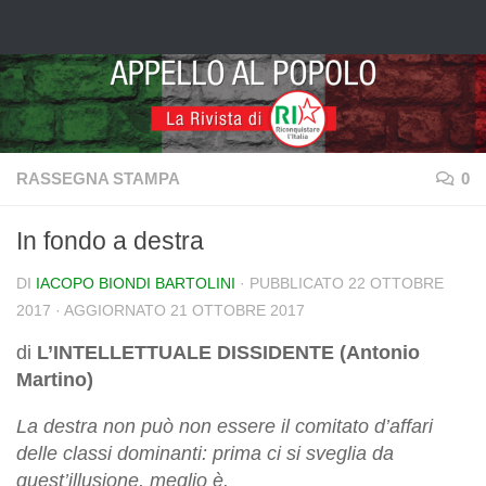
Salta al contenuto
RASSEGNA STAMPA
0
In fondo a destra
DI
IACOPO BIONDI BARTOLINI
· PUBBLICATO
22 OTTOBRE
2017
· AGGIORNATO
21 OTTOBRE 2017
di
L’INTELLETTUALE DISSIDENTE (Antonio
Martino)
La destra non può non essere il comitato d’affari
delle classi dominanti: prima ci si sveglia da
quest’illusione, meglio è.