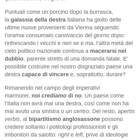
Puntuali come un porcino dopo la burrasca,
la
galassia della destra
italiana ha gioito delle
ultime nuove provenienti da Vienna seguendo
l’oramai consumato canovaccio del
giorno dopo
:
rinfrescando i vecchi e neri
se
e
ma
, l’altra metà del
cielo politico nazionale continua a
macerarsi nel
dubbio
, parente stretto di una domanda fatale. E’
possibile costruire nel nostro disgraziato paese una
destra
capace di vincere
e, soprattutto, durare?
Rimanendo nel campo degli imperativi
marmorei,
noi
crediamo
di no
. Un paese come
l’Italia non avrà mai una destra, così come non ha
mai avuto una sinistra o un centro. Del resto,
apertis
verbis
, al
bipartitismo anglosassone
possono
credere soltanto i politologi professionisti e gli
imbonitori da salotto:
right
e
left
, prive di ideologie