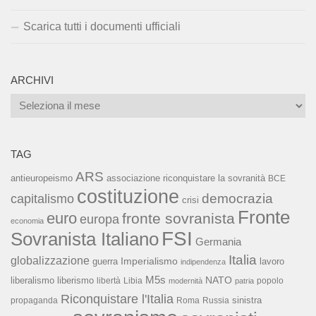
Scarica tutti i documenti ufficiali
ARCHIVI
Archivi
TAG
ARS
associazione riconquistare la sovranità
antieuropeismo
BCE
costituzione
capitalismo
democrazia
crisi
Fronte
euro
fronte sovranista
europa
economia
FSI
Sovranista Italiano
Germania
Italia
globalizzazione
Imperialismo
lavoro
guerra
indipendenza
M5s
NATO
liberalismo
liberismo
libertà
Libia
popolo
modernità
patria
Riconquistare l'Italia
sinistra
propaganda
Roma
Russia