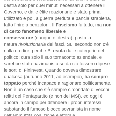
destra solo per quei minuti necessari a ottenere il
Governo, e dalle élite reazionarie è stato prima
utilizzato e poi, a guerra perduta e pancia strapiena,
fatto finire a penzoloni. Il
Fascismo
fu tutto, ma
non
di certo fenomeno liberale e
conservatore
(dunque di destra), posta la
natura
rivoluzionaria
dei fasci. Sul secondo non c’è
nulla da dire, perchè B.
esula
dalle categorie del
politico: cura solo il suo tornaconto aziendale, e
sarebbe stato nazimaoista se da ciò fossero dipese
le sorti di Fininvest. Quando doveva dimostrare
qualcosa (autunno 2011, ad esempio),
ha sempre
toppato
perché incapace a ragionare politicamente.
Non è un caso che s’è sempre circondato di vecchi
relitti del Pentapartito (e non del MSI), ed oggi è
ancora in campo per difendere i propri interessi
sabotando il fumoso blocco sovranista in nome
dell’ammuffita coalizione elettorale.