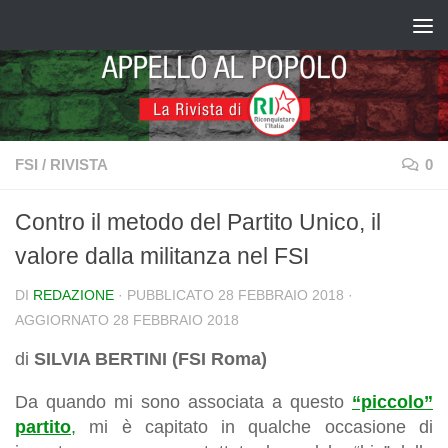
Salta al contenuto
FSI
/
RIVISTA
0
Contro il metodo del Partito Unico, il
valore dalla militanza nel FSI
DI
REDAZIONE
· PUBBLICATO
28 FEBBRAIO 2018
·
AGGIORNATO
28 FEBBRAIO 2018
di
SILVIA BERTINI (FSI Roma)
Da quando mi sono associata a questo
“piccolo”
partito
,
mi è capitato in qualche occasione di