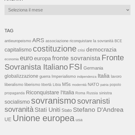
Archivi
TAG
ARS
associazione riconquistare la sovranità
antieuropeismo
BCE
costituzione
capitalismo
democrazia
crisi
Fronte
euro
fronte sovranista
europa
economia
FSI
Sovranista Italiano
Germania
Italia
globalizzazione
Imperialismo
lavoro
guerra
indipendenza
M5s
NATO
liberalismo
liberismo
libertà
Libia
popolo
modernità
patria
Riconquistare l'Italia
sinistra
propaganda
Roma
Russia
sovranismo
sovranisti
socialismo
sovranità
Stefano D'Andrea
Stati Uniti
Stato
Unione europea
UE
usa