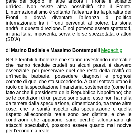
parte del popolo. In altre ancora il Fronte è soltanto
un'idea. Non esiste altra possibilità che il Fronte.
L'internazionalismo è soltanto l'alleanza tra la pluralità dei
Fronti e dovrà diventare l'alleanza di politica
internazionale tra i Fronti pervenuti al potere. La storia
andrà in questa direzione. E noi potremo essere spettatori,
in una Italia impoverita, serva e forse spezzettata, o attori
(SD'A)
di
Marino Badiale
e
Massimo Bontempelli
Megachip
Nelle terribili turbolenze che stanno investendo i mercati e
che hanno ricadute crudeli su alcuni paesi, è davvero
essenziale, per preservare quel che resta della civiltà da
un'inedita barbarie, possedere diagnosi e prognosi
corrette di quel che sta succedendo. Alcuni sottovalutano il
ruolo della speculazione finanziaria, sostenendo (come ha
fatto anche il presidente della Repubblica Napolitano) che
se le condizioni di un paese sono sane, esso non ha nulla
da temere dalla speculazione, dimenticando, tra tante altre
cose, che la sanità rispetto alla speculazione e quella
rispetto all'economia reale sono ben distinte,
e che le
condizioni che appaiono sane perché allontanano gli
attacchi speculativi, possono essere quanto mai nocive
per l'economia reale.