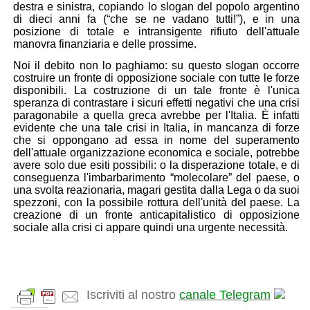
destra e sinistra, copiando lo slogan del popolo argentino
di dieci anni fa
(“che se ne vadano tutti!”
), e in una
posizione di totale e intransigente rifiuto dell'attuale
manovra finanziaria e delle prossime.
Noi il debito non lo paghiamo
: su questo slogan occorre
costruire un fronte di opposizione sociale con tutte le forze
disponibili. La costruzione di un tale fronte è l'unica
speranza di contrastare i sicuri effetti negativi che una crisi
paragonabile a quella greca avrebbe per l'Italia. È infatti
evidente che una tale crisi in Italia, in mancanza di forze
che si oppongano ad essa in nome del superamento
dell'attuale organizzazione economica e sociale, potrebbe
avere solo due esiti possibili: o la disperazione totale, e di
conseguenza l'imbarbarimento “molecolare” del paese, o
una svolta reazionaria, magari gestita dalla Lega o da suoi
spezzoni, con la possibile rottura dell'unità del paese. La
creazione di un
fronte anticapitalistico di opposizione
sociale alla crisi
ci appare quindi una urgente necessità.
Iscriviti al nostro
canale Telegram