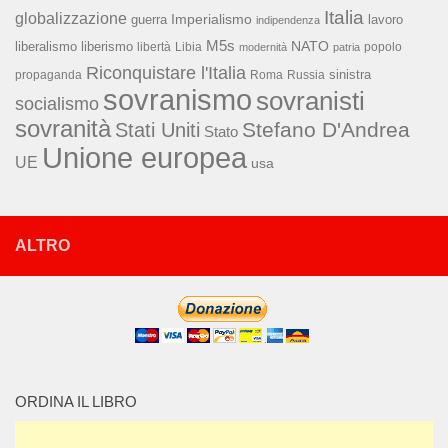
Italia
globalizzazione
Imperialismo
lavoro
guerra
indipendenza
M5s
NATO
liberalismo
liberismo
libertà
Libia
popolo
modernità
patria
Riconquistare l'Italia
sinistra
propaganda
Roma
Russia
sovranismo
sovranisti
socialismo
sovranità
Stefano D'Andrea
Stati Uniti
Stato
Unione europea
UE
usa
ALTRO
ORDINA IL LIBRO