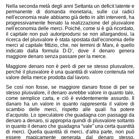
Nella seconda metà degli anni Settanta un deficit latente e
permanente di domanda monetaria, sulle cui radici
nell'economia reale abbiamo già detto in altri interventi, ha
progressivamente frenato la realizzazione del plusvalore
nell'economia delle merci. Poiché, come si è già ricordato,
il capitale non può autoriprodursi se non allargandosi, la
ricerca del plusvalore è stata spostata dall'economia delle
merci al
capitale fittizio
, che, nei termini di Marx, è quello
indicato dalla formula
D-D'
, dove il denaro genera
maggiore denaro senza passare per la merce.
Maggiore denaro non è però di per se stesso plusvalore,
perché il plusvalore è una quantità di valore contenuta nel
valore della merce prodotta dal lavoro.
Se così non fosse, se maggiore danaro fosse di per se
stesso plusvalore, il denaro avrebbe valore in quanto tale,
come semplice carta, e ciò è evidentemente assurdo.
Il
danaro ha un valore in quanto rappresenta il valore di
scambio delle merci, rispetto alle quali ha potere
d'acquisto
. Lo speculatore che guadagna con passaggi da
denaro a denaro, si appropria quindi di plusvalore soltanto
in quanto il denaro che guadagna “vale” una certa quantità
di merci. Quella quantità di merci, d'altra parte, non può
essere magicamente generata dal denaro stesso.