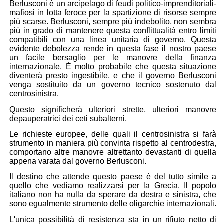
Berlusconi è un
arcipelago di feudi politico-imprenditoriali-
mafiosi
in lotta feroce per la spartizione di risorse sempre
più scarse. Berlusconi, sempre più indebolito, non sembra
più in grado di mantenere questa conflittualità entro limiti
compatibili con una linea unitaria di governo. Questa
evidente debolezza rende in questa fase il nostro paese
un facile bersaglio per le manovre della finanza
internazionale. È molto probabile che questa situazione
diventerà presto ingestibile, e che il governo Berlusconi
venga sostituito da un
governo tecnico sostenuto dal
centrosinistra
.
Questo significherà ulteriori strette, ulteriori manovre
depauperatrici dei ceti subalterni.
Le richieste europee, delle quali il centrosinistra si farà
strumento in maniera più convinta rispetto al centrodestra,
comportano altre manovre altrettanto devastanti di quella
appena varata dal governo Berlusconi.
Il destino che attende questo paese è del tutto simile a
quello che vediamo realizzarsi per la Grecia. Il popolo
italiano non ha nulla da sperare da
destra
e
sinistra
, che
sono egualmente
strumento delle oligarchie internazionali
.
L'unica possibilità di resistenza sta in un rifiuto netto di