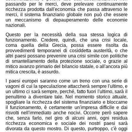
passando per le merci, deve prelevare continuamente
ricchezza prodotta dall'economia che passa attraverso le
merci, il sistema finanziario globale non può che essere
un
meccanismo di depauperamento
delle economie
nazionali
.
Questo per la necessità della sua stessa logica di
funzionamento. Credere, quindi, che una crisi locale,
coma quella della Grecia, possa essere risolta da
provvedimenti temporanei di cosiddetta
austerità
, o che
altri paesi possano prevenire una crisi simile con politiche
di
smantellamento della protezione sociale
, o grazie al
mitico
avanzo primario
del bilancio statale, o all'ancora più
mitica
crescita
, è assurdo.
I paesi europei saranno come un treno con una serie di
vagoni di cui la speculazione attaccherà sempre l'ultimo, e
un ultimo ci sarà sempre, perché, fatto fuori l'ultimo, sarà il
penultimo a diventare tale. Nel momento storico attuale,
spogliare la ricchezza del sistema finanziario
e
bloccarne
il funzionamento
, è certamente un'impresa difficile e dai
risvolti nell'immediato anche nocivi. Occorre però sapere
che, senza farlo, nel giro di alcuni anni, ogni residua
ricchezza economica e sociale dei nostri paesi sarà
divorata da questo mostro. Di questo, purtroppo, c'è oggi