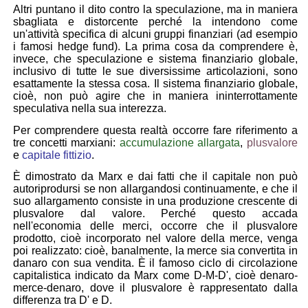
Altri puntano il dito contro la speculazione, ma in maniera
sbagliata e distorcente perché la intendono come
un'attività specifica di alcuni gruppi finanziari (ad esempio
i famosi
hedge fund
). La prima cosa da comprendere è,
invece, che speculazione e sistema finanziario globale,
inclusivo di tutte le sue diversissime articolazioni, sono
esattamente la stessa cosa. Il sistema finanziario globale,
cioè, non può agire che in maniera ininterrottamente
speculativa nella sua interezza.
Per comprendere questa realtà occorre fare riferimento a
tre concetti marxiani
:
accumulazione allargata
,
plusvalore
e
capitale fittizio
.
È dimostrato da Marx e dai fatti che il capitale non può
autoriprodursi se non allargandosi continuamente, e che il
suo allargamento consiste in una produzione crescente di
plusvalore dal valore. Perché questo accada
nell'economia delle merci, occorre che il plusvalore
prodotto, cioè incorporato nel valore della merce, venga
poi realizzato: cioè, banalmente, la merce sia convertita in
danaro con sua vendita. È il famoso
ciclo di circolazione
capitalistica
indicato da Marx come
D-M-D'
, cioè denaro-
merce-denaro, dove il plusvalore è rappresentato dalla
differenza tra D' e D.