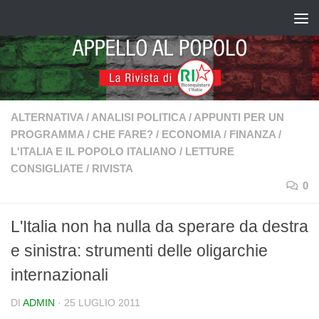
Salta al contenuto
ALTERNATIVA
/
ANALISI POLITICA
/
APPUNTI PER UN
PROGRAMMA
/
CHE FARE?
/
ECONOMIA
/
FINANZA
/
L'ITALIA E IL POPOLO ITALIANO
/
LETTURE
CONSIGLIATE
/
RIVISTA
0
L'Italia non ha nulla da sperare da destra
e sinistra: strumenti delle oligarchie
internazionali
DI
ADMIN
·
25 LUGLIO 2011