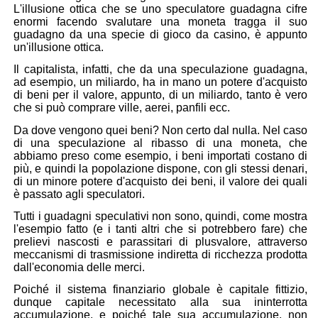
L'illusione ottica
che se uno speculatore guadagna cifre
enormi facendo svalutare una moneta tragga il suo
guadagno da una specie di gioco da
casino
, è appunto
un'illusione ottica.
Il capitalista, infatti, che da una speculazione guadagna,
ad esempio, un miliardo, ha in mano un potere d'acquisto
di beni per il valore, appunto, di un miliardo, tanto è vero
che si può comprare ville, aerei, panfili ecc.
Da dove vengono quei beni? Non certo dal nulla. Nel caso
di una speculazione al ribasso di una moneta, che
abbiamo preso come esempio, i beni importati costano di
più, e quindi la popolazione dispone, con gli stessi denari,
di un minore potere d'acquisto dei beni, il valore dei quali
è passato agli speculatori.
Tutti i
guadagni speculativi
non sono, quindi, come mostra
l'esempio fatto (e i tanti altri che si potrebbero fare) che
prelievi nascosti e parassitari di plusvalore
, attraverso
meccanismi di trasmissione indiretta di ricchezza prodotta
dall'economia delle merci
.
Poiché il sistema finanziario globale è capitale fittizio,
dunque capitale necessitato alla sua ininterrotta
accumulazione, e poiché tale sua accumulazione, non