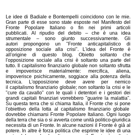
Le idee di Badiale e Bontempelli coincidono con le mie.
Gran parte di esse sono state esposte nel Manifesto del
Fronte Popolare Italiano o fin nei primi articoli
pubblicati. Al ripudio del debito – che è una idea
strumentale – sono giunto successivamente. Gli
autori propongono un "Fronte anticapitalistico di
opposizione sociale alla crisi". L'idea del Fronte è
all'origine di questo blog. Obietto soltanto che
l'opposizione sociale alla crisi è soltanto una parte del
tutto. Il capitalismo finanziario globale non soltanto sfrutta
e impoverisce materialmente: mercifica, aliena,
impoverisce psichicamente, soggiace alla potenza della
tecnica. L'opposizione deve avere per nemico
il capitalismo finanziario globale; non soltanto la crisi e le
"cure da cavallo" con le quali i detentori e i gestori dei
grandi capitali finanziari vorrebbero "guarire la malattia".
Su questa terra che si chiama Italia, il Fronte che si pone
l'obiettivo della lotta al capitalismo finanziario globale
dovrebbe chiamarsi Fronte Popolare Italiano. Ogni luogo
della terra che sia o si avverta come unità politico-giuridica
necessita di un Fronte. In alcune nazioni il Fronte è già al
potere. In altre è forza politica che esprime le idee di una