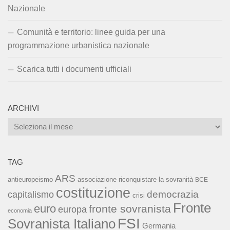
Nazionale
Comunità e territorio: linee guida per una
programmazione urbanistica nazionale
Scarica tutti i documenti ufficiali
ARCHIVI
Archivi
TAG
ARS
associazione riconquistare la sovranità
antieuropeismo
BCE
costituzione
capitalismo
democrazia
crisi
Fronte
euro
fronte sovranista
europa
economia
FSI
Sovranista Italiano
Germania