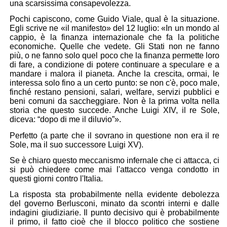
una scarsissima consapevolezza.
Pochi capiscono, come
Guido Viale
, qual è la situazione.
Egli scrive ne «il manifesto» del 12 luglio: «In un mondo al
cappio, è la finanza internazionale che fa la politiche
economiche. Quelle che vedete. Gli Stati non ne fanno
più, o ne fanno solo quel poco che la finanza permette loro
di fare, a condizione di potere continuare a speculare e a
mandare i malora il pianeta. Anche la crescita, ormai, le
interessa solo fino a un certo punto: se non c'è, poco male,
finché restano pensioni, salari, welfare, servizi pubblici e
beni comuni da saccheggiare. Non è la prima volta nella
storia che questo succede. Anche Luigi XIV, il re Sole,
diceva: “dopo di me il diluvio”».
Perfetto (a parte che il sovrano in questione non era il re
Sole, ma il suo successore Luigi XV).
Se è chiaro questo meccanismo infernale che ci attacca, ci
si può chiedere come mai l'attacco venga condotto in
questi giorni contro l'Italia.
La risposta sta probabilmente nella evidente debolezza
del governo Berlusconi, minato da scontri interni e dalle
indagini giudiziarie. Il punto decisivo qui è probabilmente
il primo, il fatto cioè che il blocco politico che sostiene