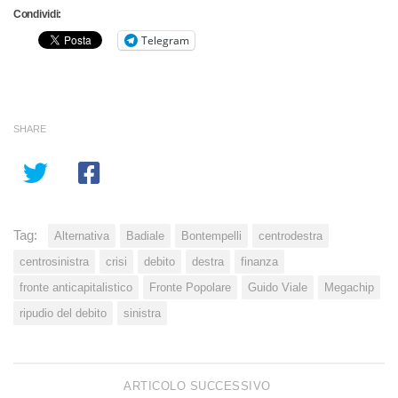
Condividi:
Telegram
SHARE
Tag:
Alternativa
Badiale
Bontempelli
centrodestra
centrosinistra
crisi
debito
destra
finanza
fronte anticapitalistico
Fronte Popolare
Guido Viale
Megachip
ripudio del debito
sinistra
ARTICOLO SUCCESSIVO