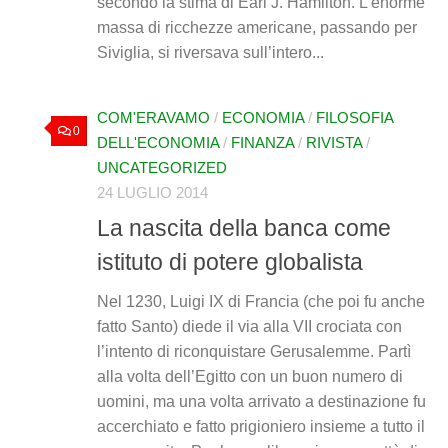
secondo la stima di Earl J. Hamilton. L’enorme
massa di ricchezze americane, passando per
Siviglia, si riversava sull’intero...
COM'ERAVAMO
/
ECONOMIA
/
FILOSOFIA
0
DELL'ECONOMIA
/
FINANZA
/
RIVISTA
/
UNCATEGORIZED
24 LUGLIO 2014
La nascita della banca come
istituto di potere globalista
Nel 1230, Luigi IX di Francia (che poi fu anche
fatto Santo) diede il via alla VII crociata con
l’intento di riconquistare Gerusalemme. Partì
alla volta dell’Egitto con un buon numero di
uomini, ma una volta arrivato a destinazione fu
accerchiato e fatto prigioniero insieme a tutto il