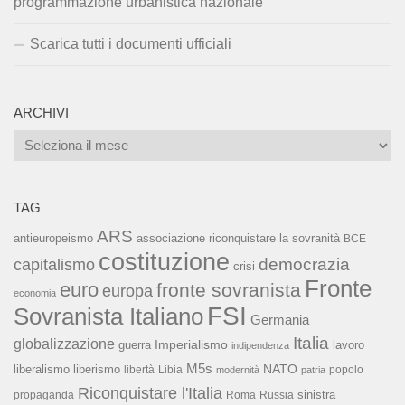
programmazione urbanistica nazionale
Scarica tutti i documenti ufficiali
ARCHIVI
Archivi
TAG
ARS
associazione riconquistare la sovranità
antieuropeismo
BCE
costituzione
capitalismo
democrazia
crisi
Fronte
euro
fronte sovranista
europa
economia
FSI
Sovranista Italiano
Germania
Italia
globalizzazione
Imperialismo
lavoro
guerra
indipendenza
M5s
NATO
liberalismo
liberismo
libertà
Libia
popolo
modernità
patria
Riconquistare l'Italia
sinistra
propaganda
Roma
Russia