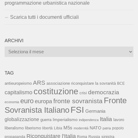
programmazione urbanistica nazionale
Scarica tutti i documenti ufficiali
ARCHIVI
Archivi
TAG
ARS
associazione riconquistare la sovranità
antieuropeismo
BCE
costituzione
capitalismo
democrazia
crisi
Fronte
euro
fronte sovranista
europa
economia
FSI
Sovranista Italiano
Germania
Italia
globalizzazione
Imperialismo
lavoro
guerra
indipendenza
M5s
NATO
liberalismo
liberismo
libertà
Libia
popolo
modernità
patria
Riconquistare l'Italia
sinistra
propaganda
Roma
Russia