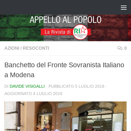
Salta al contenuto
AZIONI
/
RESOCONTI
0
Banchetto del Fronte Sovranista Italiano
a Modena
DI
DAVIDE VISIGALLI
· PUBBLICATO
5 LUGLIO 2018
·
AGGIORNATO
4 LUGLIO 2018