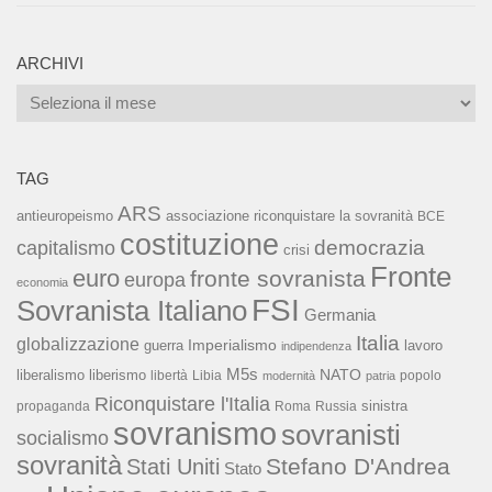
ARCHIVI
Archivi
TAG
ARS
associazione riconquistare la sovranità
antieuropeismo
BCE
costituzione
capitalismo
democrazia
crisi
Fronte
euro
fronte sovranista
europa
economia
FSI
Sovranista Italiano
Germania
Italia
globalizzazione
Imperialismo
lavoro
guerra
indipendenza
M5s
NATO
liberalismo
liberismo
libertà
Libia
popolo
modernità
patria
Riconquistare l'Italia
sinistra
propaganda
Roma
Russia
sovranismo
sovranisti
socialismo
sovranità
Stefano D'Andrea
Stati Uniti
Stato