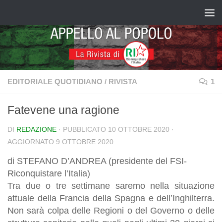
Salta al contenuto
EDITORIALE QUOTIDIANO
/
RIVISTA
1
Fatevene una ragione
DI
REDAZIONE
· PUBBLICATO
10 OTTOBRE 2020
·
AGGIORNATO
9 OTTOBRE 2020
di STEFANO D’ANDREA (presidente del FSI-
Riconquistare l’Italia)
Tra due o tre settimane saremo nella situazione
attuale della Francia della Spagna e dell’Inghilterra.
Non sarà colpa delle Regioni o del Governo o delle