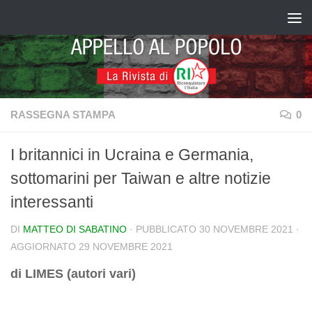
Salta al contenuto
RASSEGNA STAMPA
0
I britannici in Ucraina e Germania,
sottomarini per Taiwan e altre notizie
interessanti
DI
MATTEO DI SABATINO
· PUBBLICATO
30 NOVEMBRE 2021
·
AGGIORNATO
29 NOVEMBRE 2021
di LIMES (autori vari)