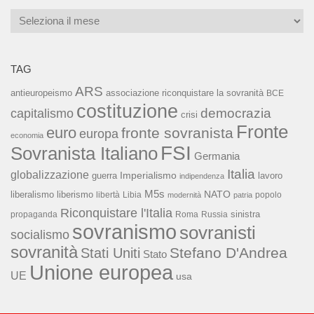
Archivi
TAG
ARS
associazione riconquistare la sovranità
antieuropeismo
BCE
costituzione
capitalismo
democrazia
crisi
Fronte
euro
fronte sovranista
europa
economia
FSI
Sovranista Italiano
Germania
Italia
globalizzazione
Imperialismo
lavoro
guerra
indipendenza
M5s
NATO
liberalismo
liberismo
libertà
Libia
popolo
modernità
patria
Riconquistare l'Italia
sinistra
propaganda
Roma
Russia
sovranismo
sovranisti
socialismo
sovranità
Stefano D'Andrea
Stati Uniti
Stato
Unione europea
UE
usa