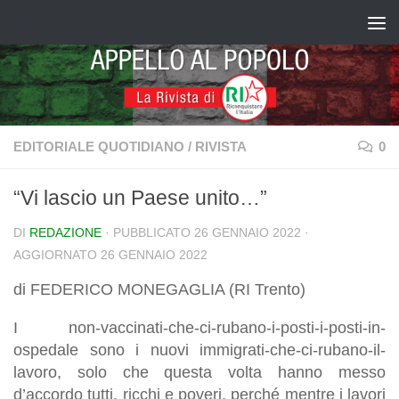
Salta al contenuto
EDITORIALE QUOTIDIANO
/
RIVISTA
0
“Vi lascio un Paese unito…”
DI
REDAZIONE
· PUBBLICATO
26 GENNAIO 2022
·
AGGIORNATO
26 GENNAIO 2022
di FEDERICO MONEGAGLIA (RI Trento)
I non-vaccinati-che-ci-rubano-i-posti-i-posti-in-
ospedale sono i nuovi immigrati-che-ci-rubano-il-
lavoro, solo che questa volta hanno messo
d’accordo tutti, ricchi e poveri, perché mentre i lavori