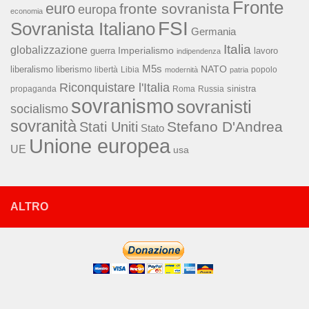
Fronte
euro
fronte sovranista
europa
economia
FSI
Sovranista Italiano
Germania
Italia
globalizzazione
Imperialismo
lavoro
guerra
indipendenza
M5s
NATO
liberalismo
liberismo
libertà
Libia
popolo
modernità
patria
Riconquistare l'Italia
sinistra
propaganda
Roma
Russia
sovranismo
sovranisti
socialismo
sovranità
Stefano D'Andrea
Stati Uniti
Stato
Unione europea
UE
usa
ALTRO