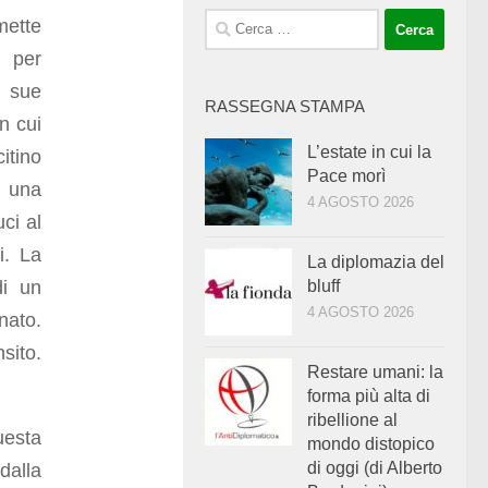
Ricerca
mette
per:
e per
e sue
RASSEGNA STAMPA
n cui
L’estate in cui la
itino
Pace morì
i una
4 AGOSTO 2026
uci al
i. La
La diplomazia del
di un
bluff
4 AGOSTO 2026
nato.
sito.
Restare umani: la
forma più alta di
ribellione al
uesta
mondo distopico
di oggi (di Alberto
dalla