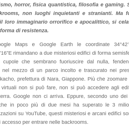
ismo, horror, fisica quantistica, filosofia e gaming.
krooms, non luoghi inquietanti e stranianti. Ma f
 il loro immaginario orrorifico e apocalittico, si cel
forma di resistenza.
ogle Maps e Google Earth le coordinate 34°42’
16”E rimandano a due misteriosi edifici di forma semisfe
 cupole che sembrano fuoriuscire dal nulla, fenden
o nel mezzo di un parco incolto e trascurato nei pres
kacho, prefettura di Nara, Giappone. Più che zoomare 
irtuali non si può fare, non si può accedere agli edif
 terra. Google non ci arriva. Eppure, secondo uno dei 
che in poco più di due mesi ha superato le 3 milio
zzazioni su YouTube, questi misteriosi e arcani edifici so
i accesso per entrare nelle backrooms.