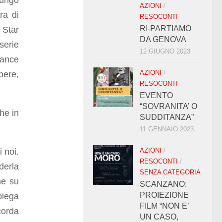
lungo
AZIONI
/
ra di
RESOCONTI
RI-PARTIAMO
 Star
DA GENOVA
serie
12 GIUGNO 2023
ance
AZIONI
/
pere,
RESOCONTI
EVENTO
“SOVRANITA’ O
he in
SUDDITANZA”
11 GENNAIO 2023
 noi.
AZIONI
/
RESOCONTI
/
derla
SENZA CATEGORIA
ne su
SCANZANO:
PROIEZIONE
piega
FILM “NON E’
corda
UN CASO,