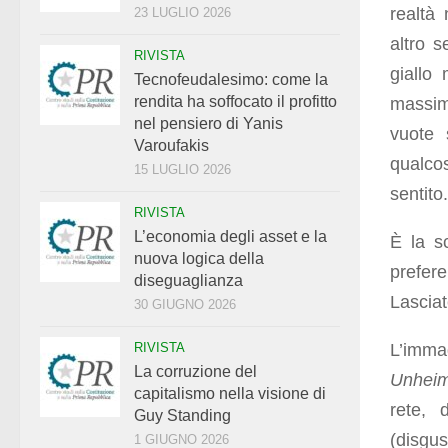
realtà 
23 LUGLIO 2026
altro s
RIVISTA
giallo 
Tecnofeudalesimo: come la
rendita ha soffocato il profitto
massimo
nel pensiero di Yanis
vuote 
Varoufakis
qualco
15 LUGLIO 2026
sentito
RIVISTA
L’economia degli asset e la
È la sc
nuova logica della
prefer
diseguaglianza
Lasciat
30 GIUGNO 2026
L’imma
RIVISTA
La corruzione del
Unheim
capitalismo nella visione di
rete, 
Guy Standing
(disgu
1 GIUGNO 2026