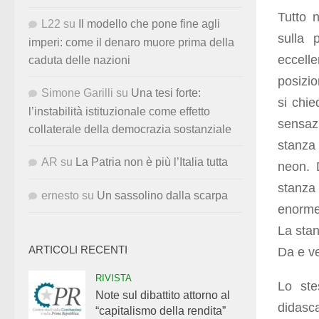
Tutto 
L22
su
Il modello che pone fine agli
sulla 
imperi: come il denaro muore prima della
eccell
caduta delle nazioni
posizio
Simone Garilli
su
Una tesi forte:
si chie
l’instabilità istituzionale come effetto
sensazi
collaterale della democrazia sostanziale
stanza 
AR
su
La Patria non è più l’Italia tutta
neon. 
stanza
ernesto
su
Un sassolino dalla scarpa
enorme 
La stan
ARTICOLI RECENTI
Da e ve
RIVISTA
Lo ste
Note sul dibattito attorno al
didasca
“capitalismo della rendita”