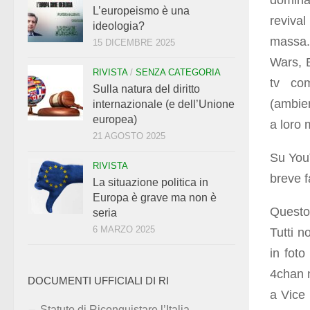
domina
L’europeismo è una
revival
ideologia?
massa.
15 DICEMBRE 2025
Wars, 
RIVISTA
/
SENZA CATEGORIA
tv co
Sulla natura del diritto
(ambien
internazionale (e dell’Unione
europea)
a loro 
21 AGOSTO 2025
Su You
RIVISTA
breve f
La situazione politica in
Europa è grave ma non è
Questo 
seria
6 MARZO 2025
Tutti n
in fot
4chan n
DOCUMENTI UFFICIALI DI RI
a Vice 
Statuto di Riconquistare l’Italia