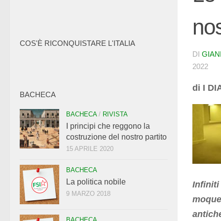
nos
COS'È RICONQUISTARE L'ITALIA
DI
GIA
2022
di I D
BACHECA
BACHECA
/
RIVISTA
I principi che reggono la
costruzione del nostro partito
15 APRILE 2020
BACHECA
La politica nobile
Infin
9 MARZO 2018
moquet
antic
BACHECA