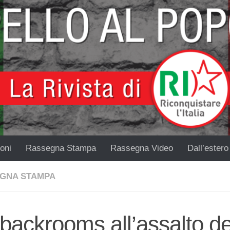
oni
Rassegna Stampa
Rassegna Video
Dall’estero
GNA STAMPA
backrooms all’assalto de