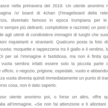
nasce nella primavera del 2019. Un utente anonimo 
pagina /x/ board di 4chan (l’imageboard della ret
enza, diventato famoso in epoca trumpiana per l
ni sempre più deliranti, complottiste e razziste) un post i
de agli utenti di condividere immagini di luoghi che susc
oni inquietanti e stranianti. Qualcuno posta la foto d
vuota: moquette e tappezzeria tra il giallo e il verdino, l
Di per sé l’immagine è fastidiosa, ma non è finita qu
 vuota sembra infatti essere solo la piccola parte 
ufficio, o negozio, prigione, ospedale, vuoto e abbando
za vuota diventa quindi immediatamente un punto di tran
rso cosa, non è dato saperlo.
sso utente anonimo poi, o forse un altro, offre q
lia all’immagine. «Se non fai attenzione e ti allontani 