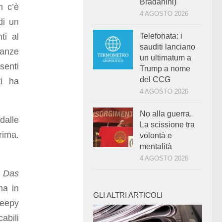
Bradanini)
n c’è
4 AGOSTO 2026
di un
ti al
Telefonata: i
sauditi lanciano
tanze
un ultimatum a
senti
Trump a nome
del CCG
ti ha
4 AGOSTO 2026
No alla guerra.
dalle
La scissione tra
rima.
volontà e
mentalità
4 AGOSTO 2026
.
Das
ma in
GLI ALTRI ARTICOLI
reepy
abili