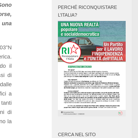
 Sono
PERCHÉ RICONQUISTARE
orse,
L’ITALIA?
a una
03”N
rica.
do il
si di
dalle
ici a
tanti
ni di
no la
CERCA NEL SITO