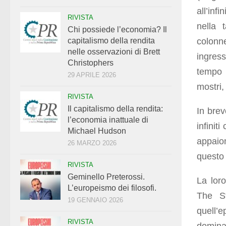
all’inf
RIVISTA
nella t
Chi possiede l’economia? Il
colonn
capitalismo della rendita
nelle osservazioni di Brett
ingres
Christophers
tempo p
29 APRILE 2026
mostri,
RIVISTA
Il capitalismo della rendita:
In brev
l’economia inattuale di
infinit
Michael Hudson
appaio
26 MARZO 2026
questo 
RIVISTA
Geminello Preterossi.
La lor
L’europeismo dei filosofi.
The St
19 GENNAIO 2026
quell’e
RIVISTA