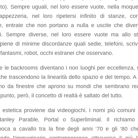
inito). Sempre uguali, nel loro essere vuote, nella moque
appezzeria, nel loro ripetersi infinito di stanze, corr
e, entrate che non portano a nulla e uscite che dive
si. Sempre diverse, nel loro essere vuote ma allo s
iene di minime discordanze quali sedie, telefoni, scriv
 fantasmi, robot, occhi estranei che osservano.
e le backrooms diventano i non luoghi per eccellenza, 
i che trascendono la linearità dello spazio e del tempo. A 
no da finestre che aprono su mondi che sembrano rea
punto, però, il concetto di realtà è saltato del tutto.
o estetica proviene dai videogiochi. I nomi più comuni
anley Parable, Portal o Superliminal. Il richiam
poca a cavallo tra la fine degli anni ‘70 e gli ‘80 ch