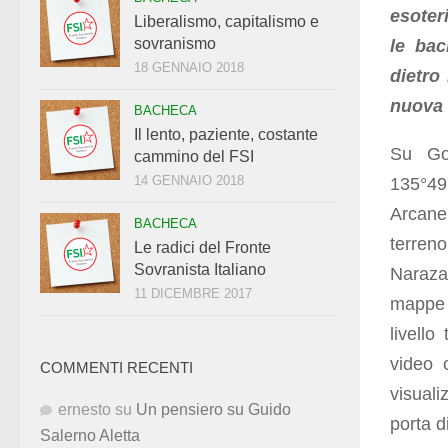
esoter
Liberalismo, capitalismo e
sovranismo
le bac
18 GENNAIO 2018
dietro
nuova 
BACHECA
Il lento, paziente, costante
Su Go
cammino del FSI
14 GENNAIO 2018
135°49’
Arcane
BACHECA
terren
Le radici del Fronte
Sovranista Italiano
Naraza
11 DICEMBRE 2017
mappe v
livello
video 
COMMENTI RECENTI
visuali
ernesto
su
Un pensiero su Guido
porta d
Salerno Aletta