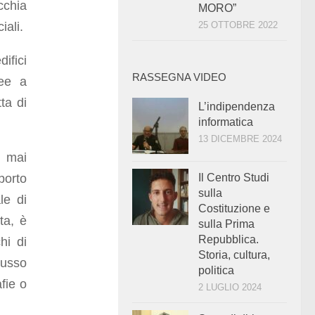
cchia
MORO”
iali.
25 OTTOBRE 2022
ifici
RASSEGNA VIDEO
ree a
ta di
L’indipendenza
informatica
13 DICEMBRE 2024
i mai
porto
Il Centro Studi
sulla
le di
Costituzione e
ta, è
sulla Prima
Repubblica.
hi di
Storia, cultura,
lusso
politica
fie o
2 LUGLIO 2024