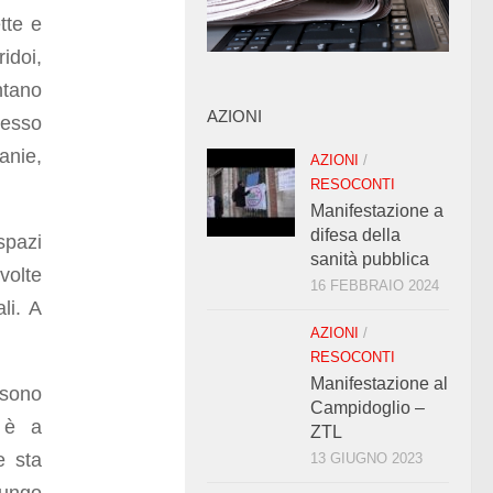
tte e
idoi,
ntano
AZIONI
tesso
anie,
AZIONI
/
RESOCONTI
Manifestazione a
difesa della
spazi
sanità pubblica
volte
16 FEBBRAIO 2024
li. A
AZIONI
/
RESOCONTI
Manifestazione al
 sono
Campidoglio –
o è a
ZTL
e sta
13 GIUGNO 2023