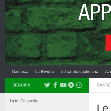
Salta al contenuto
Bacheca
La Rivista
Editoriale quotidiano
Azi
RASSE
SEGUICI:
I miei Cinguettii
Le 