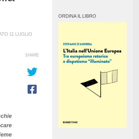
ORDINA IL LIBRO
NATO
11 LUGLIO
SHARE
chie
ocare
ieme