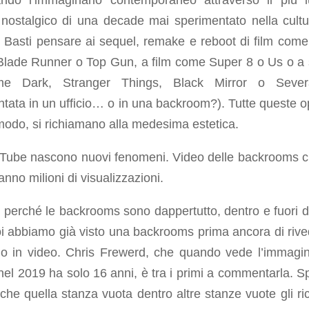
ndo l’immaginario contemporaneo attraverso il più 
 nostalgico di una decade mai sperimentato nella cultu
 Basti pensare ai sequel, remake e reboot di film come
Blade Runner o Top Gun, a film come Super 8 o Us o a 
me Dark, Stranger Things, Black Mirror o Sever
tata in un ufficio… o in una backroom?). Tutte queste o
modo, si richiamano alla medesima estetica.
Tube nascono nuovi fenomeni. Video delle backrooms c
anno milioni di visualizzazioni.
perché le backrooms sono dappertutto, dentro e fuori di
oi abbiamo già visto una backrooms prima ancora di rive
o o in video. Chris Frewerd, che quando vede l’immagi
el 2019 ha solo 16 anni, è tra i primi a commentarla. S
che quella stanza vuota dentro altre stanze vuote gli ri