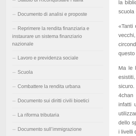
la bibl
scuola 
Documento di analisi e proposte
«Tanti 
Reprimere la rendita finanziaria e
vecchi
instaurare un sistema finanziario
circon
nazionale
questo
Lavoro e previdenza sociale
Ma le 
Scuola
esistit
sicuro.
Combattere la rendita urbana
4chan i
Documento sui diritti civili bioetici
infatti
utilizz
La riforma tributaria
dello s
Documento sull’immigrazione
i livelli