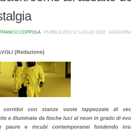
talgia
NFRANCO COPPOLA
· PUBBLICATO
12 LUGLIO 2022
· AGGIOR
IAVOLI (Redazione)
iti corridoi con stanze vuote tappezzate di vec
te e illuminate da fioche luci al neon in grado di ev
he paure e incubi contemporanei fondendo ins