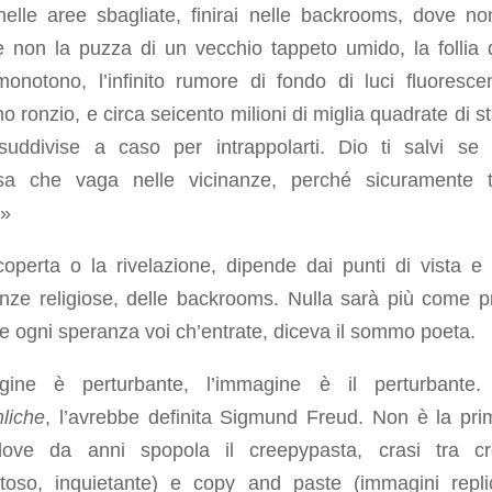
nelle aree sbagliate, finirai nelle backrooms, dove no
e non la puzza di un vecchio tappeto umido, la follia 
monotono, l’infinito rumore di fondo di luci fluorescen
 ronzio, e circa seicento milioni di miglia quadrate di s
suddivise a caso per intrappolarti. Dio ti salvi se 
sa che vaga nelle vicinanze, perché sicuramente 
.»
operta o la rivelazione, dipende dai punti di vista e 
enze religiose, delle backrooms. Nulla sarà più come p
e ogni speranza voi ch’entrate, diceva il sommo poeta.
gine è perturbante, l’immagine è il perturbante
liche
, l’avrebbe definita Sigmund Freud. Non è la pri
dove da anni spopola il creepypasta, crasi tra c
stoso, inquietante) e copy and paste (immagini replic