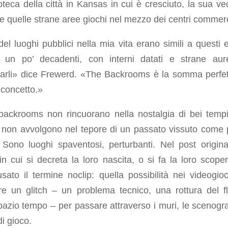
ioteca della città in Kansas in cui è cresciuto, la sua ve
e quelle strane aree giochi nel mezzo dei centri commerc
del luoghi pubblici nella mia vita erano simili a questi ed
, un po’ decadenti, con interni datati e strane au
darli» dice Frewerd. «The Backrooms è la somma perfet
 concetto.»
backrooms non rincuorano nella nostalgia di bei temp
i, non avvolgono nel tepore di un passato vissuto come 
 Sono luoghi spaventosi, perturbanti. Nel post origina
n cui si decreta la loro nascita, o si fa la loro scoper
 usato il termine noclip: quella possibilità nei videogioc
are un glitch – un problema tecnico, una rottura del f
pazio tempo – per passare attraverso i muri, le scenogra
 di gioco.