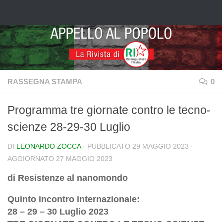
Salta al contenuto
RASSEGNA STAMPA
0
Programma tre giornate contro le tecno-
scienze 28-29-30 Luglio
DI
LEONARDO ZOCCA
· PUBBLICATO
29 MAGGIO 2023
·
AGGIORNATO
27 MAGGIO 2023
di Resistenze al nanomondo
Quinto incontro internazionale:
28 – 29 – 30 Luglio 2023