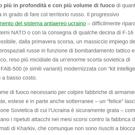
o più in profondità e con più volume di fuoco
di quan
a in grado di fare col territorio russo. Il progressivo
mento del sistema antiaereo ucraino
– difficilmente ripar
stemi NATO o con la consegna di qualche decina di F-16
ssibile, dalla primavera scorsa, un massiccio impiego de
erospaziali russe in funzione di bombardamento tattico e
ico, reso più micidiale da un’enorme scorta sovietica di
AB-500 (e simili varianti) modernizzata con “kit intellige
i a basso costo.
me di fuoco necessario per colpire fabbriche di armame
ate, estese e in parte anche sotterranee – un “felice” lasc
ione Sovietica di cui l’Ucraina è sicuramente grata – co
ano i ripetuti attacchi nei mesi scorsi contro la fabbrica d
rmati di Kharkiv, che comunque non sono riusciti a blocc