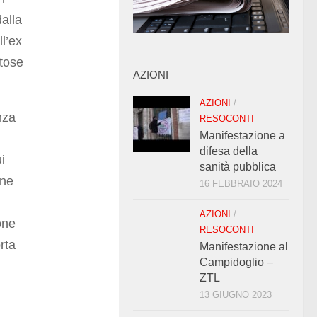
alla
ll’ex
ltose
AZIONI
AZIONI
/
nza
RESOCONTI
Manifestazione a
difesa della
i
sanità pubblica
ine
16 FEBBRAIO 2024
AZIONI
/
one
RESOCONTI
rta
Manifestazione al
Campidoglio –
ZTL
13 GIUGNO 2023