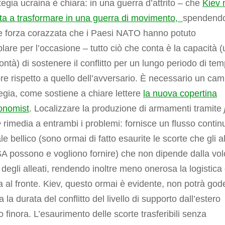
tegia ucraina è chiara: in una guerra d’attrito – che
Kiev 
ita a trasformare in una guerra di movimento,
spendendo
re forza corazzata che i Paesi NATO hanno potuto
are per l’occasione – tutto ciò che conta è la capacità (
lontà) di sostenere il conflitto per un lungo periodo di te
e rispetto a quello dell’avversario. È necessario un cam
tegia, come sostiene a chiare lettere
la nuova copertina
onomist
. Localizzare la produzione di armamenti tramite
e
rimedia a entrambi i problemi: fornisce un flusso contin
le bellico (sono ormai di fatto esaurite le scorte che gli al
 possono e vogliono fornire) che non dipende dalla vol
a degli alleati, rendendo inoltre meno onerosa la logistica 
a al fronte. Kiev, questo ormai è evidente, non potrà god
a la durata del conflitto del livello di supporto dall’estero
o finora. L’esaurimento delle scorte trasferibili senza