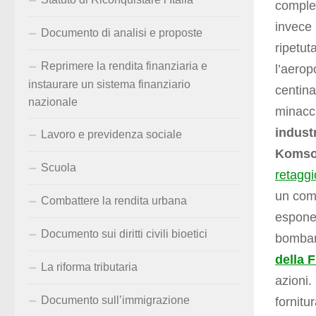
complet
invece 
Documento di analisi e proposte
ripetut
Reprimere la rendita finanziaria e
l’aerop
instaurare un sistema finanziario
centina
nazionale
minacci
industr
Lavoro e previdenza sociale
Komso
Scuola
retaggi
un comp
Combattere la rendita urbana
esponen
Documento sui diritti civili bioetici
bombard
della 
La riforma tributaria
azioni
Documento sull’immigrazione
fornitu