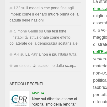
La stra
L22
su
Il modello che pone fine agli
è riusc
imperi: come il denaro muore prima della
miglio
caduta delle nazioni
assembl
alla vo
Simone Garilli
su
Una tesi forte:
maggior
l’instabilità istituzionale come effetto
collaterale della democrazia sostanziale
di stra
dell’Ec
AR
su
La Patria non è più l’Italia tutta
ventur
materia
ernesto
su
Un sassolino dalla scarpa
non-USA
politic
ARTICOLI RECENTI
fabbric
RIVISTA
per tutt
Note sul dibattito attorno al
ottenut
“capitalismo della rendita”