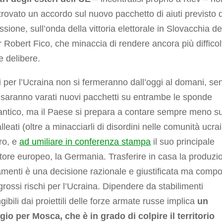
rovato un accordo sul nuovo pacchetto di aiuti previsto d
ione, sull’onda della vittoria elettorale in Slovacchia de
 Robert Fico, che minaccia di rendere ancora più diffico
re delibere.
ti per l’Ucraina non si fermeranno dall’oggi al domani, se
saranno varati nuovi pacchetti su entrambe le sponde
lantico, ma il Paese si prepara a contare sempre meno su
alleati (oltre a minacciarli di disordini nelle comunità ucra
ero, e
ad umiliare in conferenza stampa
il suo principale
tore europeo, la Germania. Trasferire in casa la produzi
menti è una decisione razionale e giustificata ma compo
rossi rischi per l’Ucraina. Dipendere da stabilimenti
gibili dai proiettili delle forze armate russe implica
un
io per Mosca, che è in grado di colpire il territorio