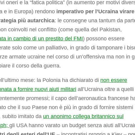
vi oneri e la “fatica politica” (in aumento per motivi divers
a e in Europa) rendono
imperativo per l’Ucraina virare
rategia più autarchica
: le consegne una tantum da part
on coinvolti nel conflitto (come quella del Pakistan,
ta in cambio di un prestito del FMI
) possono essere
rate solo come un palliativo, in grado di tamponare i bis
orze armate ucraine nel corso di un’offensiva ma non in 
iare il corso della guerra.
ll’ultimo mese: la Polonia ha dichiarato di
non essere
nata a fornire nuovi aiuti militari
all’Ucraina oltre a quelli
ntemente promessi; il capo dell’aeronautica francese h
ato che il suo Paese non è più in grado di fornire sistemi
 subito imitato da
un anonimo collega britannico sul
aph;
gli USA hanno varato un budget senza aiuti all’Ucrai
tri degli esteri dell’UE
– incontratisi proprio a Kiev – no