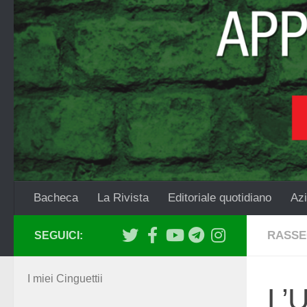
Salta al contenuto
Bacheca
La Rivista
Editoriale quotidiano
Azi
RASSE
SEGUICI:
I miei Cinguettii
L’U