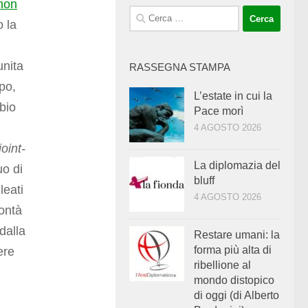
non
Ricerca
 la
per:
unita
RASSEGNA STAMPA
mpo,
L’estate in cui la
bio
Pace morì
4 AGOSTO 2026
joint-
La diplomazia del
uo di
bluff
leati
4 AGOSTO 2026
ontà
dalla
Restare umani: la
forma più alta di
ere
ribellione al
mondo distopico
di oggi (di Alberto