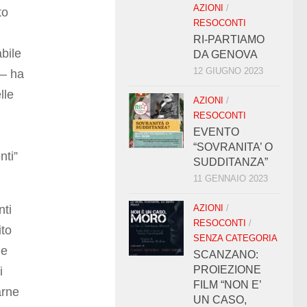
AZIONI
/
to
RESOCONTI
RI-PARTIAMO
abile
DA GENOVA
12 GIUGNO 2023
 – ha
lle
AZIONI
/
RESOCONTI
EVENTO
“SOVRANITA’ O
nti”
SUDDITANZA”
11 GENNAIO 2023
nti
AZIONI
/
RESOCONTI
/
ito
SENZA CATEGORIA
me
SCANZANO:
PROIEZIONE
i
FILM “NON E’
arne
UN CASO,