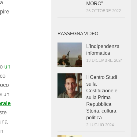
na
MORO”
pire
25 OTTOBRE 2022
RASSEGNA VIDEO
L’indipendenza
informatica
13 DICEMBRE 2024
to
un
oco
Il Centro Studi
sulla
uoco
Costituzione e
e un
sulla Prima
erale
Repubblica.
Storia, cultura,
ste
politica
una
2 LUGLIO 2024
in