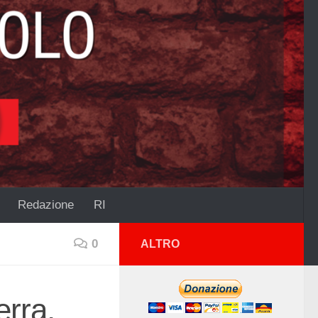
Redazione
RI
0
ALTRO
erra,