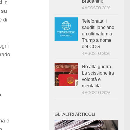
Bradanini)
i in
4 AGOSTO 2026
 su
e di
Telefonata: i
sauditi lanciano
un ultimatum a
Trump a nome
ogni
del CCG
4 AGOSTO 2026
grado
No alla guerra.
La scissione tra
volontà e
mentalità
4 AGOSTO 2026
a
GLI ALTRI ARTICOLI
na e
n