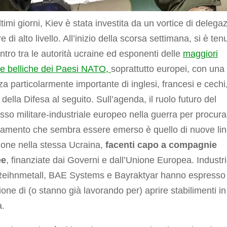
ltimi giorni, Kiev è stata investita da un vortice di delegaz
e di alto livello. All’inizio della scorsa settimana, si è ten
ntro tra le autorità ucraine ed esponenti delle
maggiori
ie belliche dei Paesi NATO,
soprattutto europei, con una
a particolarmente importante di inglesi, francesi e cechi
i della Difesa al seguito. Sull’agenda, il ruolo futuro del
so militare-industriale europeo nella guerra per procura
tamento che sembra essere emerso è quello di nuove lin
ione nella stessa Ucraina,
facenti capo a compagnie
ee
, finanziate dai Governi e dall’Unione Europea. Industr
eihnmetall, BAE Systems e Bayraktyar hanno espresso
zione di (o stanno già lavorando per) aprire stabilimenti in
a.