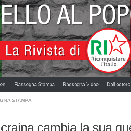
oni
Rassegna Stampa
Rassegna Video
Dall’estero
GNA STAMPA
craina cambia la sua gu