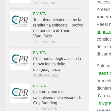
eccessi
23 LUGLIO 2026
Americ
RIVISTA
una st
Tecnofeudalesimo: come la
Paesi n
rendita ha soffocato il profitto
nel pensiero di Yanis
negozia
Varoufakis
conside
15 LUGLIO 2026
delle f
RIVISTA
di camb
L’economia degli asset e la
nuova logica della
Solo ne
diseguaglianza
intenzio
30 GIUGNO 2026
precede
RIVISTA
dichiar
La corruzione del
d’arma,
capitalismo nella visione di
Telegr
Guy Standing
1 GIUGNO 2026
i minis