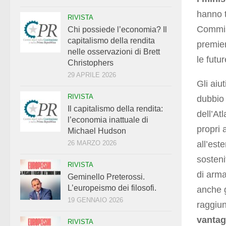
hanno t
RIVISTA
Commiss
Chi possiede l’economia? Il
capitalismo della rendita
premier
nelle osservazioni di Brett
le futu
Christophers
29 APRILE 2026
Gli aiu
RIVISTA
dubbio 
Il capitalismo della rendita:
dell’At
l’economia inattuale di
propri 
Michael Hudson
all’est
26 MARZO 2026
sosteni
RIVISTA
di arma
Geminello Preterossi.
L’europeismo dei filosofi.
anche g
19 GENNAIO 2026
raggiun
vantagg
RIVISTA