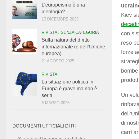
L’europeismo è una
ucrain
ideologia?
Kiev si
15 DICEMBRE 2025
decadi
RIVISTA
/
SENZA CATEGORIA
con si
Sulla natura del diritto
reso po
internazionale (e dell’Unione
forze a
europea)
strateg
21 AGOSTO 2025
bombe F
RIVISTA
prodott
La situazione politica in
Europa è grave ma non è
Un volu
seria
6 MARZO 2025
rinforz
dell’Un
dimostr
DOCUMENTI UFFICIALI DI RI
carri a
Statuto di Riconquistare l’Italia