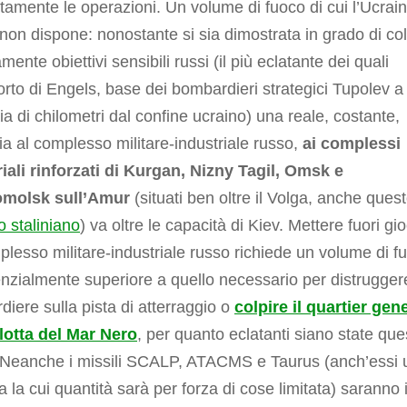
amente le operazioni. Un volume di fuoco di cui l’Ucrai
non dispone: nonostante si sia dimostrata in grado di col
amente obiettivi sensibili russi (il più eclatante dei quali
orto di Engels, base dei bombardieri strategici Tupolev a
ia di chilometri dal confine ucraino) una reale, costante,
a al complesso militare-industriale russo,
ai complessi
iali rinforzati di Kurgan, Nizny Tagil, Omsk e
molsk sull’Amur
(situati ben oltre il Volga, anche ques
o staliniano
) va oltre le capacità di Kiev. Mettere fuori gi
lesso militare-industriale russo richiede un volume di f
zialmente superiore a quello necessario per distrugger
iere sulla pista di atterraggio o
colpire il quartier gen
Flotta del Mar Nero
, per quanto eclatanti siano state que
. Neanche i missili SCALP, ATACMS e Taurus (anch’essi 
ra la cui quantità sarà per forza di cose limitata) saranno 