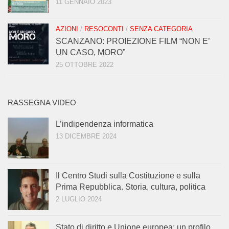
11 GENNAIO 2023
AZIONI
/
RESOCONTI
/
SENZA CATEGORIA
SCANZANO: PROIEZIONE FILM “NON E’
UN CASO, MORO”
25 OTTOBRE 2022
RASSEGNA VIDEO
L’indipendenza informatica
13 DICEMBRE 2024
Il Centro Studi sulla Costituzione e sulla
Prima Repubblica. Storia, cultura, politica
2 LUGLIO 2024
Stato di diritto e Unione europea: un profilo