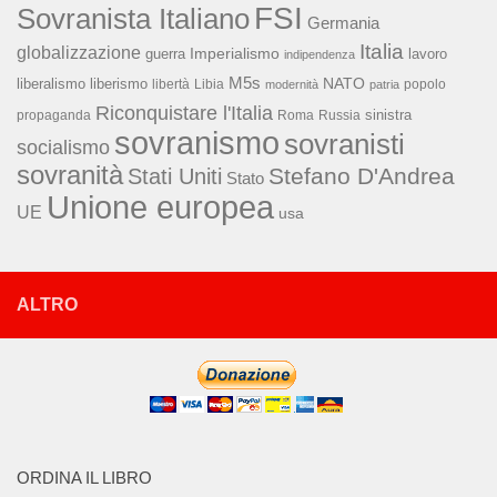
FSI
Sovranista Italiano
Germania
Italia
globalizzazione
Imperialismo
lavoro
guerra
indipendenza
M5s
NATO
liberalismo
liberismo
libertà
Libia
popolo
modernità
patria
Riconquistare l'Italia
sinistra
propaganda
Roma
Russia
sovranismo
sovranisti
socialismo
sovranità
Stefano D'Andrea
Stati Uniti
Stato
Unione europea
UE
usa
ALTRO
ORDINA IL LIBRO