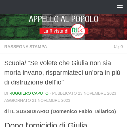
Salta al contenuto
RASSEGNA STAMPA
0
Scuola/ “Se volete che Giulia non sia
morta invano, risparmiateci un’ora in più
di distruzione dell’io”
DI
RUGGIERO CAPUTO
· PUBBLICATO
23 NOVEMBRE 2023
·
AGGIORNATO
21 NOVEMBRE 2023
di IL SUSSIDIARIO (Domenico Fabio Tallarico)
Dopo l’omicidio di Giulia