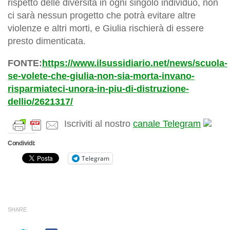
rispetto delle diversità in ogni singolo individuo, non
ci sarà nessun progetto che potrà evitare altre
violenze e altri morti, e Giulia rischierà di essere
presto dimenticata.
FONTE:
https://www.ilsussidiario.net/news/scuola-
se-volete-che-giulia-non-sia-morta-invano-
risparmiateci-unora-in-piu-di-distruzione-
dellio/2621317/
Iscriviti al nostro
canale Telegram
Condividi:
Telegram
SHARE